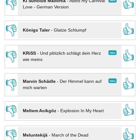
👎
👍
neu
KI Sunclub Mallorca
-
Adios my Carnival
Love - German Version
👎
👍
Königs Taler
-
Glatze Schlumpf
👎
👍
neu
KRiSS
-
Und plötzlich schlägt dein Herz
wie meins
👎
👍
neu
Marvin Schädle
-
Der Himmel kann auf
mich warten
👎
👍
Meltem Acikgöz
-
Explosion In My Heart
👎
👍
Meluntekijä
-
March of the Dead