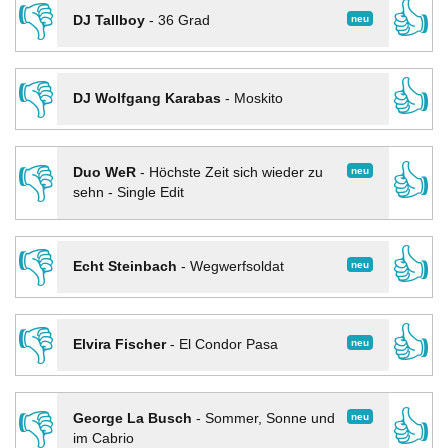
👎
👍
neu
DJ Tallboy
-
36 Grad
👎
👍
DJ Wolfgang Karabas
-
Moskito
👎
👍
neu
Duo WeR
-
Höchste Zeit sich wieder zu
sehn - Single Edit
👎
👍
neu
Echt Steinbach
-
Wegwerfsoldat
👎
👍
neu
Elvira Fischer
-
El Condor Pasa
👎
👍
neu
George La Busch
-
Sommer, Sonne und
im Cabrio