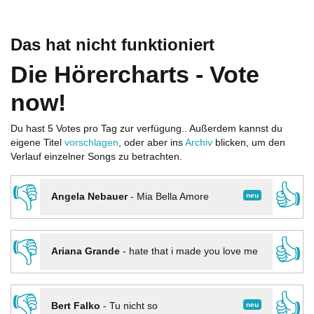
Das hat nicht funktioniert
Die Hörercharts - Vote
now!
Du hast 5 Votes pro Tag zur verfügung.. Außerdem kannst du
eigene Titel
vorschlagen
, oder aber ins
Archiv
blicken, um den
Verlauf einzelner Songs zu betrachten.
👎
👍
neu
Angela Nebauer
-
Mia Bella Amore
👎
👍
Ariana Grande
-
hate that i made you love me
👎
👍
neu
Bert Falko
-
Tu nicht so