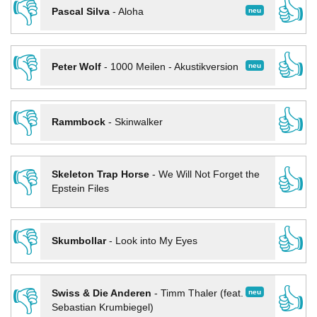
👎
👍
neu
Pascal Silva
-
Aloha
👎
👍
neu
Peter Wolf
-
1000 Meilen - Akustikversion
👎
👍
Rammbock
-
Skinwalker
👎
👍
Skeleton Trap Horse
-
We Will Not Forget the
Epstein Files
👎
👍
Skumbollar
-
Look into My Eyes
👎
👍
neu
Swiss & Die Anderen
-
Timm Thaler (feat.
Sebastian Krumbiegel)