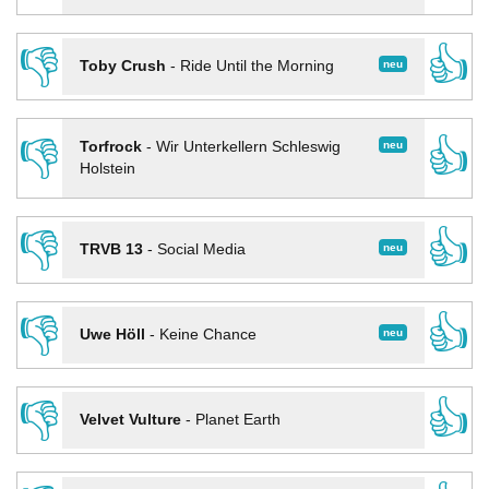
👎
👍
neu
Toby Crush
-
Ride Until the Morning
👎
👍
neu
Torfrock
-
Wir Unterkellern Schleswig
Holstein
👎
👍
neu
TRVB 13
-
Social Media
👎
👍
neu
Uwe Höll
-
Keine Chance
👎
👍
Velvet Vulture
-
Planet Earth