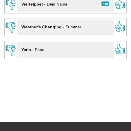
👎
👍
neu
Viertelpoet
-
Dein Name
👎
👍
Weather's Changing
-
Summer
👎
👍
Yaris
-
Papa