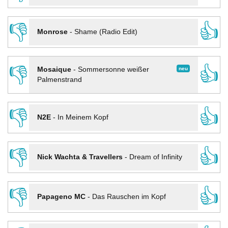
👎
👍
Monrose
-
Shame (Radio Edit)
👎
👍
neu
Mosaique
-
Sommersonne weißer
Palmenstrand
👎
👍
N2E
-
In Meinem Kopf
👎
👍
Nick Wachta & Travellers
-
Dream of Infinity
👎
👍
Papageno MC
-
Das Rauschen im Kopf