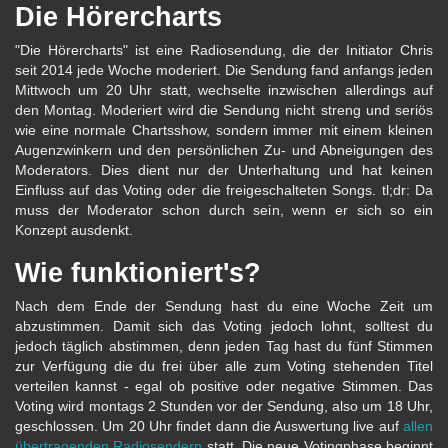
Die Hörercharts
"Die Hörercharts" ist eine Radiosendung, die der Initiator Chris
seit 2014 jede Woche moderiert. Die Sendung fand anfangs jeden
Mittwoch um 20 Uhr statt, wechselte inzwischen allerdings auf
den Montag. Moderiert wird die Sendung nicht streng und seriös
wie eine normale Chartsshow, sondern immer mit einem kleinen
Augenzwinkern und den persönlichen Zu- und Abneigungen des
Moderators. Dies dient nur der Unterhaltung und hat keinen
Einfluss auf das Voting oder die freigeschalteten Songs. tl;dr: Da
muss der Moderator schon durch sein, wenn er sich so ein
Konzept ausdenkt.
Wie funktioniert's?
Nach dem Ende der Sendung hast du eine Woche Zeit um
abzustimmen. Damit sich das Voting jedoch lohnt, solltest du
jedoch täglich abstimmen, denn jeden Tag hast du fünf Stimmen
zur Verfügung die du frei über alle zum Voting stehenden Titel
verteilen kannst - egal ob positive oder negative Stimmen. Das
Voting wird montags 2 Stunden vor der Sendung, also um 18 Uhr,
geschlossen. Um 20 Uhr findet dann die Auswertung live auf
allen
übertragenden Radiosendern
statt. Die neue Votingphase beginnt