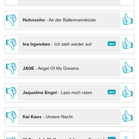
👎
👍
Huhnsohn
-
An der Ballermannküste
👎
👍
neu
Ina Irgendwo
-
Ich steh wieder auf
👎
👍
JADE
-
Angel Of My Dreams
👎
👍
neu
Jaqueline Engel
-
Lass mich raten
👎
👍
Kai Kaos
-
Unsere Nacht