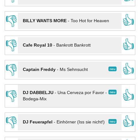
👎
👍
BILLY WANTS MORE
-
Too Hot for Heaven
👎
👍
Cafe Royal 10
-
Bankrott Bankrott
👎
👍
neu
Captain Freddy
-
Ms Sehnsucht
👎
👍
neu
DJ DABBELJU
-
Una Cerveza por Favor -
Bodega-Mix
👎
👍
neu
DJ Feuerapfel
-
Einhörner (Iss sie nicht!)