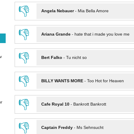
👎
Angela Nebauer
-
Mia Bella Amore
👎
Ariana Grande
-
hate that i made you love me
👎
v
Bert Falko
-
Tu nicht so
👎
BILLY WANTS MORE
-
Too Hot for Heaven
👎
hr
Cafe Royal 10
-
Bankrott Bankrott
👎
Captain Freddy
-
Ms Sehnsucht