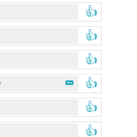
👍
👍
👍
👍
neu
d
👍
👍