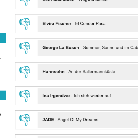
👎
Elvira Fischer
-
El Condor Pasa
👎
George La Busch
-
Sommer, Sonne und im Cab
.
👎
Huhnsohn
-
An der Ballermannküste
👎
Ina Irgendwo
-
Ich steh wieder auf
n
👎
JADE
-
Angel Of My Dreams