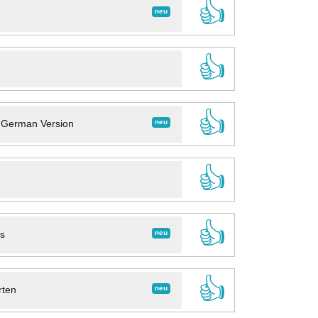
👍
neu
👍
👍
neu
- German Version
👍
👍
neu
ns
👍
neu
rten