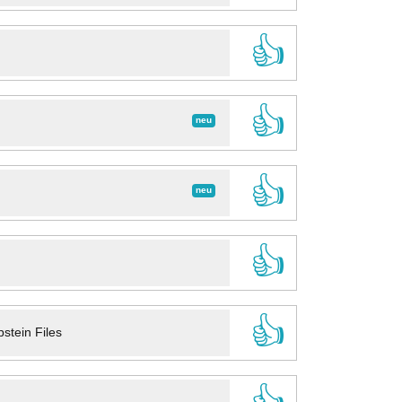
👍
👍
neu
👍
neu
👍
👍
stein Files