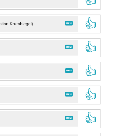
👍
👍
neu
stian Krumbiegel)
👍
neu
👍
neu
👍
neu
👍
neu