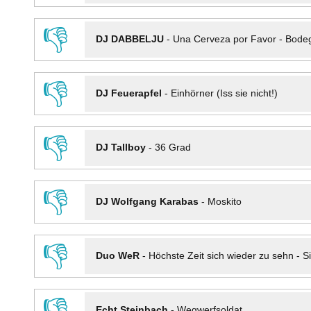
👎
DJ DABBELJU
-
Una Cerveza por Favor - Bode
👎
DJ Feuerapfel
-
Einhörner (Iss sie nicht!)
👎
DJ Tallboy
-
36 Grad
👎
DJ Wolfgang Karabas
-
Moskito
👎
Duo WeR
-
Höchste Zeit sich wieder zu sehn - Si
👎
Echt Steinbach
-
Wegwerfsoldat