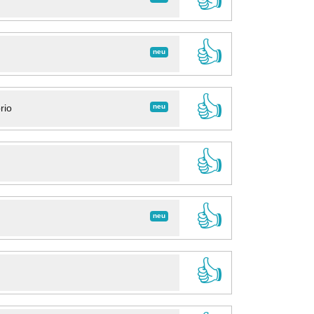
👍
neu
👍
neu
rio
👍
👍
neu
👍