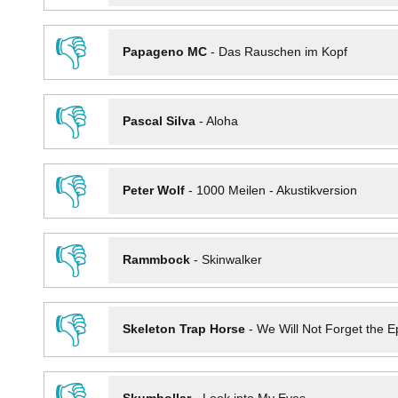
👎
Papageno MC
-
Das Rauschen im Kopf
👎
Pascal Silva
-
Aloha
👎
Peter Wolf
-
1000 Meilen - Akustikversion
👎
Rammbock
-
Skinwalker
👎
Skeleton Trap Horse
-
We Will Not Forget the Ep