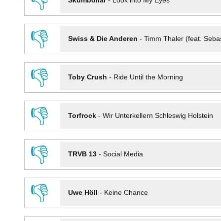
👎
Skumbollar
-
Look into My Eyes
👎
Swiss & Die Anderen
-
Timm Thaler (feat. Seba
👎
Toby Crush
-
Ride Until the Morning
👎
Torfrock
-
Wir Unterkellern Schleswig Holstein
👎
TRVB 13
-
Social Media
👎
Uwe Höll
-
Keine Chance