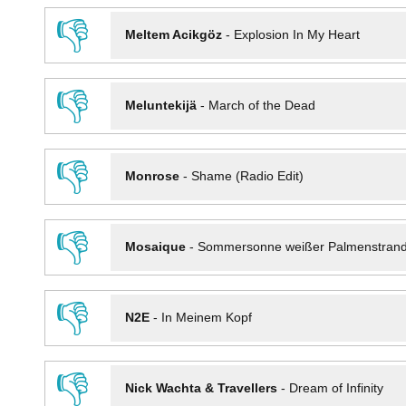
👎
Meltem Acikgöz
-
Explosion In My Heart
👎
Meluntekijä
-
March of the Dead
👎
Monrose
-
Shame (Radio Edit)
👎
Mosaique
-
Sommersonne weißer Palmenstran
👎
N2E
-
In Meinem Kopf
👎
Nick Wachta & Travellers
-
Dream of Infinity