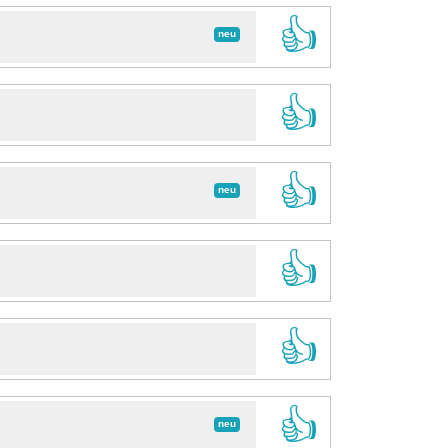
👍
neu
👍
👍
neu
👍
👍
👍
neu