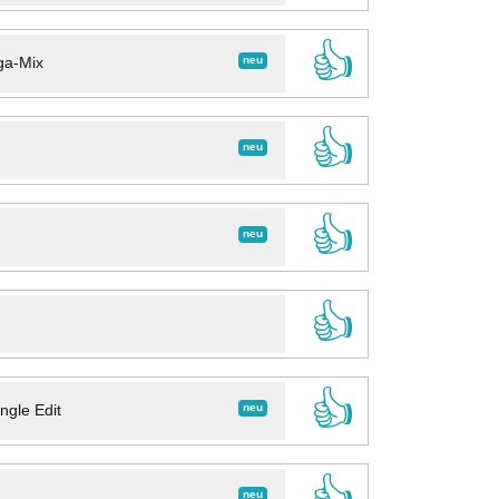
👍
neu
ga-Mix
👍
neu
👍
neu
👍
👍
neu
ngle Edit
👍
neu