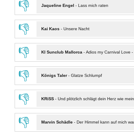
👎
Jaqueline Engel
-
Lass mich raten
👎
Kai Kaos
-
Unsere Nacht
👎
KI Sunclub Mallorca
-
Adios my Carnival Love 
👎
Königs Taler
-
Glatze Schlumpf
👎
KRiSS
-
Und plötzlich schlägt dein Herz wie mei
👎
Marvin Schädle
-
Der Himmel kann auf mich wa