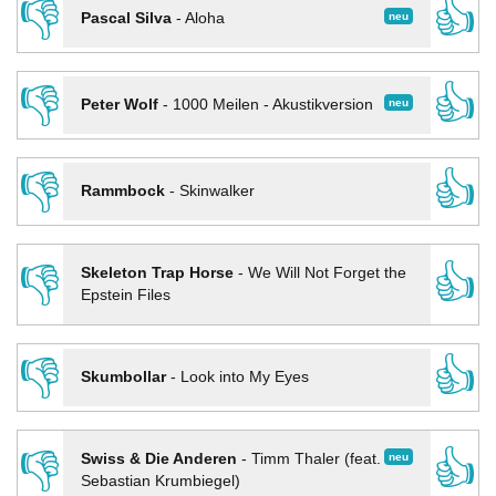
👎
👍
neu
Pascal Silva
-
Aloha
👎
👍
neu
Peter Wolf
-
1000 Meilen - Akustikversion
👎
👍
Rammbock
-
Skinwalker
👎
👍
Skeleton Trap Horse
-
We Will Not Forget the
Epstein Files
👎
👍
Skumbollar
-
Look into My Eyes
👎
👍
neu
Swiss & Die Anderen
-
Timm Thaler (feat.
Sebastian Krumbiegel)