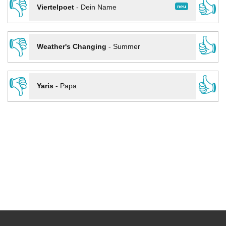
👎
👍
neu
Viertelpoet
-
Dein Name
👎
👍
Weather's Changing
-
Summer
👎
👍
Yaris
-
Papa