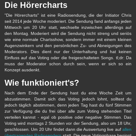
Die Hörercharts
"Die Hörercharts" ist eine Radiosendung, die der Initiator Chris
seit 2014 jede Woche moderiert. Die Sendung fand anfangs jeden
Mittwoch um 20 Uhr statt, wechselte inzwischen allerdings auf
den Montag. Moderiert wird die Sendung nicht streng und seriös
wie eine normale Chartsshow, sondern immer mit einem kleinen
Augenzwinkern und den persönlichen Zu- und Abneigungen des
Moderators. Dies dient nur der Unterhaltung und hat keinen
Einfluss auf das Voting oder die freigeschalteten Songs. tl;dr: Da
muss der Moderator schon durch sein, wenn er sich so ein
Konzept ausdenkt.
Wie funktioniert's?
Nach dem Ende der Sendung hast du eine Woche Zeit um
abzustimmen. Damit sich das Voting jedoch lohnt, solltest du
jedoch täglich abstimmen, denn jeden Tag hast du fünf Stimmen
zur Verfügung die du frei über alle zum Voting stehenden Titel
verteilen kannst - egal ob positive oder negative Stimmen. Das
Voting wird montags 2 Stunden vor der Sendung, also um 18 Uhr,
geschlossen. Um 20 Uhr findet dann die Auswertung live auf
allen
übertragenden Radiosendern
statt. Die neue Votingphase beginnt