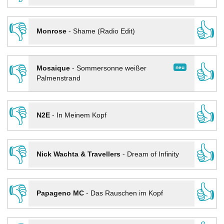
👎
👍
Monrose
-
Shame (Radio Edit)
👎
👍
neu
Mosaique
-
Sommersonne weißer
Palmenstrand
👎
👍
N2E
-
In Meinem Kopf
👎
👍
Nick Wachta & Travellers
-
Dream of Infinity
👎
👍
Papageno MC
-
Das Rauschen im Kopf