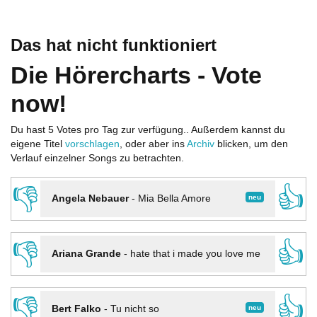
Das hat nicht funktioniert
Die Hörercharts - Vote
now!
Du hast 5 Votes pro Tag zur verfügung.. Außerdem kannst du
eigene Titel
vorschlagen
, oder aber ins
Archiv
blicken, um den
Verlauf einzelner Songs zu betrachten.
👎
👍
neu
Angela Nebauer
-
Mia Bella Amore
👎
👍
Ariana Grande
-
hate that i made you love me
👎
👍
neu
Bert Falko
-
Tu nicht so