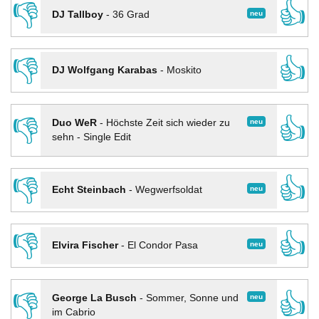
👎
👍
neu
DJ Tallboy
-
36 Grad
👎
👍
DJ Wolfgang Karabas
-
Moskito
👎
👍
neu
Duo WeR
-
Höchste Zeit sich wieder zu
sehn - Single Edit
👎
👍
neu
Echt Steinbach
-
Wegwerfsoldat
👎
👍
neu
Elvira Fischer
-
El Condor Pasa
👎
👍
neu
George La Busch
-
Sommer, Sonne und
im Cabrio