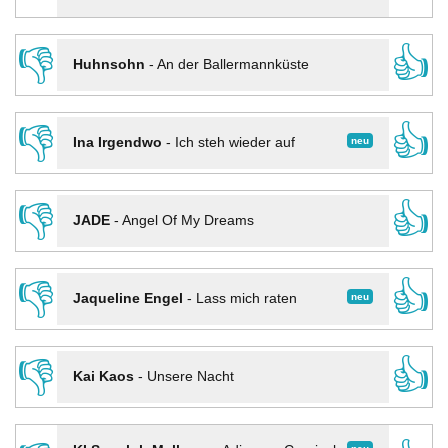
👎
👍
Huhnsohn
-
An der Ballermannküste
👎
👍
neu
Ina Irgendwo
-
Ich steh wieder auf
👎
👍
JADE
-
Angel Of My Dreams
👎
👍
neu
Jaqueline Engel
-
Lass mich raten
👎
👍
Kai Kaos
-
Unsere Nacht