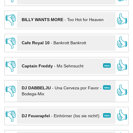
👎
👍
BILLY WANTS MORE
-
Too Hot for Heaven
👎
👍
Cafe Royal 10
-
Bankrott Bankrott
👎
👍
neu
Captain Freddy
-
Ms Sehnsucht
👎
👍
neu
DJ DABBELJU
-
Una Cerveza por Favor -
Bodega-Mix
👎
👍
neu
DJ Feuerapfel
-
Einhörner (Iss sie nicht!)