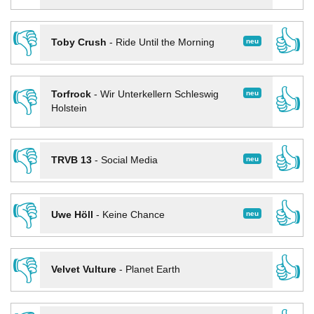
👎
👍
neu
Toby Crush
-
Ride Until the Morning
👎
👍
neu
Torfrock
-
Wir Unterkellern Schleswig
Holstein
👎
👍
neu
TRVB 13
-
Social Media
👎
👍
neu
Uwe Höll
-
Keine Chance
👎
👍
Velvet Vulture
-
Planet Earth