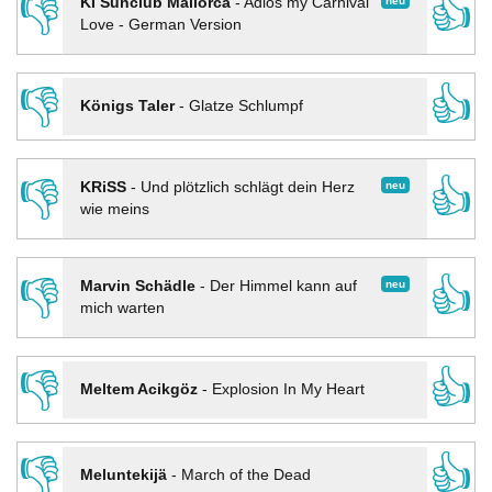
👎
👍
neu
KI Sunclub Mallorca
-
Adios my Carnival
Love - German Version
👎
👍
Königs Taler
-
Glatze Schlumpf
👎
👍
neu
KRiSS
-
Und plötzlich schlägt dein Herz
wie meins
👎
👍
neu
Marvin Schädle
-
Der Himmel kann auf
mich warten
👎
👍
Meltem Acikgöz
-
Explosion In My Heart
👎
👍
Meluntekijä
-
March of the Dead