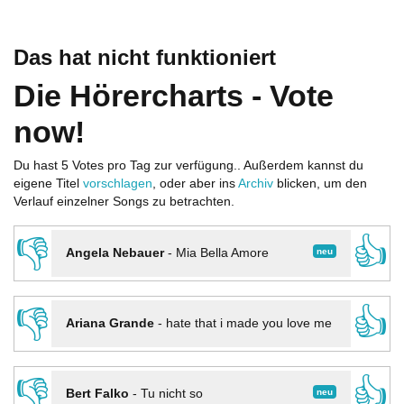
Das hat nicht funktioniert
Die Hörercharts - Vote
now!
Du hast 5 Votes pro Tag zur verfügung.. Außerdem kannst du
eigene Titel
vorschlagen
, oder aber ins
Archiv
blicken, um den
Verlauf einzelner Songs zu betrachten.
👎
👍
neu
Angela Nebauer
-
Mia Bella Amore
👎
👍
Ariana Grande
-
hate that i made you love me
👎
👍
neu
Bert Falko
-
Tu nicht so