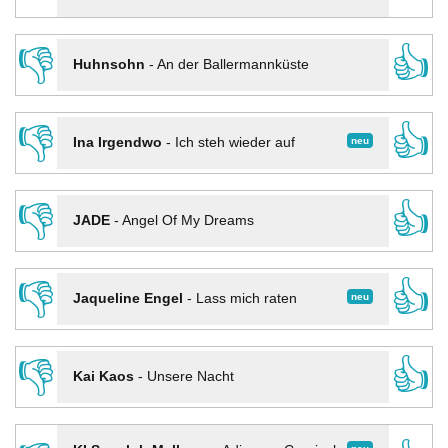
👎
👍
Huhnsohn
-
An der Ballermannküste
👎
👍
neu
Ina Irgendwo
-
Ich steh wieder auf
👎
👍
JADE
-
Angel Of My Dreams
👎
👍
neu
Jaqueline Engel
-
Lass mich raten
👎
👍
Kai Kaos
-
Unsere Nacht