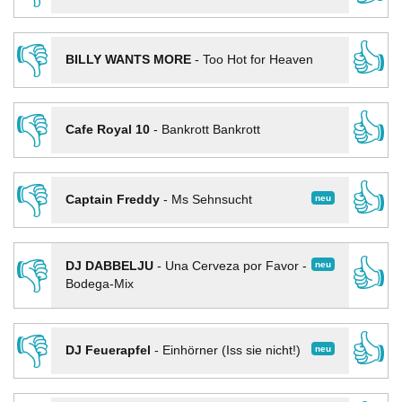
👎
👍
BILLY WANTS MORE
-
Too Hot for Heaven
👎
👍
Cafe Royal 10
-
Bankrott Bankrott
👎
👍
neu
Captain Freddy
-
Ms Sehnsucht
👎
👍
neu
DJ DABBELJU
-
Una Cerveza por Favor -
Bodega-Mix
👎
👍
neu
DJ Feuerapfel
-
Einhörner (Iss sie nicht!)