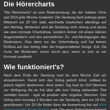
Die Hörercharts
"Die Hörercharts" ist eine Radiosendung, die der Initiator Chris
seit 2014 jede Woche moderiert. Die Sendung fand anfangs jeden
Mittwoch um 20 Uhr statt, wechselte inzwischen allerdings auf
den Montag. Moderiert wird die Sendung nicht streng und seriös
wie eine normale Chartsshow, sondern immer mit einem kleinen
Augenzwinkern und den persönlichen Zu- und Abneigungen des
Moderators. Dies dient nur der Unterhaltung und hat keinen
Einfluss auf das Voting oder die freigeschalteten Songs. tl;dr: Da
muss der Moderator schon durch sein, wenn er sich so ein
Konzept ausdenkt.
Wie funktioniert's?
Nach dem Ende der Sendung hast du eine Woche Zeit um
abzustimmen. Damit sich das Voting jedoch lohnt, solltest du
jedoch täglich abstimmen, denn jeden Tag hast du fünf Stimmen
zur Verfügung die du frei über alle zum Voting stehenden Titel
verteilen kannst - egal ob positive oder negative Stimmen. Das
Voting wird montags 2 Stunden vor der Sendung, also um 18 Uhr,
geschlossen. Um 20 Uhr findet dann die Auswertung live auf
allen
übertragenden Radiosendern
statt. Die neue Votingphase beginnt