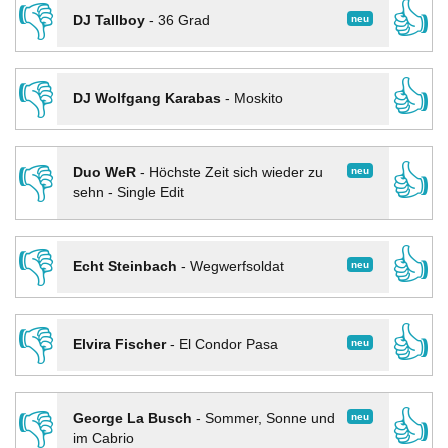
👎
👍
neu
DJ Tallboy
-
36 Grad
👎
👍
DJ Wolfgang Karabas
-
Moskito
👎
👍
neu
Duo WeR
-
Höchste Zeit sich wieder zu
sehn - Single Edit
👎
👍
neu
Echt Steinbach
-
Wegwerfsoldat
👎
👍
neu
Elvira Fischer
-
El Condor Pasa
👎
👍
neu
George La Busch
-
Sommer, Sonne und
im Cabrio