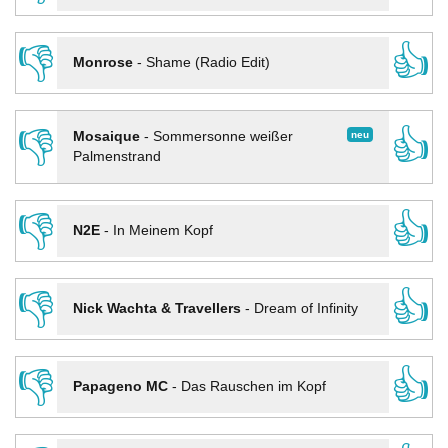
👎
👍
Monrose
-
Shame (Radio Edit)
👎
👍
neu
Mosaique
-
Sommersonne weißer
Palmenstrand
👎
👍
N2E
-
In Meinem Kopf
👎
👍
Nick Wachta & Travellers
-
Dream of Infinity
👎
👍
Papageno MC
-
Das Rauschen im Kopf