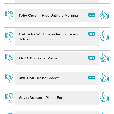
👎
👍
neu
Toby Crush
-
Ride Until the Morning
👎
👍
neu
Torfrock
-
Wir Unterkellern Schleswig
Holstein
👎
👍
neu
TRVB 13
-
Social Media
👎
👍
neu
Uwe Höll
-
Keine Chance
👎
👍
Velvet Vulture
-
Planet Earth