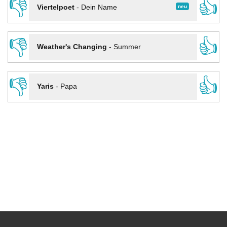
👎
👍
neu
Viertelpoet
-
Dein Name
👎
👍
Weather's Changing
-
Summer
👎
👍
Yaris
-
Papa