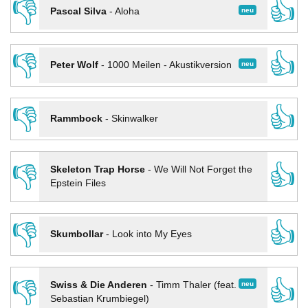
👎
👍
neu
Pascal Silva
-
Aloha
👎
👍
neu
Peter Wolf
-
1000 Meilen - Akustikversion
👎
👍
Rammbock
-
Skinwalker
👎
👍
Skeleton Trap Horse
-
We Will Not Forget the
Epstein Files
👎
👍
Skumbollar
-
Look into My Eyes
👎
👍
neu
Swiss & Die Anderen
-
Timm Thaler (feat.
Sebastian Krumbiegel)