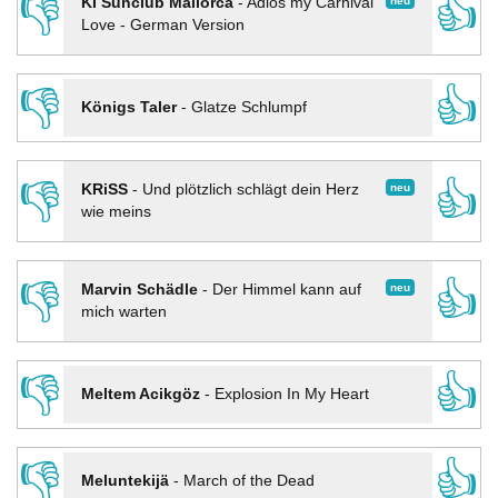
👎
👍
neu
KI Sunclub Mallorca
-
Adios my Carnival
Love - German Version
👎
👍
Königs Taler
-
Glatze Schlumpf
👎
👍
neu
KRiSS
-
Und plötzlich schlägt dein Herz
wie meins
👎
👍
neu
Marvin Schädle
-
Der Himmel kann auf
mich warten
👎
👍
Meltem Acikgöz
-
Explosion In My Heart
👎
👍
Meluntekijä
-
March of the Dead