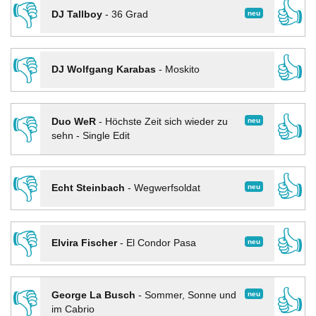
👎
👍
neu
DJ Tallboy
-
36 Grad
👎
👍
DJ Wolfgang Karabas
-
Moskito
👎
👍
neu
Duo WeR
-
Höchste Zeit sich wieder zu
sehn - Single Edit
👎
👍
neu
Echt Steinbach
-
Wegwerfsoldat
👎
👍
neu
Elvira Fischer
-
El Condor Pasa
👎
👍
neu
George La Busch
-
Sommer, Sonne und
im Cabrio