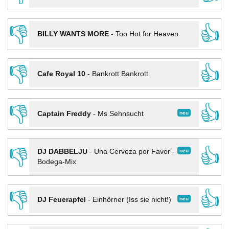
👎
👍
BILLY WANTS MORE
-
Too Hot for Heaven
👎
👍
Cafe Royal 10
-
Bankrott Bankrott
👎
👍
neu
Captain Freddy
-
Ms Sehnsucht
👎
👍
neu
DJ DABBELJU
-
Una Cerveza por Favor -
Bodega-Mix
👎
👍
neu
DJ Feuerapfel
-
Einhörner (Iss sie nicht!)