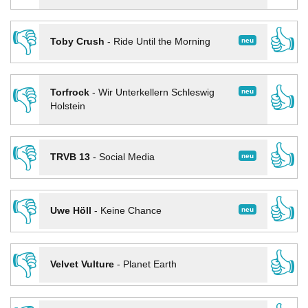
👎
👍
neu
Toby Crush
-
Ride Until the Morning
👎
👍
neu
Torfrock
-
Wir Unterkellern Schleswig
Holstein
👎
👍
neu
TRVB 13
-
Social Media
👎
👍
neu
Uwe Höll
-
Keine Chance
👎
👍
Velvet Vulture
-
Planet Earth