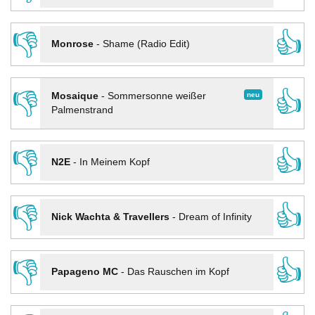
👎
👍
Monrose
-
Shame (Radio Edit)
👎
👍
neu
Mosaique
-
Sommersonne weißer
Palmenstrand
👎
👍
N2E
-
In Meinem Kopf
👎
👍
Nick Wachta & Travellers
-
Dream of Infinity
👎
👍
Papageno MC
-
Das Rauschen im Kopf