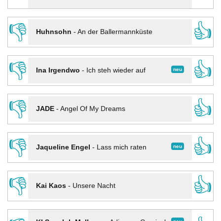
👎
👍
Huhnsohn
-
An der Ballermannküste
👎
👍
neu
Ina Irgendwo
-
Ich steh wieder auf
👎
👍
JADE
-
Angel Of My Dreams
👎
👍
neu
Jaqueline Engel
-
Lass mich raten
👎
👍
Kai Kaos
-
Unsere Nacht