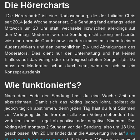
Die Hörercharts
"Die Hörercharts" ist eine Radiosendung, die der Initiator Chris
seit 2014 jede Woche moderiert. Die Sendung fand anfangs jeden
Mittwoch um 20 Uhr statt, wechselte inzwischen allerdings auf
den Montag. Moderiert wird die Sendung nicht streng und seriös
wie eine normale Chartsshow, sondern immer mit einem kleinen
Augenzwinkern und den persönlichen Zu- und Abneigungen des
Moderators. Dies dient nur der Unterhaltung und hat keinen
Einfluss auf das Voting oder die freigeschalteten Songs. tl;dr: Da
muss der Moderator schon durch sein, wenn er sich so ein
Konzept ausdenkt.
Wie funktioniert's?
Nach dem Ende der Sendung hast du eine Woche Zeit um
abzustimmen. Damit sich das Voting jedoch lohnt, solltest du
jedoch täglich abstimmen, denn jeden Tag hast du fünf Stimmen
zur Verfügung die du frei über alle zum Voting stehenden Titel
verteilen kannst - egal ob positive oder negative Stimmen. Das
Voting wird montags 2 Stunden vor der Sendung, also um 18 Uhr,
geschlossen. Um 20 Uhr findet dann die Auswertung live auf
allen
übertragenden Radiosendern
statt. Die neue Votingphase beginnt