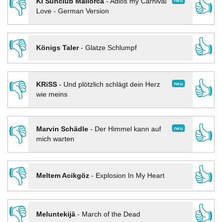
👎
👍
neu
KI Sunclub Mallorca
-
Adios my Carnival
Love - German Version
👎
👍
Königs Taler
-
Glatze Schlumpf
👎
👍
neu
KRiSS
-
Und plötzlich schlägt dein Herz
wie meins
👎
👍
neu
Marvin Schädle
-
Der Himmel kann auf
mich warten
👎
👍
Meltem Acikgöz
-
Explosion In My Heart
👎
👍
Meluntekijä
-
March of the Dead