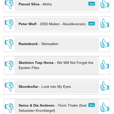
👎
👍
neu
Pascal Silva
-
Aloha
👎
👍
neu
Peter Wolf
-
1000 Meilen - Akustikversion
👎
👍
Rammbock
-
Skinwalker
👎
👍
Skeleton Trap Horse
-
We Will Not Forget the
Epstein Files
👎
👍
Skumbollar
-
Look into My Eyes
👎
👍
neu
Swiss & Die Anderen
-
Timm Thaler (feat.
Sebastian Krumbiegel)