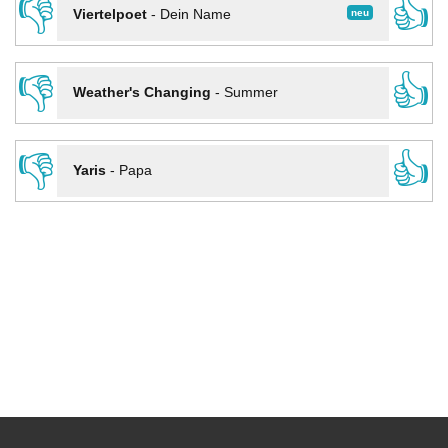
👎
👍
neu
Viertelpoet
-
Dein Name
👎
👍
Weather's Changing
-
Summer
👎
👍
Yaris
-
Papa