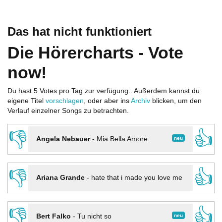
Das hat nicht funktioniert
Die Hörercharts - Vote
now!
Du hast 5 Votes pro Tag zur verfügung.. Außerdem kannst du
eigene Titel
vorschlagen
, oder aber ins
Archiv
blicken, um den
Verlauf einzelner Songs zu betrachten.
👎
👍
neu
Angela Nebauer
-
Mia Bella Amore
👎
👍
Ariana Grande
-
hate that i made you love me
👎
👍
neu
Bert Falko
-
Tu nicht so