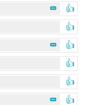
👍
neu
👍
👍
neu
👍
👍
👍
neu