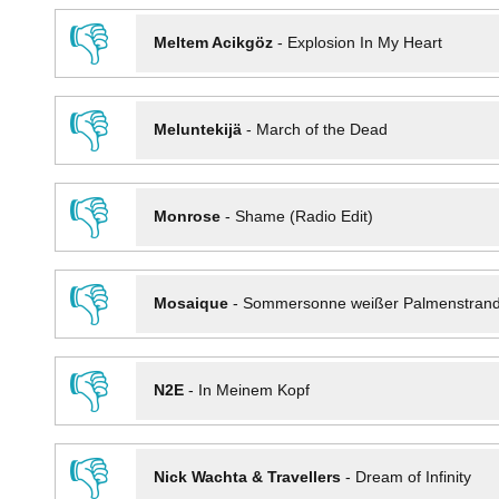
👎
Meltem Acikgöz
-
Explosion In My Heart
👎
Meluntekijä
-
March of the Dead
👎
Monrose
-
Shame (Radio Edit)
👎
Mosaique
-
Sommersonne weißer Palmenstran
👎
N2E
-
In Meinem Kopf
👎
Nick Wachta & Travellers
-
Dream of Infinity