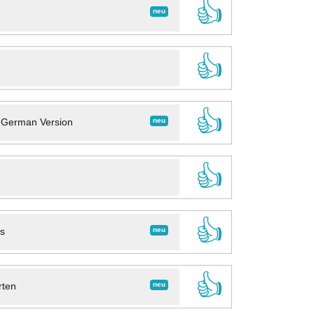
👍
neu
👍
👍
neu
- German Version
👍
👍
neu
ns
👍
neu
rten