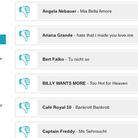
👎
Angela Nebauer
-
Mia Bella Amore
👎
Ariana Grande
-
hate that i made you love me
👎
v
Bert Falko
-
Tu nicht so
👎
BILLY WANTS MORE
-
Too Hot for Heaven
👎
hr
Cafe Royal 10
-
Bankrott Bankrott
👎
Captain Freddy
-
Ms Sehnsucht