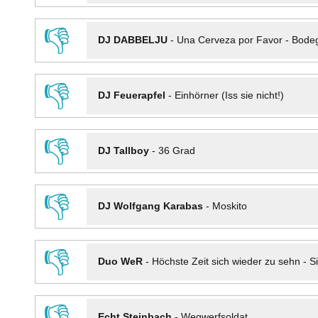
👎
DJ DABBELJU
-
Una Cerveza por Favor - Bode
👎
DJ Feuerapfel
-
Einhörner (Iss sie nicht!)
👎
DJ Tallboy
-
36 Grad
👎
DJ Wolfgang Karabas
-
Moskito
👎
Duo WeR
-
Höchste Zeit sich wieder zu sehn - Si
👎
Echt Steinbach
-
Wegwerfsoldat