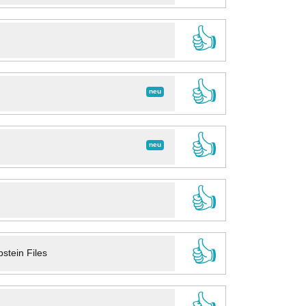
👍
👍
neu
👍
neu
👍
👍
stein Files