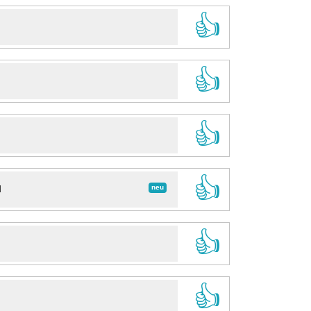
👍
👍
👍
👍
neu
d
👍
👍