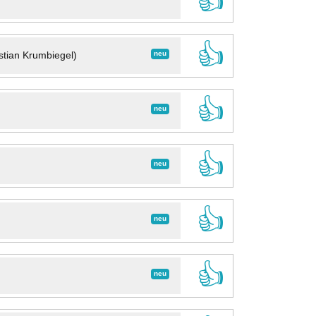
👍
👍
neu
stian Krumbiegel)
👍
neu
👍
neu
👍
neu
👍
neu