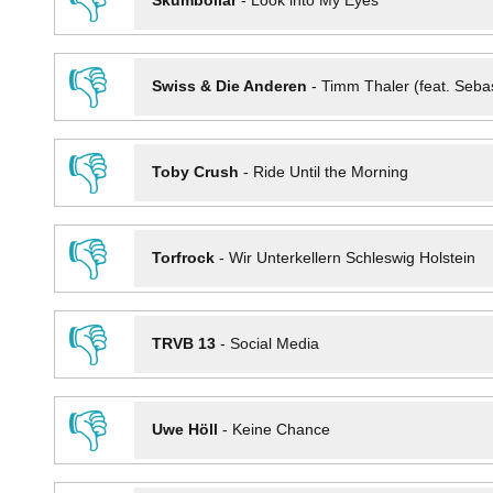
👎
Skumbollar
-
Look into My Eyes
👎
Swiss & Die Anderen
-
Timm Thaler (feat. Seba
👎
Toby Crush
-
Ride Until the Morning
👎
Torfrock
-
Wir Unterkellern Schleswig Holstein
👎
TRVB 13
-
Social Media
👎
Uwe Höll
-
Keine Chance