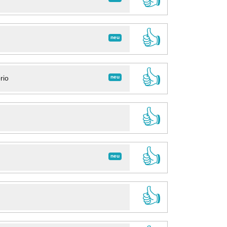
👍
neu
👍
neu
rio
👍
👍
neu
👍