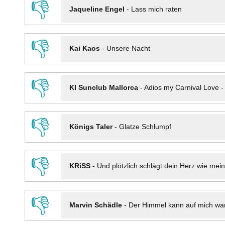
👎
Jaqueline Engel
-
Lass mich raten
👎
Kai Kaos
-
Unsere Nacht
👎
KI Sunclub Mallorca
-
Adios my Carnival Love 
👎
Königs Taler
-
Glatze Schlumpf
👎
KRiSS
-
Und plötzlich schlägt dein Herz wie mei
👎
Marvin Schädle
-
Der Himmel kann auf mich wa