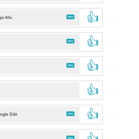
👍
neu
ga-Mix
👍
neu
👍
neu
👍
👍
neu
ngle Edit
👍
neu