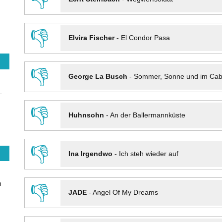
👎
Elvira Fischer
-
El Condor Pasa
👎
George La Busch
-
Sommer, Sonne und im Cab
.
👎
Huhnsohn
-
An der Ballermannküste
👎
Ina Irgendwo
-
Ich steh wieder auf
n
👎
JADE
-
Angel Of My Dreams