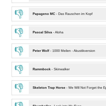
👎
Papageno MC
-
Das Rauschen im Kopf
👎
Pascal Silva
-
Aloha
👎
Peter Wolf
-
1000 Meilen - Akustikversion
👎
Rammbock
-
Skinwalker
👎
Skeleton Trap Horse
-
We Will Not Forget the Ep