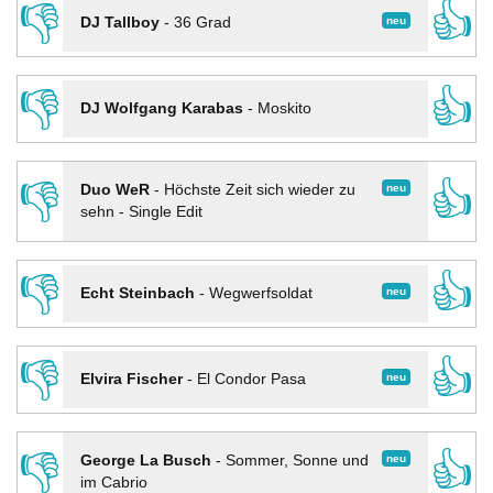
👎
👍
neu
DJ Tallboy
-
36 Grad
👎
👍
DJ Wolfgang Karabas
-
Moskito
👎
👍
neu
Duo WeR
-
Höchste Zeit sich wieder zu
sehn - Single Edit
👎
👍
neu
Echt Steinbach
-
Wegwerfsoldat
👎
👍
neu
Elvira Fischer
-
El Condor Pasa
👎
👍
neu
George La Busch
-
Sommer, Sonne und
im Cabrio