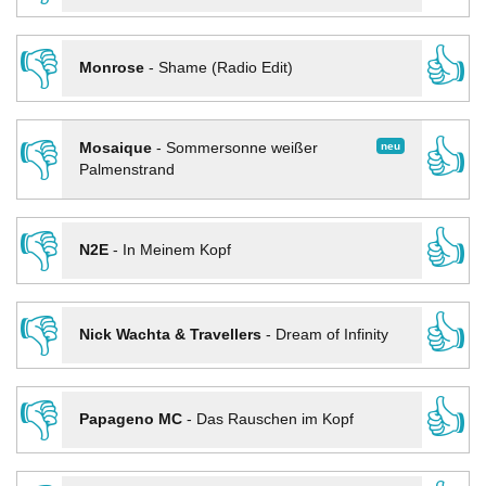
👎
👍
Monrose
-
Shame (Radio Edit)
👎
👍
neu
Mosaique
-
Sommersonne weißer
Palmenstrand
👎
👍
N2E
-
In Meinem Kopf
👎
👍
Nick Wachta & Travellers
-
Dream of Infinity
👎
👍
Papageno MC
-
Das Rauschen im Kopf