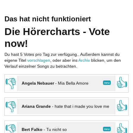
Das hat nicht funktioniert
Die Hörercharts - Vote
now!
Du hast 5 Votes pro Tag zur verfügung.. Außerdem kannst du
eigene Titel
vorschlagen
, oder aber ins
Archiv
blicken, um den
Verlauf einzelner Songs zu betrachten.
👎
👍
neu
Angela Nebauer
-
Mia Bella Amore
👎
👍
Ariana Grande
-
hate that i made you love me
👎
👍
neu
Bert Falko
-
Tu nicht so