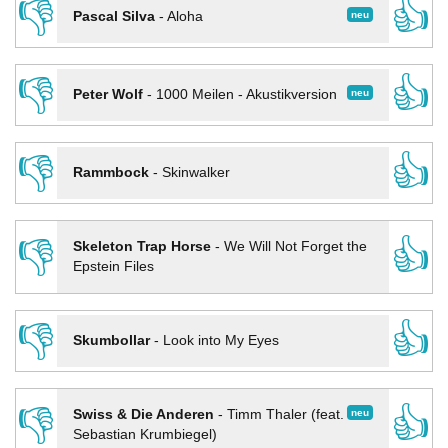
👎
👍
neu
Pascal Silva
-
Aloha
👎
👍
neu
Peter Wolf
-
1000 Meilen - Akustikversion
👎
👍
Rammbock
-
Skinwalker
👎
👍
Skeleton Trap Horse
-
We Will Not Forget the
Epstein Files
👎
👍
Skumbollar
-
Look into My Eyes
👎
👍
neu
Swiss & Die Anderen
-
Timm Thaler (feat.
Sebastian Krumbiegel)