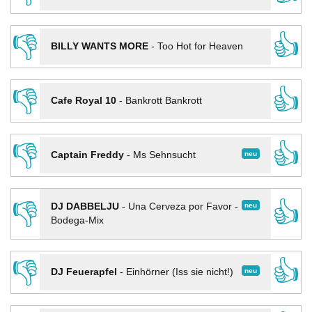
👎
👍
BILLY WANTS MORE
-
Too Hot for Heaven
👎
👍
Cafe Royal 10
-
Bankrott Bankrott
👎
👍
neu
Captain Freddy
-
Ms Sehnsucht
👎
👍
neu
DJ DABBELJU
-
Una Cerveza por Favor -
Bodega-Mix
👎
👍
neu
DJ Feuerapfel
-
Einhörner (Iss sie nicht!)