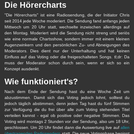
Die Hörercharts
"Die Hörercharts" ist eine Radiosendung, die der Initiator Chris
seit 2014 jede Woche moderiert. Die Sendung fand anfangs jeden
Mittwoch um 20 Uhr statt, wechselte inzwischen allerdings auf
den Montag. Moderiert wird die Sendung nicht streng und seriös
wie eine normale Chartsshow, sondern immer mit einem kleinen
Augenzwinkern und den persönlichen Zu- und Abneigungen des
Moderators. Dies dient nur der Unterhaltung und hat keinen
Einfluss auf das Voting oder die freigeschalteten Songs. tl;dr: Da
muss der Moderator schon durch sein, wenn er sich so ein
Konzept ausdenkt.
Wie funktioniert's?
Nach dem Ende der Sendung hast du eine Woche Zeit um
abzustimmen. Damit sich das Voting jedoch lohnt, solltest du
jedoch täglich abstimmen, denn jeden Tag hast du fünf Stimmen
zur Verfügung die du frei über alle zum Voting stehenden Titel
verteilen kannst - egal ob positive oder negative Stimmen. Das
Voting wird montags 2 Stunden vor der Sendung, also um 18 Uhr,
geschlossen. Um 20 Uhr findet dann die Auswertung live auf
allen
übertragenden Radiosendern
statt. Die neue Votingphase beginnt