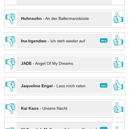
👎
👍
Huhnsohn
-
An der Ballermannküste
👎
👍
neu
Ina Irgendwo
-
Ich steh wieder auf
👎
👍
JADE
-
Angel Of My Dreams
👎
👍
neu
Jaqueline Engel
-
Lass mich raten
👎
👍
Kai Kaos
-
Unsere Nacht