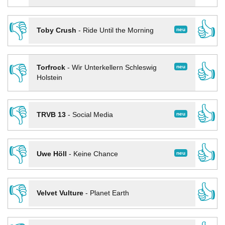
👎
👍
neu
Toby Crush
-
Ride Until the Morning
👎
👍
neu
Torfrock
-
Wir Unterkellern Schleswig
Holstein
👎
👍
neu
TRVB 13
-
Social Media
👎
👍
neu
Uwe Höll
-
Keine Chance
👎
👍
Velvet Vulture
-
Planet Earth