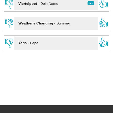
👎
👍
neu
Viertelpoet
-
Dein Name
👎
👍
Weather's Changing
-
Summer
👎
👍
Yaris
-
Papa