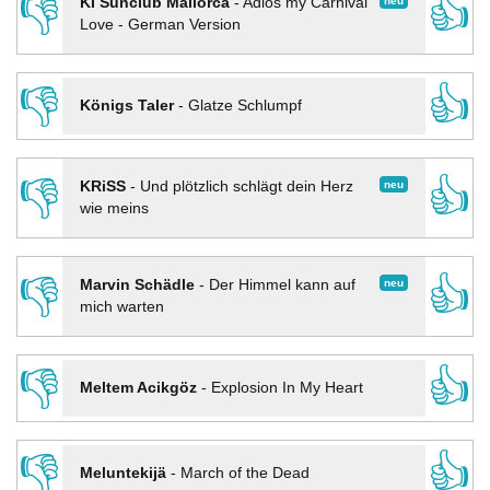
👎
👍
neu
KI Sunclub Mallorca
-
Adios my Carnival
Love - German Version
👎
👍
Königs Taler
-
Glatze Schlumpf
👎
👍
neu
KRiSS
-
Und plötzlich schlägt dein Herz
wie meins
👎
👍
neu
Marvin Schädle
-
Der Himmel kann auf
mich warten
👎
👍
Meltem Acikgöz
-
Explosion In My Heart
👎
👍
Meluntekijä
-
March of the Dead