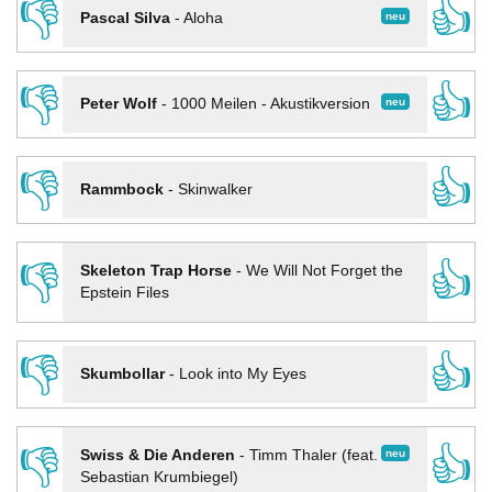
👎
👍
neu
Pascal Silva
-
Aloha
👎
👍
neu
Peter Wolf
-
1000 Meilen - Akustikversion
👎
👍
Rammbock
-
Skinwalker
👎
👍
Skeleton Trap Horse
-
We Will Not Forget the
Epstein Files
👎
👍
Skumbollar
-
Look into My Eyes
👎
👍
neu
Swiss & Die Anderen
-
Timm Thaler (feat.
Sebastian Krumbiegel)