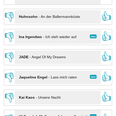
👎
👍
Huhnsohn
-
An der Ballermannküste
👎
👍
neu
Ina Irgendwo
-
Ich steh wieder auf
👎
👍
JADE
-
Angel Of My Dreams
👎
👍
neu
Jaqueline Engel
-
Lass mich raten
👎
👍
Kai Kaos
-
Unsere Nacht