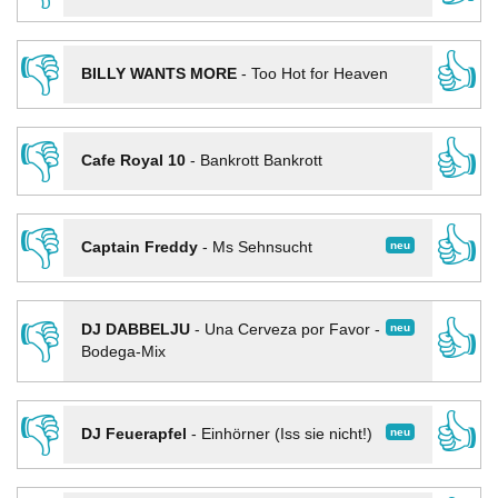
👎
👍
BILLY WANTS MORE
-
Too Hot for Heaven
👎
👍
Cafe Royal 10
-
Bankrott Bankrott
👎
👍
neu
Captain Freddy
-
Ms Sehnsucht
👎
👍
neu
DJ DABBELJU
-
Una Cerveza por Favor -
Bodega-Mix
👎
👍
neu
DJ Feuerapfel
-
Einhörner (Iss sie nicht!)