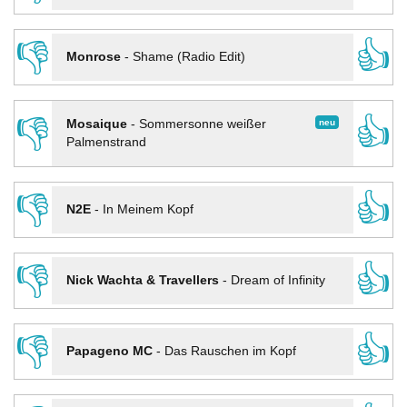
👎
👍
Monrose
-
Shame (Radio Edit)
👎
👍
neu
Mosaique
-
Sommersonne weißer
Palmenstrand
👎
👍
N2E
-
In Meinem Kopf
👎
👍
Nick Wachta & Travellers
-
Dream of Infinity
👎
👍
Papageno MC
-
Das Rauschen im Kopf