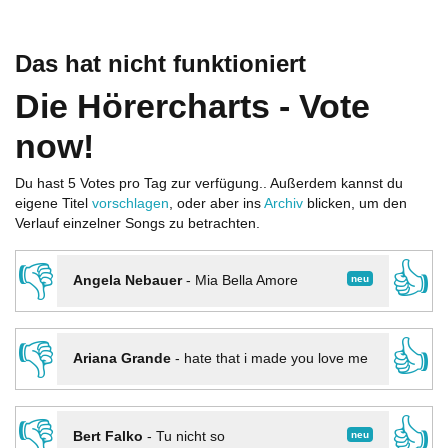
Das hat nicht funktioniert
Die Hörercharts - Vote
now!
Du hast 5 Votes pro Tag zur verfügung.. Außerdem kannst du
eigene Titel
vorschlagen
, oder aber ins
Archiv
blicken, um den
Verlauf einzelner Songs zu betrachten.
👎
👍
neu
Angela Nebauer
-
Mia Bella Amore
👎
👍
Ariana Grande
-
hate that i made you love me
👎
👍
neu
Bert Falko
-
Tu nicht so