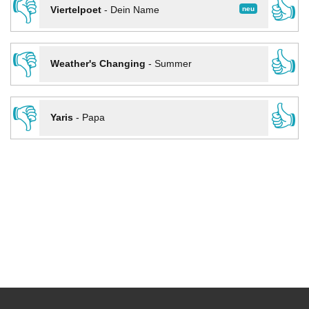
👎
👍
neu
Viertelpoet
-
Dein Name
👎
👍
Weather's Changing
-
Summer
👎
👍
Yaris
-
Papa