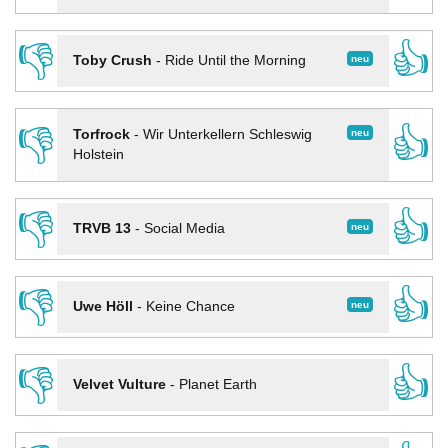
👎
👍
neu
Toby Crush
-
Ride Until the Morning
👎
👍
neu
Torfrock
-
Wir Unterkellern Schleswig
Holstein
👎
👍
neu
TRVB 13
-
Social Media
👎
👍
neu
Uwe Höll
-
Keine Chance
👎
👍
Velvet Vulture
-
Planet Earth