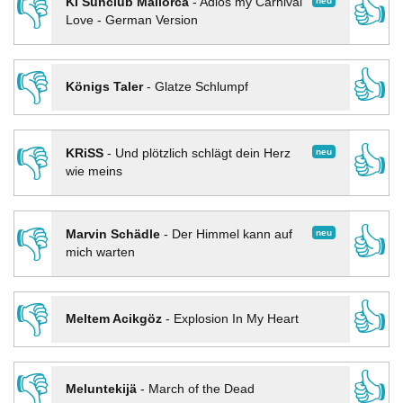
👎
👍
neu
KI Sunclub Mallorca
-
Adios my Carnival
Love - German Version
👎
👍
Königs Taler
-
Glatze Schlumpf
👎
👍
neu
KRiSS
-
Und plötzlich schlägt dein Herz
wie meins
👎
👍
neu
Marvin Schädle
-
Der Himmel kann auf
mich warten
👎
👍
Meltem Acikgöz
-
Explosion In My Heart
👎
👍
Meluntekijä
-
March of the Dead