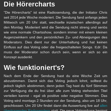
Die Hörercharts
"Die Hörercharts" ist eine Radiosendung, die der Initiator Chris
seit 2014 jede Woche moderiert. Die Sendung fand anfangs jeden
Mittwoch um 20 Uhr statt, wechselte inzwischen allerdings auf
den Montag. Moderiert wird die Sendung nicht streng und seriös
wie eine normale Chartsshow, sondern immer mit einem kleinen
Augenzwinkern und den persönlichen Zu- und Abneigungen des
Moderators. Dies dient nur der Unterhaltung und hat keinen
Einfluss auf das Voting oder die freigeschalteten Songs. tl;dr: Da
muss der Moderator schon durch sein, wenn er sich so ein
Konzept ausdenkt.
Wie funktioniert's?
Nach dem Ende der Sendung hast du eine Woche Zeit um
abzustimmen. Damit sich das Voting jedoch lohnt, solltest du
jedoch täglich abstimmen, denn jeden Tag hast du fünf Stimmen
zur Verfügung die du frei über alle zum Voting stehenden Titel
verteilen kannst - egal ob positive oder negative Stimmen. Das
Voting wird montags 2 Stunden vor der Sendung, also um 18 Uhr,
geschlossen. Um 20 Uhr findet dann die Auswertung live auf
allen
übertragenden Radiosendern
statt. Die neue Votingphase beginnt