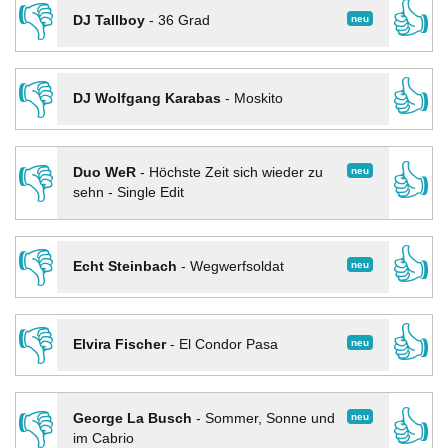
👎
👍
neu
DJ Tallboy
-
36 Grad
👎
👍
DJ Wolfgang Karabas
-
Moskito
👎
👍
neu
Duo WeR
-
Höchste Zeit sich wieder zu
sehn - Single Edit
👎
👍
neu
Echt Steinbach
-
Wegwerfsoldat
👎
👍
neu
Elvira Fischer
-
El Condor Pasa
👎
👍
neu
George La Busch
-
Sommer, Sonne und
im Cabrio