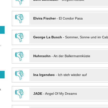
👎
Elvira Fischer
-
El Condor Pasa
👎
George La Busch
-
Sommer, Sonne und im Cab
.
👎
Huhnsohn
-
An der Ballermannküste
👎
Ina Irgendwo
-
Ich steh wieder auf
n
👎
JADE
-
Angel Of My Dreams