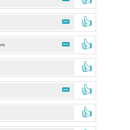
👍
neu
👍
neu
rio
👍
👍
neu
👍