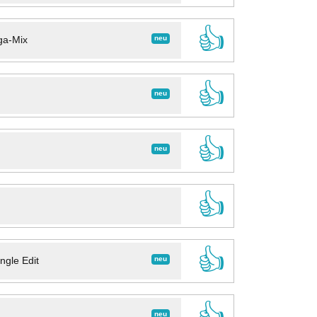
👍
neu
ga-Mix
👍
neu
👍
neu
👍
👍
neu
ngle Edit
👍
neu