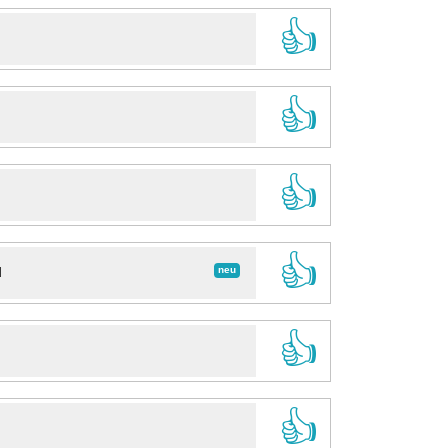
👍
👍
👍
👍
neu
d
👍
👍