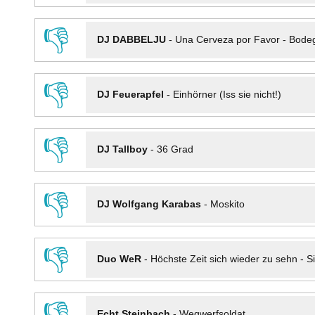
👎
DJ DABBELJU
-
Una Cerveza por Favor - Bode
👎
DJ Feuerapfel
-
Einhörner (Iss sie nicht!)
👎
DJ Tallboy
-
36 Grad
👎
DJ Wolfgang Karabas
-
Moskito
👎
Duo WeR
-
Höchste Zeit sich wieder zu sehn - Si
👎
Echt Steinbach
-
Wegwerfsoldat