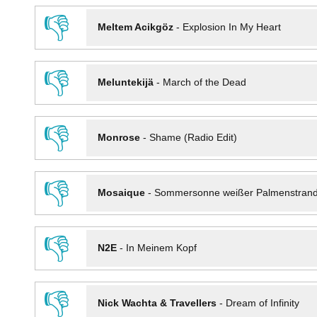
👎
Meltem Acikgöz
-
Explosion In My Heart
👎
Meluntekijä
-
March of the Dead
👎
Monrose
-
Shame (Radio Edit)
👎
Mosaique
-
Sommersonne weißer Palmenstran
👎
N2E
-
In Meinem Kopf
👎
Nick Wachta & Travellers
-
Dream of Infinity