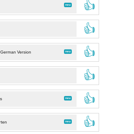
👍
neu
👍
👍
neu
- German Version
👍
👍
neu
ns
👍
neu
rten