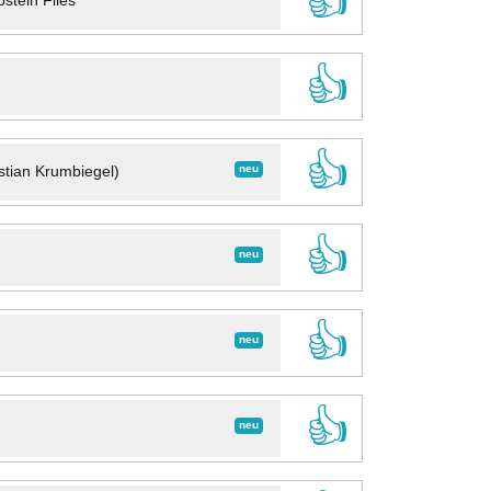
👍
stein Files
👍
👍
neu
stian Krumbiegel)
👍
neu
👍
neu
👍
neu