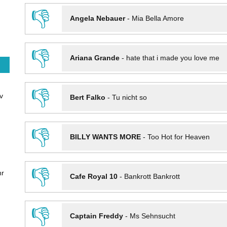
👎
Angela Nebauer
-
Mia Bella Amore
👎
Ariana Grande
-
hate that i made you love me
👎
v
Bert Falko
-
Tu nicht so
👎
BILLY WANTS MORE
-
Too Hot for Heaven
👎
hr
Cafe Royal 10
-
Bankrott Bankrott
👎
Captain Freddy
-
Ms Sehnsucht