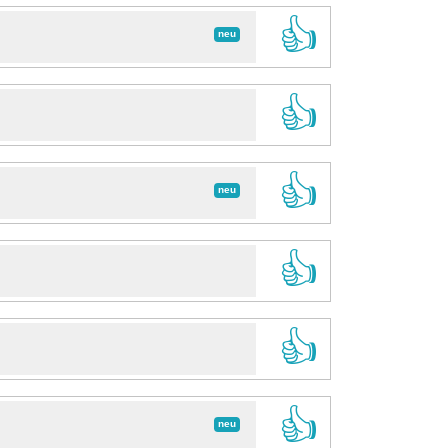
👍
neu
👍
👍
neu
👍
👍
👍
neu