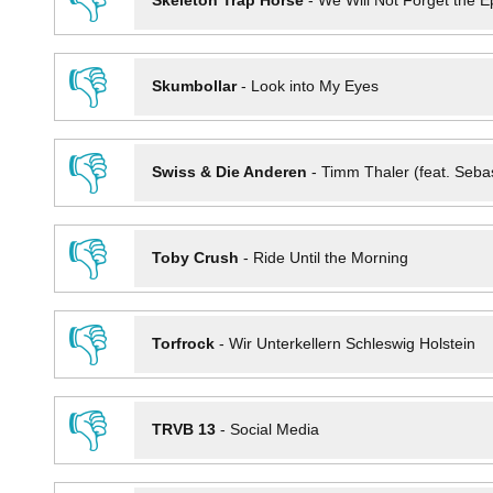
👎
Skeleton Trap Horse
-
We Will Not Forget the Ep
👎
Skumbollar
-
Look into My Eyes
👎
Swiss & Die Anderen
-
Timm Thaler (feat. Seba
👎
Toby Crush
-
Ride Until the Morning
👎
Torfrock
-
Wir Unterkellern Schleswig Holstein
👎
TRVB 13
-
Social Media