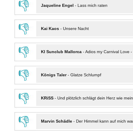
👎
Jaqueline Engel
-
Lass mich raten
👎
Kai Kaos
-
Unsere Nacht
👎
KI Sunclub Mallorca
-
Adios my Carnival Love 
👎
Königs Taler
-
Glatze Schlumpf
👎
KRiSS
-
Und plötzlich schlägt dein Herz wie mei
👎
Marvin Schädle
-
Der Himmel kann auf mich wa