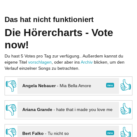
Das hat nicht funktioniert
Die Hörercharts - Vote
now!
Du hast 5 Votes pro Tag zur verfügung.. Außerdem kannst du
eigene Titel
vorschlagen
, oder aber ins
Archiv
blicken, um den
Verlauf einzelner Songs zu betrachten.
👎
👍
neu
Angela Nebauer
-
Mia Bella Amore
👎
👍
Ariana Grande
-
hate that i made you love me
👎
👍
neu
Bert Falko
-
Tu nicht so