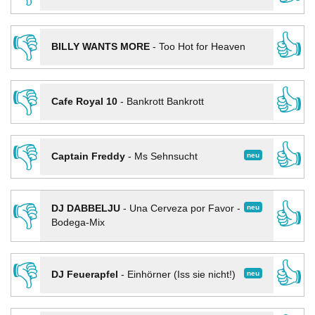
👎
👍
BILLY WANTS MORE
-
Too Hot for Heaven
👎
👍
Cafe Royal 10
-
Bankrott Bankrott
👎
👍
neu
Captain Freddy
-
Ms Sehnsucht
👎
👍
neu
DJ DABBELJU
-
Una Cerveza por Favor -
Bodega-Mix
👎
👍
neu
DJ Feuerapfel
-
Einhörner (Iss sie nicht!)