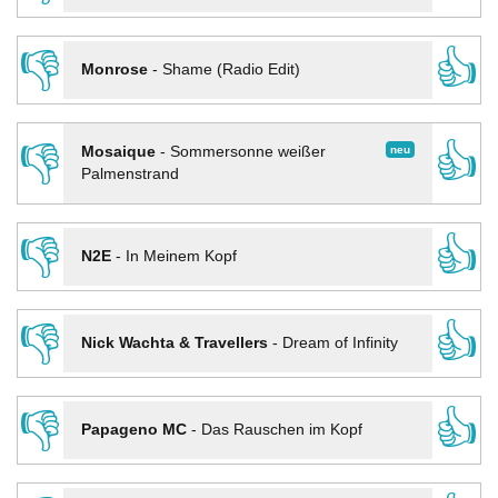
👎
👍
Monrose
-
Shame (Radio Edit)
👎
👍
neu
Mosaique
-
Sommersonne weißer
Palmenstrand
👎
👍
N2E
-
In Meinem Kopf
👎
👍
Nick Wachta & Travellers
-
Dream of Infinity
👎
👍
Papageno MC
-
Das Rauschen im Kopf