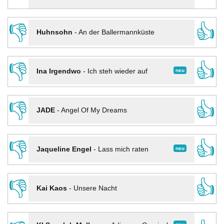
👎
👍
Huhnsohn
-
An der Ballermannküste
👎
👍
neu
Ina Irgendwo
-
Ich steh wieder auf
👎
👍
JADE
-
Angel Of My Dreams
👎
👍
neu
Jaqueline Engel
-
Lass mich raten
👎
👍
Kai Kaos
-
Unsere Nacht