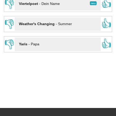
👎
👍
neu
Viertelpoet
-
Dein Name
👎
👍
Weather's Changing
-
Summer
👎
👍
Yaris
-
Papa