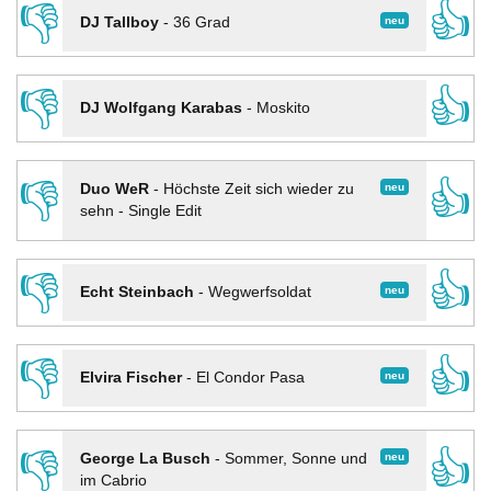
👎
👍
neu
DJ Tallboy
-
36 Grad
👎
👍
DJ Wolfgang Karabas
-
Moskito
👎
👍
neu
Duo WeR
-
Höchste Zeit sich wieder zu
sehn - Single Edit
👎
👍
neu
Echt Steinbach
-
Wegwerfsoldat
👎
👍
neu
Elvira Fischer
-
El Condor Pasa
👎
👍
neu
George La Busch
-
Sommer, Sonne und
im Cabrio