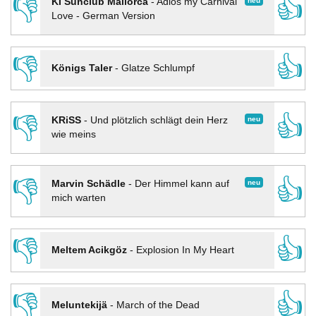
👎
👍
neu
KI Sunclub Mallorca
-
Adios my Carnival
Love - German Version
👎
👍
Königs Taler
-
Glatze Schlumpf
👎
👍
neu
KRiSS
-
Und plötzlich schlägt dein Herz
wie meins
👎
👍
neu
Marvin Schädle
-
Der Himmel kann auf
mich warten
👎
👍
Meltem Acikgöz
-
Explosion In My Heart
👎
👍
Meluntekijä
-
March of the Dead