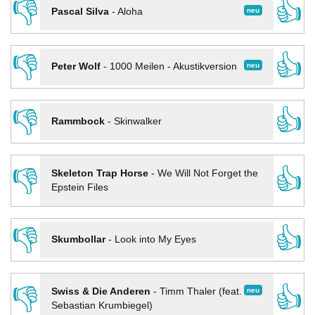
👎
👍
neu
Pascal Silva
-
Aloha
👎
👍
neu
Peter Wolf
-
1000 Meilen - Akustikversion
👎
👍
Rammbock
-
Skinwalker
👎
👍
Skeleton Trap Horse
-
We Will Not Forget the
Epstein Files
👎
👍
Skumbollar
-
Look into My Eyes
👎
👍
neu
Swiss & Die Anderen
-
Timm Thaler (feat.
Sebastian Krumbiegel)