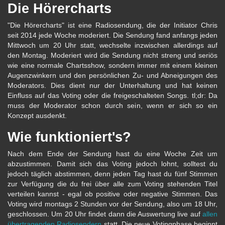
Die Hörercharts
"Die Hörercharts" ist eine Radiosendung, die der Initiator Chris
seit 2014 jede Woche moderiert. Die Sendung fand anfangs jeden
Mittwoch um 20 Uhr statt, wechselte inzwischen allerdings auf
den Montag. Moderiert wird die Sendung nicht streng und seriös
wie eine normale Chartsshow, sondern immer mit einem kleinen
Augenzwinkern und den persönlichen Zu- und Abneigungen des
Moderators. Dies dient nur der Unterhaltung und hat keinen
Einfluss auf das Voting oder die freigeschalteten Songs. tl;dr: Da
muss der Moderator schon durch sein, wenn er sich so ein
Konzept ausdenkt.
Wie funktioniert's?
Nach dem Ende der Sendung hast du eine Woche Zeit um
abzustimmen. Damit sich das Voting jedoch lohnt, solltest du
jedoch täglich abstimmen, denn jeden Tag hast du fünf Stimmen
zur Verfügung die du frei über alle zum Voting stehenden Titel
verteilen kannst - egal ob positive oder negative Stimmen. Das
Voting wird montags 2 Stunden vor der Sendung, also um 18 Uhr,
geschlossen. Um 20 Uhr findet dann die Auswertung live auf
allen
übertragenden Radiosendern
statt. Die neue Votingphase beginnt