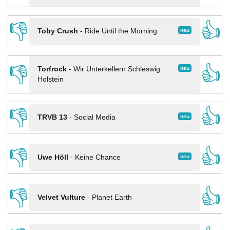
👎
👍
neu
Toby Crush
-
Ride Until the Morning
👎
👍
neu
Torfrock
-
Wir Unterkellern Schleswig
Holstein
👎
👍
neu
TRVB 13
-
Social Media
👎
👍
neu
Uwe Höll
-
Keine Chance
👎
👍
Velvet Vulture
-
Planet Earth