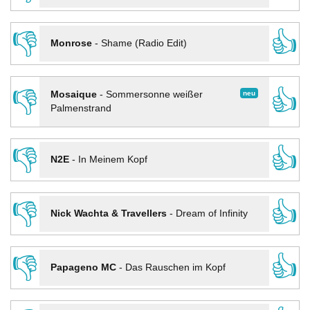
👎
👍
Monrose
-
Shame (Radio Edit)
👎
👍
neu
Mosaique
-
Sommersonne weißer
Palmenstrand
👎
👍
N2E
-
In Meinem Kopf
👎
👍
Nick Wachta & Travellers
-
Dream of Infinity
👎
👍
Papageno MC
-
Das Rauschen im Kopf