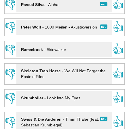
👎
👍
neu
Pascal Silva
-
Aloha
👎
👍
neu
Peter Wolf
-
1000 Meilen - Akustikversion
👎
👍
Rammbock
-
Skinwalker
👎
👍
Skeleton Trap Horse
-
We Will Not Forget the
Epstein Files
👎
👍
Skumbollar
-
Look into My Eyes
👎
👍
neu
Swiss & Die Anderen
-
Timm Thaler (feat.
Sebastian Krumbiegel)