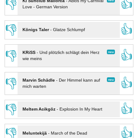
👎
👍
neu
KI Sunclub Mallorca
-
Adios my Carnival
Love - German Version
👎
👍
Königs Taler
-
Glatze Schlumpf
👎
👍
neu
KRiSS
-
Und plötzlich schlägt dein Herz
wie meins
👎
👍
neu
Marvin Schädle
-
Der Himmel kann auf
mich warten
👎
👍
Meltem Acikgöz
-
Explosion In My Heart
👎
👍
Meluntekijä
-
March of the Dead