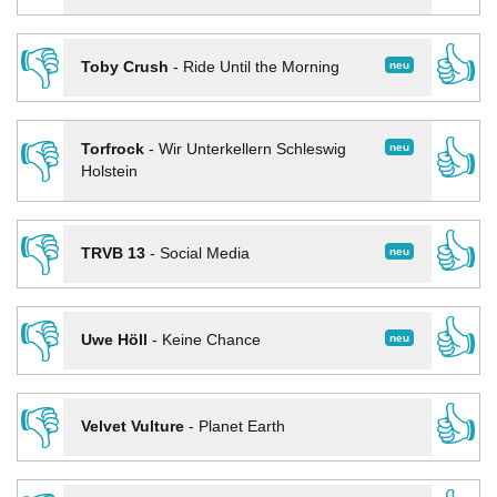
👎
👍
neu
Toby Crush
-
Ride Until the Morning
👎
👍
neu
Torfrock
-
Wir Unterkellern Schleswig
Holstein
👎
👍
neu
TRVB 13
-
Social Media
👎
👍
neu
Uwe Höll
-
Keine Chance
👎
👍
Velvet Vulture
-
Planet Earth