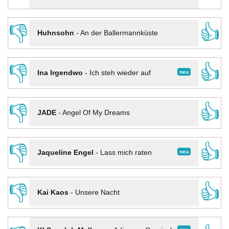
👎
👍
Huhnsohn
-
An der Ballermannküste
👎
👍
neu
Ina Irgendwo
-
Ich steh wieder auf
👎
👍
JADE
-
Angel Of My Dreams
👎
👍
neu
Jaqueline Engel
-
Lass mich raten
👎
👍
Kai Kaos
-
Unsere Nacht