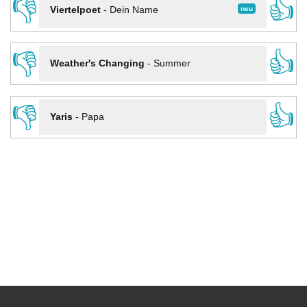
👎
👍
neu
Viertelpoet
-
Dein Name
👎
👍
Weather's Changing
-
Summer
👎
👍
Yaris
-
Papa