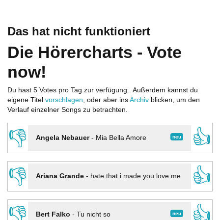
Das hat nicht funktioniert
Die Hörercharts - Vote
now!
Du hast 5 Votes pro Tag zur verfügung.. Außerdem kannst du
eigene Titel
vorschlagen
, oder aber ins
Archiv
blicken, um den
Verlauf einzelner Songs zu betrachten.
👎
👍
neu
Angela Nebauer
-
Mia Bella Amore
👎
👍
Ariana Grande
-
hate that i made you love me
👎
👍
neu
Bert Falko
-
Tu nicht so