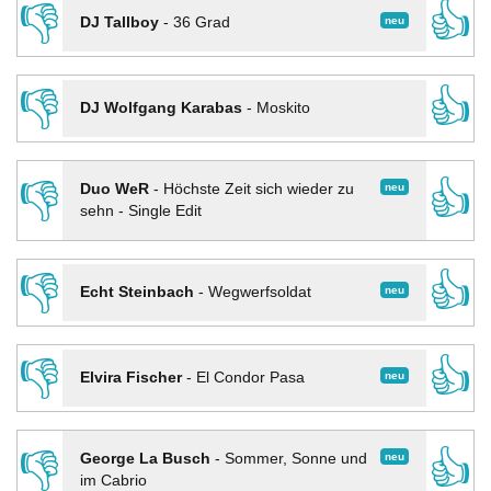
👎
👍
neu
DJ Tallboy
-
36 Grad
👎
👍
DJ Wolfgang Karabas
-
Moskito
👎
👍
neu
Duo WeR
-
Höchste Zeit sich wieder zu
sehn - Single Edit
👎
👍
neu
Echt Steinbach
-
Wegwerfsoldat
👎
👍
neu
Elvira Fischer
-
El Condor Pasa
👎
👍
neu
George La Busch
-
Sommer, Sonne und
im Cabrio