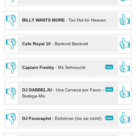
👎
👍
BILLY WANTS MORE
-
Too Hot for Heaven
👎
👍
Cafe Royal 10
-
Bankrott Bankrott
👎
👍
neu
Captain Freddy
-
Ms Sehnsucht
👎
👍
neu
DJ DABBELJU
-
Una Cerveza por Favor -
Bodega-Mix
👎
👍
neu
DJ Feuerapfel
-
Einhörner (Iss sie nicht!)