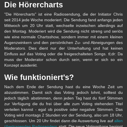
Die Hörercharts
"Die Hörercharts" ist eine Radiosendung, die der Initiator Chris
seit 2014 jede Woche moderiert. Die Sendung fand anfangs jeden
Mittwoch um 20 Uhr statt, wechselte inzwischen allerdings auf
den Montag. Moderiert wird die Sendung nicht streng und seriös
wie eine normale Chartsshow, sondern immer mit einem kleinen
Augenzwinkern und den persönlichen Zu- und Abneigungen des
Moderators. Dies dient nur der Unterhaltung und hat keinen
Einfluss auf das Voting oder die freigeschalteten Songs. tl;dr: Da
muss der Moderator schon durch sein, wenn er sich so ein
Konzept ausdenkt.
Wie funktioniert's?
Nach dem Ende der Sendung hast du eine Woche Zeit um
abzustimmen. Damit sich das Voting jedoch lohnt, solltest du
jedoch täglich abstimmen, denn jeden Tag hast du fünf Stimmen
zur Verfügung die du frei über alle zum Voting stehenden Titel
verteilen kannst - egal ob positive oder negative Stimmen. Das
Voting wird montags 2 Stunden vor der Sendung, also um 18 Uhr,
geschlossen. Um 20 Uhr findet dann die Auswertung live auf
allen
übertragenden Radiosendern
statt. Die neue Votingphase beginnt