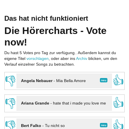
Das hat nicht funktioniert
Die Hörercharts - Vote
now!
Du hast 5 Votes pro Tag zur verfügung.. Außerdem kannst du
eigene Titel
vorschlagen
, oder aber ins
Archiv
blicken, um den
Verlauf einzelner Songs zu betrachten.
👎
👍
neu
Angela Nebauer
-
Mia Bella Amore
👎
👍
Ariana Grande
-
hate that i made you love me
👎
👍
neu
Bert Falko
-
Tu nicht so