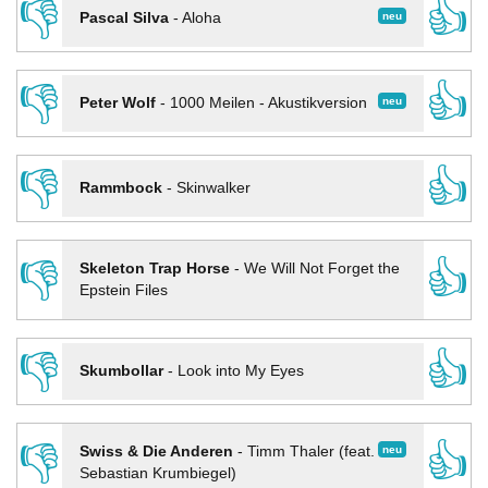
👎
👍
neu
Pascal Silva
-
Aloha
👎
👍
neu
Peter Wolf
-
1000 Meilen - Akustikversion
👎
👍
Rammbock
-
Skinwalker
👎
👍
Skeleton Trap Horse
-
We Will Not Forget the
Epstein Files
👎
👍
Skumbollar
-
Look into My Eyes
👎
👍
neu
Swiss & Die Anderen
-
Timm Thaler (feat.
Sebastian Krumbiegel)