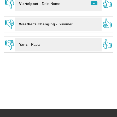
👎
👍
neu
Viertelpoet
-
Dein Name
👎
👍
Weather's Changing
-
Summer
👎
👍
Yaris
-
Papa