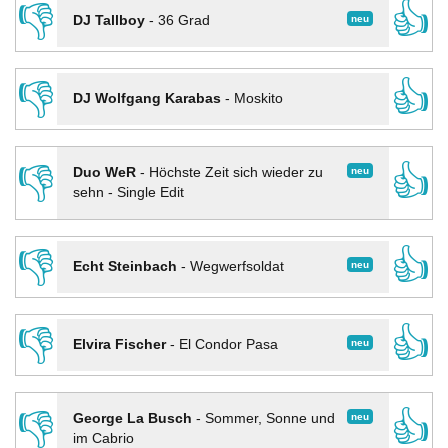
👎
👍
neu
DJ Tallboy
-
36 Grad
👎
👍
DJ Wolfgang Karabas
-
Moskito
👎
👍
neu
Duo WeR
-
Höchste Zeit sich wieder zu
sehn - Single Edit
👎
👍
neu
Echt Steinbach
-
Wegwerfsoldat
👎
👍
neu
Elvira Fischer
-
El Condor Pasa
👎
👍
neu
George La Busch
-
Sommer, Sonne und
im Cabrio