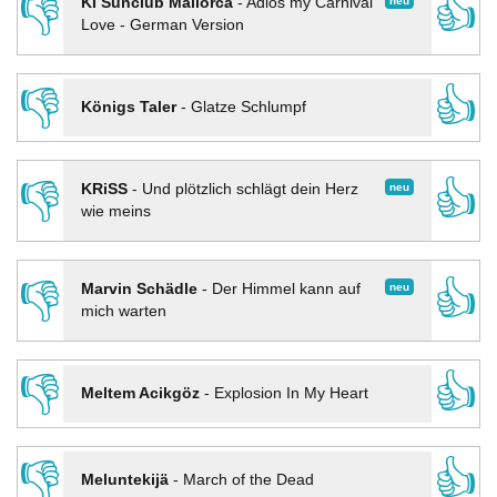
👎
👍
neu
KI Sunclub Mallorca
-
Adios my Carnival
Love - German Version
👎
👍
Königs Taler
-
Glatze Schlumpf
👎
👍
neu
KRiSS
-
Und plötzlich schlägt dein Herz
wie meins
👎
👍
neu
Marvin Schädle
-
Der Himmel kann auf
mich warten
👎
👍
Meltem Acikgöz
-
Explosion In My Heart
👎
👍
Meluntekijä
-
March of the Dead