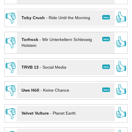
👎
👍
neu
Toby Crush
-
Ride Until the Morning
👎
👍
neu
Torfrock
-
Wir Unterkellern Schleswig
Holstein
👎
👍
neu
TRVB 13
-
Social Media
👎
👍
neu
Uwe Höll
-
Keine Chance
👎
👍
Velvet Vulture
-
Planet Earth