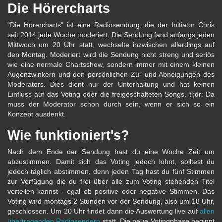
Die Hörercharts
"Die Hörercharts" ist eine Radiosendung, die der Initiator Chris
seit 2014 jede Woche moderiert. Die Sendung fand anfangs jeden
Mittwoch um 20 Uhr statt, wechselte inzwischen allerdings auf
den Montag. Moderiert wird die Sendung nicht streng und seriös
wie eine normale Chartsshow, sondern immer mit einem kleinen
Augenzwinkern und den persönlichen Zu- und Abneigungen des
Moderators. Dies dient nur der Unterhaltung und hat keinen
Einfluss auf das Voting oder die freigeschalteten Songs. tl;dr: Da
muss der Moderator schon durch sein, wenn er sich so ein
Konzept ausdenkt.
Wie funktioniert's?
Nach dem Ende der Sendung hast du eine Woche Zeit um
abzustimmen. Damit sich das Voting jedoch lohnt, solltest du
jedoch täglich abstimmen, denn jeden Tag hast du fünf Stimmen
zur Verfügung die du frei über alle zum Voting stehenden Titel
verteilen kannst - egal ob positive oder negative Stimmen. Das
Voting wird montags 2 Stunden vor der Sendung, also um 18 Uhr,
geschlossen. Um 20 Uhr findet dann die Auswertung live auf
allen
übertragenden Radiosendern
statt. Die neue Votingphase beginnt