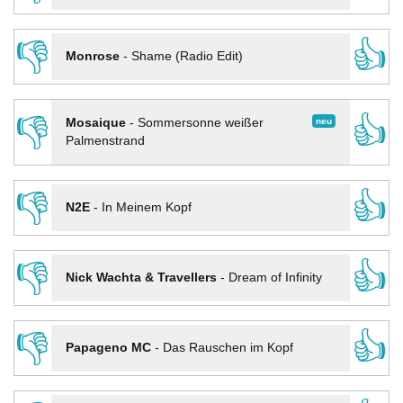
👎
👍
Monrose
-
Shame (Radio Edit)
👎
👍
neu
Mosaique
-
Sommersonne weißer
Palmenstrand
👎
👍
N2E
-
In Meinem Kopf
👎
👍
Nick Wachta & Travellers
-
Dream of Infinity
👎
👍
Papageno MC
-
Das Rauschen im Kopf