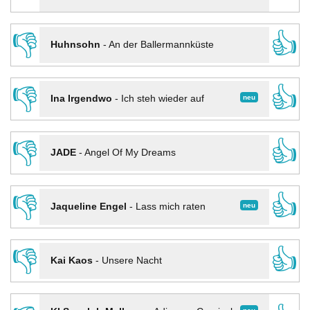
👎
👍
Huhnsohn
-
An der Ballermannküste
👎
👍
neu
Ina Irgendwo
-
Ich steh wieder auf
👎
👍
JADE
-
Angel Of My Dreams
👎
👍
neu
Jaqueline Engel
-
Lass mich raten
👎
👍
Kai Kaos
-
Unsere Nacht