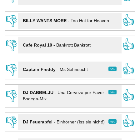
👎
👍
BILLY WANTS MORE
-
Too Hot for Heaven
👎
👍
Cafe Royal 10
-
Bankrott Bankrott
👎
👍
neu
Captain Freddy
-
Ms Sehnsucht
👎
👍
neu
DJ DABBELJU
-
Una Cerveza por Favor -
Bodega-Mix
👎
👍
neu
DJ Feuerapfel
-
Einhörner (Iss sie nicht!)