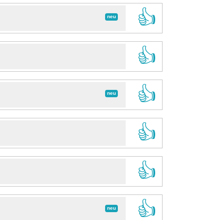
👍
neu
👍
👍
neu
👍
👍
👍
neu