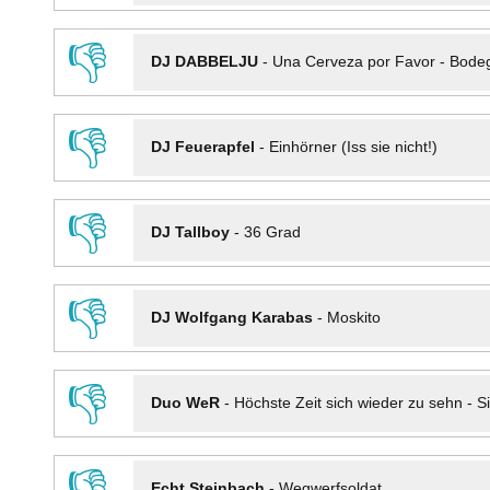
👎
DJ DABBELJU
-
Una Cerveza por Favor - Bode
👎
DJ Feuerapfel
-
Einhörner (Iss sie nicht!)
👎
DJ Tallboy
-
36 Grad
👎
DJ Wolfgang Karabas
-
Moskito
👎
Duo WeR
-
Höchste Zeit sich wieder zu sehn - Si
👎
Echt Steinbach
-
Wegwerfsoldat