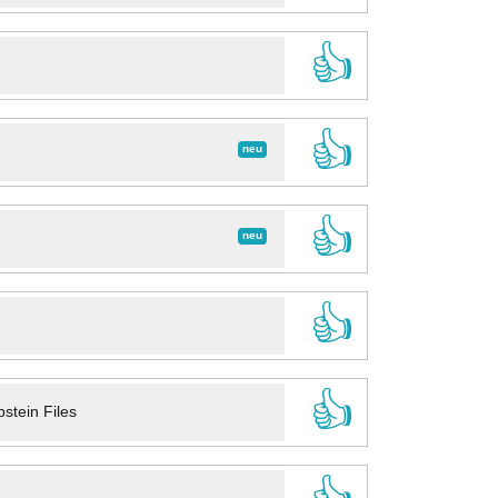
👍
👍
neu
👍
neu
👍
👍
stein Files