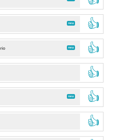
👍
neu
👍
neu
rio
👍
👍
neu
👍