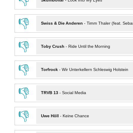
👎
Skumbollar
-
Look into My Eyes
👎
Swiss & Die Anderen
-
Timm Thaler (feat. Seba
👎
Toby Crush
-
Ride Until the Morning
👎
Torfrock
-
Wir Unterkellern Schleswig Holstein
👎
TRVB 13
-
Social Media
👎
Uwe Höll
-
Keine Chance