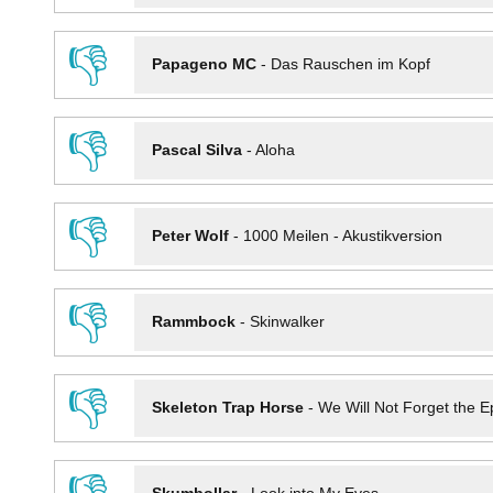
👎
Papageno MC
-
Das Rauschen im Kopf
👎
Pascal Silva
-
Aloha
👎
Peter Wolf
-
1000 Meilen - Akustikversion
👎
Rammbock
-
Skinwalker
👎
Skeleton Trap Horse
-
We Will Not Forget the Ep