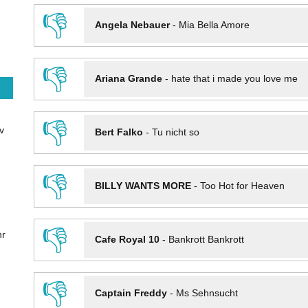
👎
Angela Nebauer
-
Mia Bella Amore
👎
Ariana Grande
-
hate that i made you love me
👎
v
Bert Falko
-
Tu nicht so
👎
BILLY WANTS MORE
-
Too Hot for Heaven
👎
hr
Cafe Royal 10
-
Bankrott Bankrott
👎
Captain Freddy
-
Ms Sehnsucht