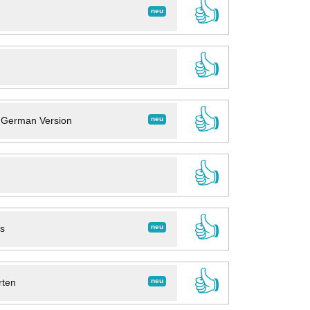
👍
neu
👍
👍
neu
- German Version
👍
👍
neu
ns
👍
neu
rten