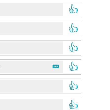
👍
👍
👍
👍
neu
d
👍
👍