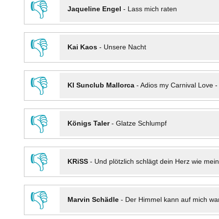
👎
Jaqueline Engel
-
Lass mich raten
👎
Kai Kaos
-
Unsere Nacht
👎
KI Sunclub Mallorca
-
Adios my Carnival Love 
👎
Königs Taler
-
Glatze Schlumpf
👎
KRiSS
-
Und plötzlich schlägt dein Herz wie mei
👎
Marvin Schädle
-
Der Himmel kann auf mich wa