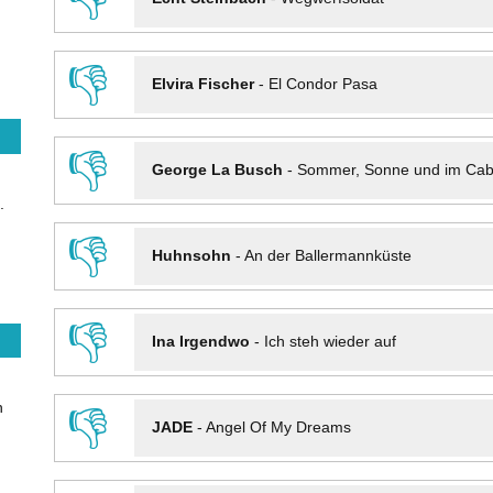
👎
Elvira Fischer
-
El Condor Pasa
👎
George La Busch
-
Sommer, Sonne und im Cab
.
👎
Huhnsohn
-
An der Ballermannküste
👎
Ina Irgendwo
-
Ich steh wieder auf
n
👎
JADE
-
Angel Of My Dreams