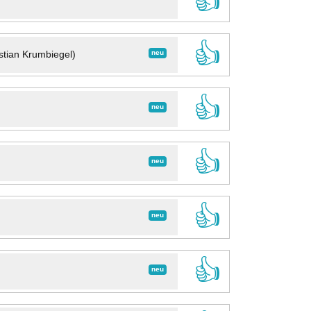
👍
👍
neu
stian Krumbiegel)
👍
neu
👍
neu
👍
neu
👍
neu