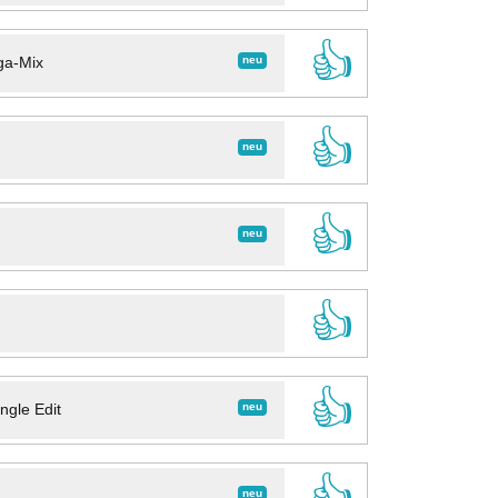
👍
neu
ga-Mix
👍
neu
👍
neu
👍
👍
neu
ngle Edit
👍
neu