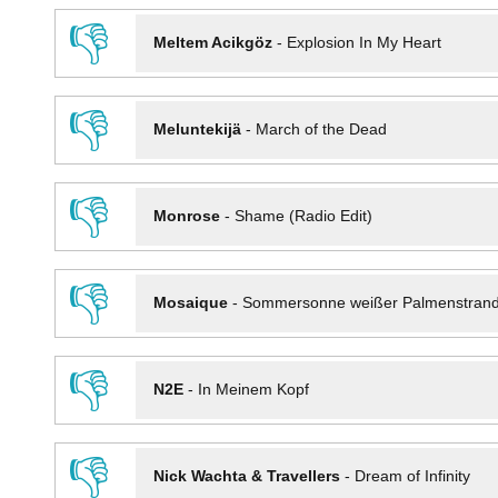
👎
Meltem Acikgöz
-
Explosion In My Heart
👎
Meluntekijä
-
March of the Dead
👎
Monrose
-
Shame (Radio Edit)
👎
Mosaique
-
Sommersonne weißer Palmenstran
👎
N2E
-
In Meinem Kopf
👎
Nick Wachta & Travellers
-
Dream of Infinity