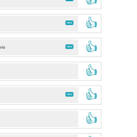
👍
neu
👍
neu
rio
👍
👍
neu
👍