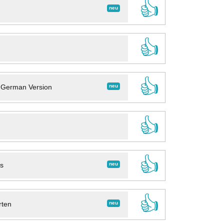
👍
neu
👍
👍
neu
- German Version
👍
👍
neu
ns
👍
neu
rten