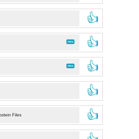
👍
👍
neu
👍
neu
👍
👍
stein Files