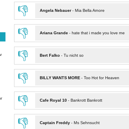
👎
Angela Nebauer
-
Mia Bella Amore
👎
Ariana Grande
-
hate that i made you love me
👎
v
Bert Falko
-
Tu nicht so
👎
BILLY WANTS MORE
-
Too Hot for Heaven
👎
hr
Cafe Royal 10
-
Bankrott Bankrott
👎
Captain Freddy
-
Ms Sehnsucht