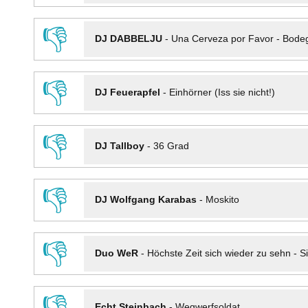
👎
DJ DABBELJU
-
Una Cerveza por Favor - Bode
👎
DJ Feuerapfel
-
Einhörner (Iss sie nicht!)
👎
DJ Tallboy
-
36 Grad
👎
DJ Wolfgang Karabas
-
Moskito
👎
Duo WeR
-
Höchste Zeit sich wieder zu sehn - Si
👎
Echt Steinbach
-
Wegwerfsoldat