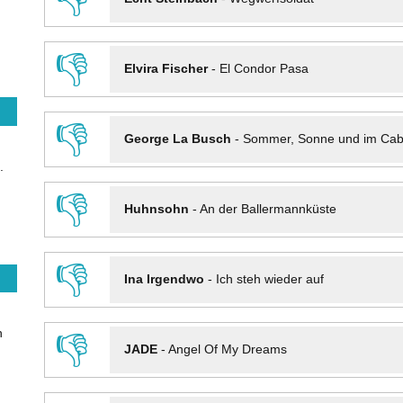
👎
Elvira Fischer
-
El Condor Pasa
👎
George La Busch
-
Sommer, Sonne und im Cab
.
👎
Huhnsohn
-
An der Ballermannküste
👎
Ina Irgendwo
-
Ich steh wieder auf
n
👎
JADE
-
Angel Of My Dreams