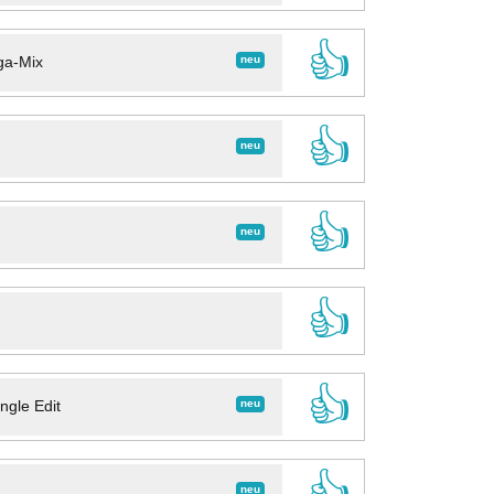
👍
neu
ga-Mix
👍
neu
👍
neu
👍
👍
neu
ngle Edit
👍
neu