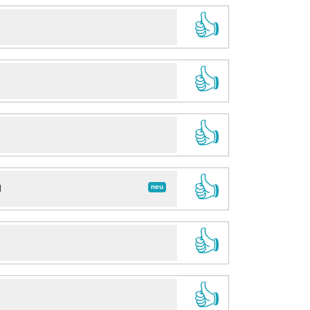
👍
👍
👍
👍
neu
d
👍
👍