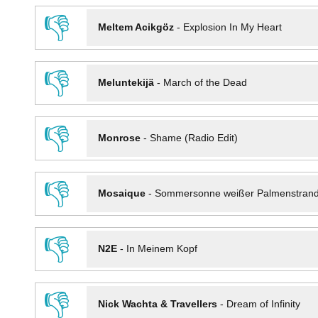
👎
Meltem Acikgöz
-
Explosion In My Heart
👎
Meluntekijä
-
March of the Dead
👎
Monrose
-
Shame (Radio Edit)
👎
Mosaique
-
Sommersonne weißer Palmenstran
👎
N2E
-
In Meinem Kopf
👎
Nick Wachta & Travellers
-
Dream of Infinity