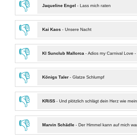
👎
Jaqueline Engel
-
Lass mich raten
👎
Kai Kaos
-
Unsere Nacht
👎
KI Sunclub Mallorca
-
Adios my Carnival Love 
👎
Königs Taler
-
Glatze Schlumpf
👎
KRiSS
-
Und plötzlich schlägt dein Herz wie mei
👎
Marvin Schädle
-
Der Himmel kann auf mich wa