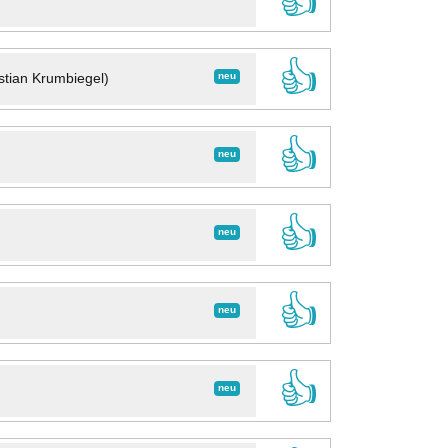
👍
👍
neu
stian Krumbiegel)
👍
neu
👍
neu
👍
neu
👍
neu