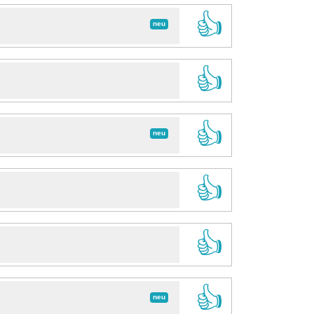
👍
neu
👍
👍
neu
👍
👍
👍
neu