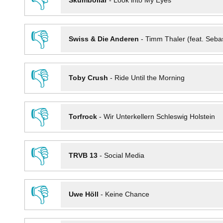
👎
Skumbollar
-
Look into My Eyes
👎
Swiss & Die Anderen
-
Timm Thaler (feat. Seba
👎
Toby Crush
-
Ride Until the Morning
👎
Torfrock
-
Wir Unterkellern Schleswig Holstein
👎
TRVB 13
-
Social Media
👎
Uwe Höll
-
Keine Chance