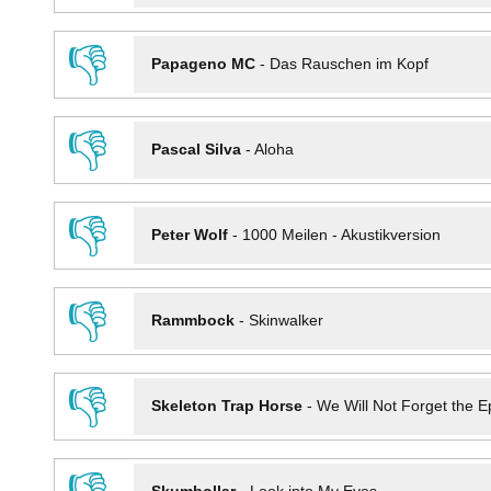
👎
Papageno MC
-
Das Rauschen im Kopf
👎
Pascal Silva
-
Aloha
👎
Peter Wolf
-
1000 Meilen - Akustikversion
👎
Rammbock
-
Skinwalker
👎
Skeleton Trap Horse
-
We Will Not Forget the Ep