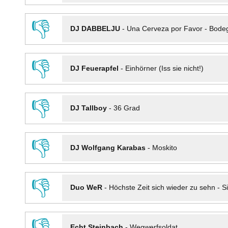
👎
DJ DABBELJU
-
Una Cerveza por Favor - Bode
👎
DJ Feuerapfel
-
Einhörner (Iss sie nicht!)
👎
DJ Tallboy
-
36 Grad
👎
DJ Wolfgang Karabas
-
Moskito
👎
Duo WeR
-
Höchste Zeit sich wieder zu sehn - Si
👎
Echt Steinbach
-
Wegwerfsoldat