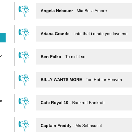
👎
Angela Nebauer
-
Mia Bella Amore
👎
Ariana Grande
-
hate that i made you love me
👎
v
Bert Falko
-
Tu nicht so
👎
BILLY WANTS MORE
-
Too Hot for Heaven
👎
hr
Cafe Royal 10
-
Bankrott Bankrott
👎
Captain Freddy
-
Ms Sehnsucht