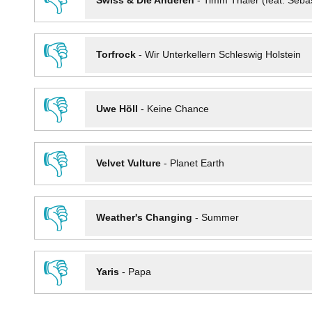
👎
Swiss & Die Anderen
-
Timm Thaler (feat. Seba
👎
Torfrock
-
Wir Unterkellern Schleswig Holstein
👎
Uwe Höll
-
Keine Chance
👎
Velvet Vulture
-
Planet Earth
👎
Weather's Changing
-
Summer
👎
Yaris
-
Papa