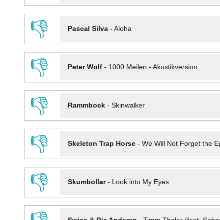
👎
Pascal Silva
-
Aloha
👎
Peter Wolf
-
1000 Meilen - Akustikversion
👎
Rammbock
-
Skinwalker
👎
Skeleton Trap Horse
-
We Will Not Forget the Ep
👎
Skumbollar
-
Look into My Eyes