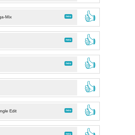
👍
neu
ga-Mix
👍
neu
👍
neu
👍
👍
neu
ngle Edit
👍
neu