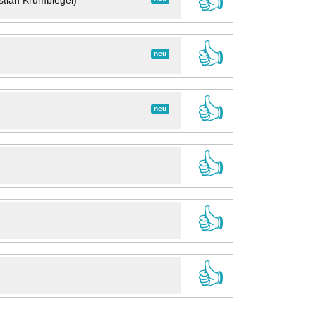
👍
stian Krumbiegel)
👍
neu
👍
neu
👍
👍
👍