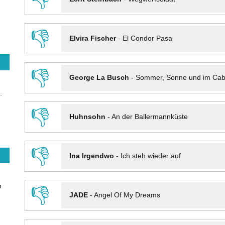
👎
Elvira Fischer
-
El Condor Pasa
👎
George La Busch
-
Sommer, Sonne und im Cab
.
👎
Huhnsohn
-
An der Ballermannküste
👎
Ina Irgendwo
-
Ich steh wieder auf
n
👎
JADE
-
Angel Of My Dreams