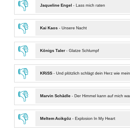
👎
Jaqueline Engel
-
Lass mich raten
👎
Kai Kaos
-
Unsere Nacht
👎
Königs Taler
-
Glatze Schlumpf
👎
KRiSS
-
Und plötzlich schlägt dein Herz wie mei
👎
Marvin Schädle
-
Der Himmel kann auf mich wa
👎
Meltem Acikgöz
-
Explosion In My Heart