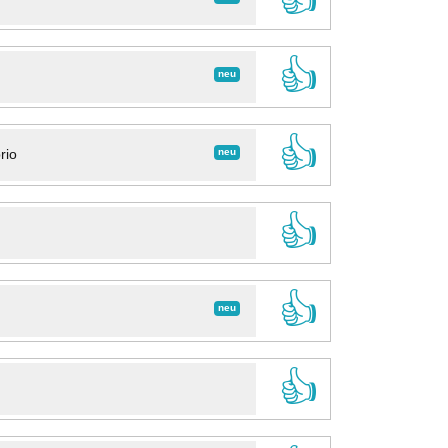
👍
neu
👍
neu
rio
👍
👍
neu
👍