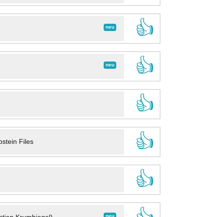
👍
neu
👍
neu
👍
👍
stein Files
👍
neu