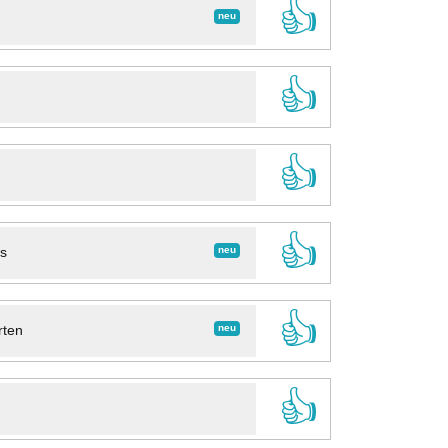
👍
neu
👍
👍
👍
neu
ns
👍
neu
rten
👍