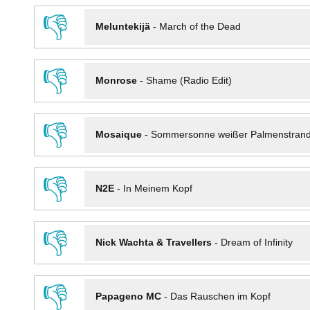
👎
Meluntekijä
-
March of the Dead
👎
Monrose
-
Shame (Radio Edit)
👎
Mosaique
-
Sommersonne weißer Palmenstran
👎
N2E
-
In Meinem Kopf
👎
Nick Wachta & Travellers
-
Dream of Infinity
👎
Papageno MC
-
Das Rauschen im Kopf