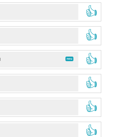
👍
👍
👍
neu
d
👍
👍
👍