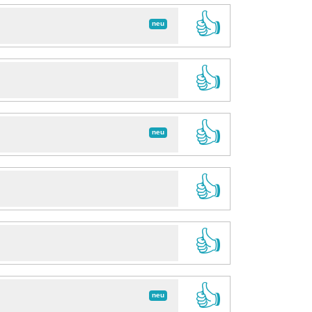
👍
neu
👍
👍
neu
👍
👍
👍
neu