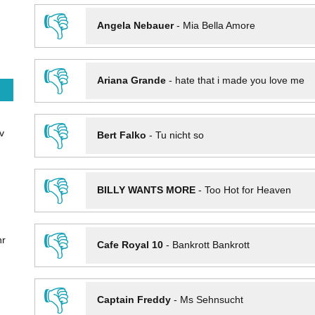
👎
Angela Nebauer
-
Mia Bella Amore
👎
Ariana Grande
-
hate that i made you love me
👎
v
Bert Falko
-
Tu nicht so
👎
BILLY WANTS MORE
-
Too Hot for Heaven
👎
hr
Cafe Royal 10
-
Bankrott Bankrott
👎
Captain Freddy
-
Ms Sehnsucht