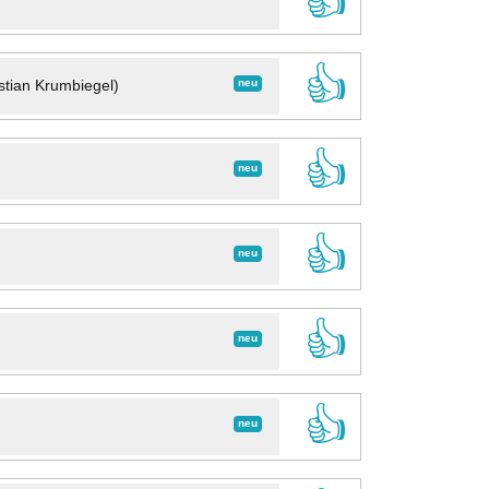
👍
👍
neu
stian Krumbiegel)
👍
neu
👍
neu
👍
neu
👍
neu