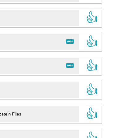
👍
👍
neu
👍
neu
👍
👍
stein Files