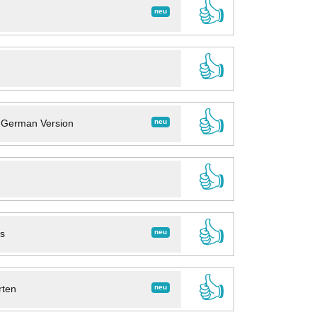
👍
neu
👍
👍
neu
- German Version
👍
👍
neu
ns
👍
neu
rten