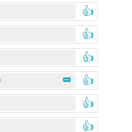
👍
👍
👍
👍
neu
d
👍
👍