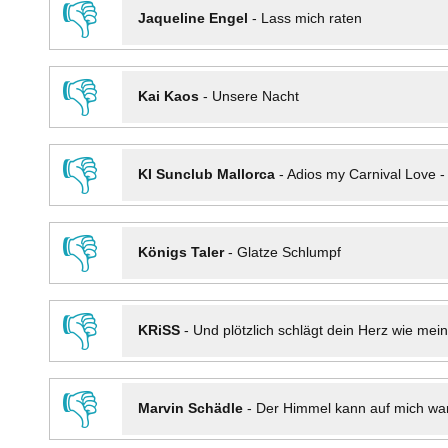
👎
Jaqueline Engel
-
Lass mich raten
👎
Kai Kaos
-
Unsere Nacht
👎
KI Sunclub Mallorca
-
Adios my Carnival Love 
👎
Königs Taler
-
Glatze Schlumpf
👎
KRiSS
-
Und plötzlich schlägt dein Herz wie mei
👎
Marvin Schädle
-
Der Himmel kann auf mich wa