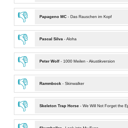
👎
Papageno MC
-
Das Rauschen im Kopf
👎
Pascal Silva
-
Aloha
👎
Peter Wolf
-
1000 Meilen - Akustikversion
👎
Rammbock
-
Skinwalker
👎
Skeleton Trap Horse
-
We Will Not Forget the Ep