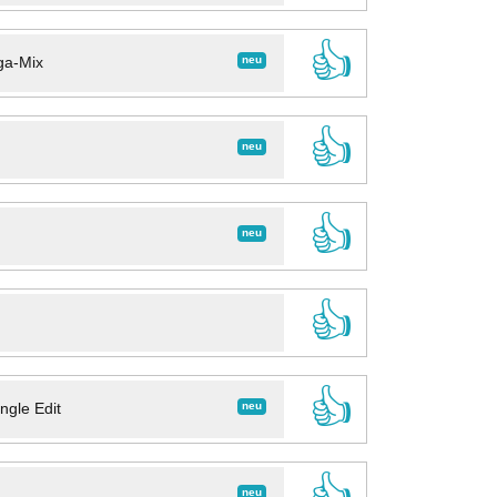
👍
neu
ga-Mix
👍
neu
👍
neu
👍
👍
neu
ngle Edit
👍
neu