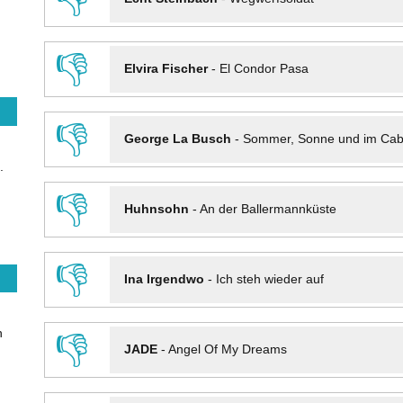
👎
Elvira Fischer
-
El Condor Pasa
👎
George La Busch
-
Sommer, Sonne und im Cab
.
👎
Huhnsohn
-
An der Ballermannküste
👎
Ina Irgendwo
-
Ich steh wieder auf
n
👎
JADE
-
Angel Of My Dreams