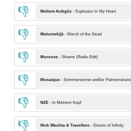
👎
Meltem Acikgöz
-
Explosion In My Heart
👎
Meluntekijä
-
March of the Dead
👎
Monrose
-
Shame (Radio Edit)
👎
Mosaique
-
Sommersonne weißer Palmenstran
👎
N2E
-
In Meinem Kopf
👎
Nick Wachta & Travellers
-
Dream of Infinity