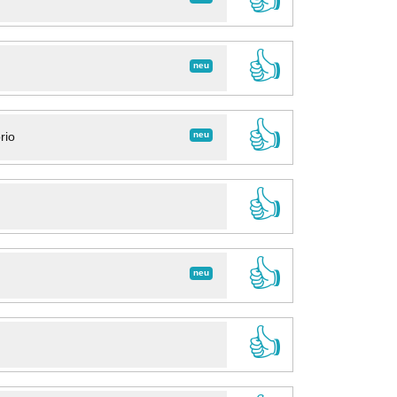
👍
neu
👍
neu
rio
👍
👍
neu
👍