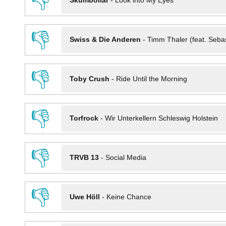
👎
Skumbollar
-
Look into My Eyes
👎
Swiss & Die Anderen
-
Timm Thaler (feat. Seba
👎
Toby Crush
-
Ride Until the Morning
👎
Torfrock
-
Wir Unterkellern Schleswig Holstein
👎
TRVB 13
-
Social Media
👎
Uwe Höll
-
Keine Chance