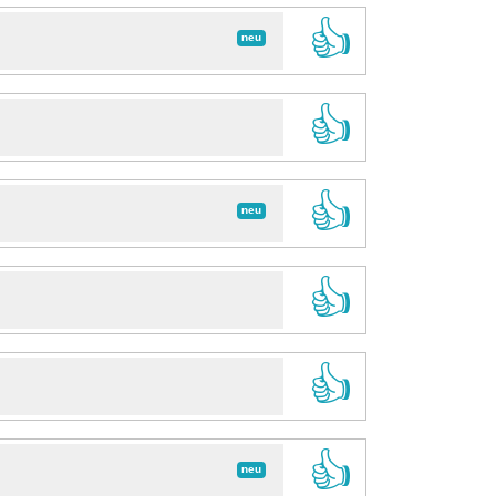
👍
neu
👍
👍
neu
👍
👍
👍
neu