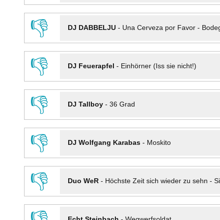
👎
DJ DABBELJU
-
Una Cerveza por Favor - Bode
👎
DJ Feuerapfel
-
Einhörner (Iss sie nicht!)
👎
DJ Tallboy
-
36 Grad
👎
DJ Wolfgang Karabas
-
Moskito
👎
Duo WeR
-
Höchste Zeit sich wieder zu sehn - Si
👎
Echt Steinbach
-
Wegwerfsoldat