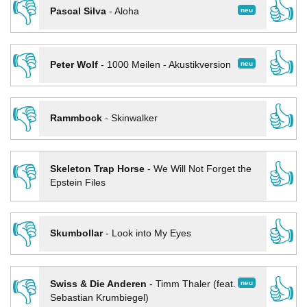
👎
👍
neu
Pascal Silva
-
Aloha
👎
👍
neu
Peter Wolf
-
1000 Meilen - Akustikversion
👎
👍
Rammbock
-
Skinwalker
👎
👍
Skeleton Trap Horse
-
We Will Not Forget the
Epstein Files
👎
👍
Skumbollar
-
Look into My Eyes
👎
👍
neu
Swiss & Die Anderen
-
Timm Thaler (feat.
Sebastian Krumbiegel)