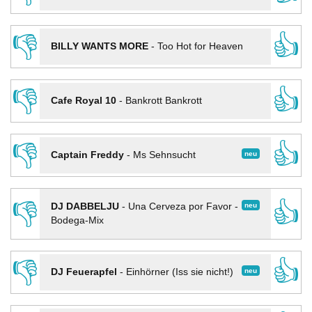
👎
👍
BILLY WANTS MORE
-
Too Hot for Heaven
👎
👍
Cafe Royal 10
-
Bankrott Bankrott
👎
👍
neu
Captain Freddy
-
Ms Sehnsucht
👎
👍
neu
DJ DABBELJU
-
Una Cerveza por Favor -
Bodega-Mix
👎
👍
neu
DJ Feuerapfel
-
Einhörner (Iss sie nicht!)