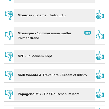
👎
👍
Monrose
-
Shame (Radio Edit)
👎
👍
neu
Mosaique
-
Sommersonne weißer
Palmenstrand
👎
👍
N2E
-
In Meinem Kopf
👎
👍
Nick Wachta & Travellers
-
Dream of Infinity
👎
👍
Papageno MC
-
Das Rauschen im Kopf