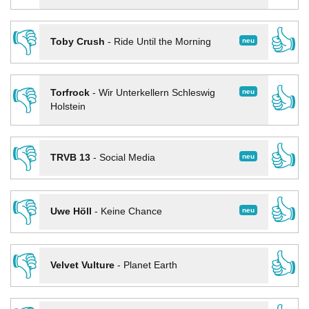
👎
👍
neu
Toby Crush
-
Ride Until the Morning
👎
👍
neu
Torfrock
-
Wir Unterkellern Schleswig
Holstein
👎
👍
neu
TRVB 13
-
Social Media
👎
👍
neu
Uwe Höll
-
Keine Chance
👎
👍
Velvet Vulture
-
Planet Earth