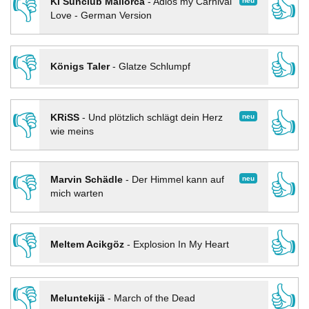
👎
👍
neu
KI Sunclub Mallorca
-
Adios my Carnival
Love - German Version
👎
👍
Königs Taler
-
Glatze Schlumpf
👎
👍
neu
KRiSS
-
Und plötzlich schlägt dein Herz
wie meins
👎
👍
neu
Marvin Schädle
-
Der Himmel kann auf
mich warten
👎
👍
Meltem Acikgöz
-
Explosion In My Heart
👎
👍
Meluntekijä
-
March of the Dead