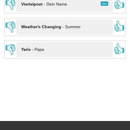
👎
👍
neu
Viertelpoet
-
Dein Name
👎
👍
Weather's Changing
-
Summer
👎
👍
Yaris
-
Papa