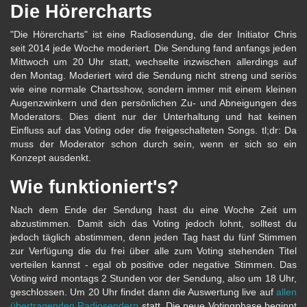
Die Hörercharts
"Die Hörercharts" ist eine Radiosendung, die der Initiator Chris
seit 2014 jede Woche moderiert. Die Sendung fand anfangs jeden
Mittwoch um 20 Uhr statt, wechselte inzwischen allerdings auf
den Montag. Moderiert wird die Sendung nicht streng und seriös
wie eine normale Chartsshow, sondern immer mit einem kleinen
Augenzwinkern und den persönlichen Zu- und Abneigungen des
Moderators. Dies dient nur der Unterhaltung und hat keinen
Einfluss auf das Voting oder die freigeschalteten Songs. tl;dr: Da
muss der Moderator schon durch sein, wenn er sich so ein
Konzept ausdenkt.
Wie funktioniert's?
Nach dem Ende der Sendung hast du eine Woche Zeit um
abzustimmen. Damit sich das Voting jedoch lohnt, solltest du
jedoch täglich abstimmen, denn jeden Tag hast du fünf Stimmen
zur Verfügung die du frei über alle zum Voting stehenden Titel
verteilen kannst - egal ob positive oder negative Stimmen. Das
Voting wird montags 2 Stunden vor der Sendung, also um 18 Uhr,
geschlossen. Um 20 Uhr findet dann die Auswertung live auf
allen
übertragenden Radiosendern
statt. Die neue Votingphase beginnt