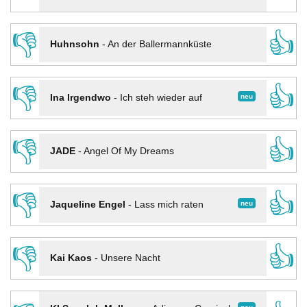
👎
👍
Huhnsohn
-
An der Ballermannküste
👎
👍
neu
Ina Irgendwo
-
Ich steh wieder auf
👎
👍
JADE
-
Angel Of My Dreams
👎
👍
neu
Jaqueline Engel
-
Lass mich raten
👎
👍
Kai Kaos
-
Unsere Nacht