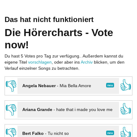
Das hat nicht funktioniert
Die Hörercharts - Vote
now!
Du hast 5 Votes pro Tag zur verfügung.. Außerdem kannst du
eigene Titel
vorschlagen
, oder aber ins
Archiv
blicken, um den
Verlauf einzelner Songs zu betrachten.
👎
👍
neu
Angela Nebauer
-
Mia Bella Amore
👎
👍
Ariana Grande
-
hate that i made you love me
👎
👍
neu
Bert Falko
-
Tu nicht so