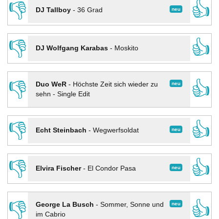
👎
👍
neu
DJ Tallboy
-
36 Grad
👎
👍
DJ Wolfgang Karabas
-
Moskito
👎
👍
neu
Duo WeR
-
Höchste Zeit sich wieder zu
sehn - Single Edit
👎
👍
neu
Echt Steinbach
-
Wegwerfsoldat
👎
👍
neu
Elvira Fischer
-
El Condor Pasa
👎
👍
neu
George La Busch
-
Sommer, Sonne und
im Cabrio