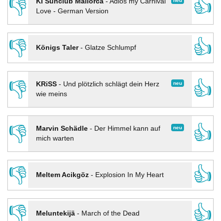
👎
👍
neu
KI Sunclub Mallorca
-
Adios my Carnival
Love - German Version
👎
👍
Königs Taler
-
Glatze Schlumpf
👎
👍
neu
KRiSS
-
Und plötzlich schlägt dein Herz
wie meins
👎
👍
neu
Marvin Schädle
-
Der Himmel kann auf
mich warten
👎
👍
Meltem Acikgöz
-
Explosion In My Heart
👎
👍
Meluntekijä
-
March of the Dead