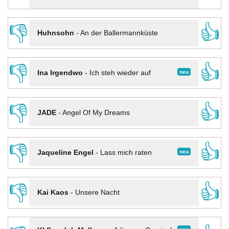
👎
👍
Huhnsohn
-
An der Ballermannküste
👎
👍
neu
Ina Irgendwo
-
Ich steh wieder auf
👎
👍
JADE
-
Angel Of My Dreams
👎
👍
neu
Jaqueline Engel
-
Lass mich raten
👎
👍
Kai Kaos
-
Unsere Nacht