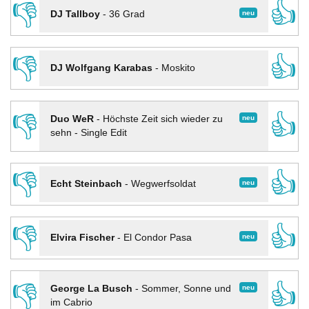
👎
👍
neu
DJ Tallboy
-
36 Grad
👎
👍
DJ Wolfgang Karabas
-
Moskito
👎
👍
neu
Duo WeR
-
Höchste Zeit sich wieder zu
sehn - Single Edit
👎
👍
neu
Echt Steinbach
-
Wegwerfsoldat
👎
👍
neu
Elvira Fischer
-
El Condor Pasa
👎
👍
neu
George La Busch
-
Sommer, Sonne und
im Cabrio