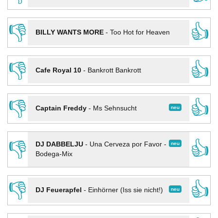
👎
👍
BILLY WANTS MORE
-
Too Hot for Heaven
👎
👍
Cafe Royal 10
-
Bankrott Bankrott
👎
👍
neu
Captain Freddy
-
Ms Sehnsucht
👎
👍
neu
DJ DABBELJU
-
Una Cerveza por Favor -
Bodega-Mix
👎
👍
neu
DJ Feuerapfel
-
Einhörner (Iss sie nicht!)