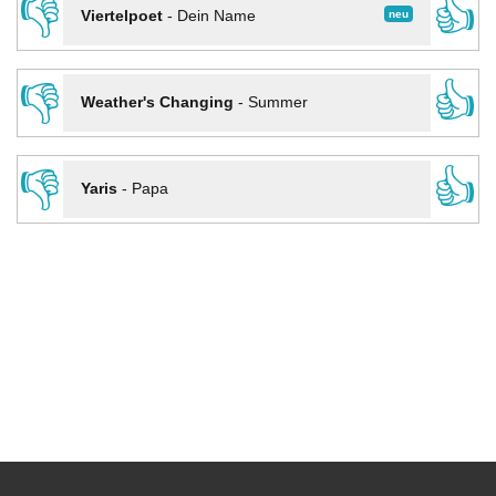
👎
👍
neu
Viertelpoet
-
Dein Name
👎
👍
Weather's Changing
-
Summer
👎
👍
Yaris
-
Papa