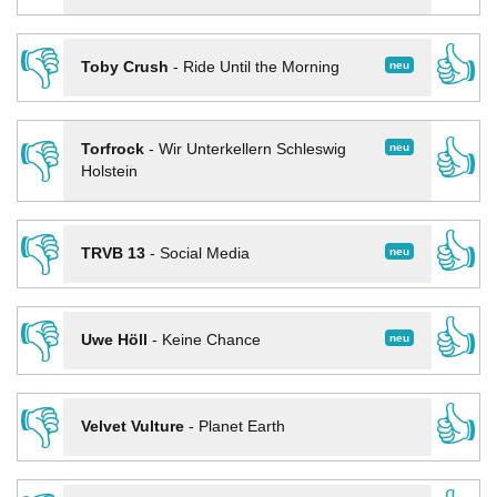
👎
👍
neu
Toby Crush
-
Ride Until the Morning
👎
👍
neu
Torfrock
-
Wir Unterkellern Schleswig
Holstein
👎
👍
neu
TRVB 13
-
Social Media
👎
👍
neu
Uwe Höll
-
Keine Chance
👎
👍
Velvet Vulture
-
Planet Earth