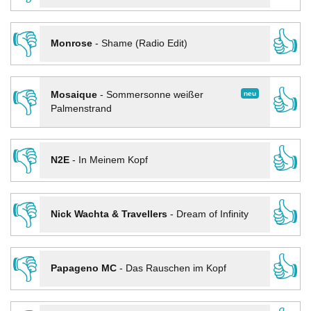
👎
👍
Monrose
-
Shame (Radio Edit)
👎
👍
neu
Mosaique
-
Sommersonne weißer
Palmenstrand
👎
👍
N2E
-
In Meinem Kopf
👎
👍
Nick Wachta & Travellers
-
Dream of Infinity
👎
👍
Papageno MC
-
Das Rauschen im Kopf