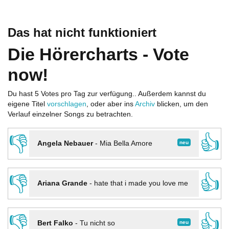
Das hat nicht funktioniert
Die Hörercharts - Vote
now!
Du hast 5 Votes pro Tag zur verfügung.. Außerdem kannst du
eigene Titel
vorschlagen
, oder aber ins
Archiv
blicken, um den
Verlauf einzelner Songs zu betrachten.
👎
👍
neu
Angela Nebauer
-
Mia Bella Amore
👎
👍
Ariana Grande
-
hate that i made you love me
👎
👍
neu
Bert Falko
-
Tu nicht so