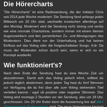
Die Hörercharts
"Die Hörercharts" ist eine Radiosendung, die der Initiator Chris
seit 2014 jede Woche moderiert. Die Sendung fand anfangs jeden
Mittwoch um 20 Uhr statt, wechselte inzwischen allerdings auf
den Montag. Moderiert wird die Sendung nicht streng und seriös
wie eine normale Chartsshow, sondern immer mit einem kleinen
Augenzwinkern und den persönlichen Zu- und Abneigungen des
Moderators. Dies dient nur der Unterhaltung und hat keinen
Einfluss auf das Voting oder die freigeschalteten Songs. tl;dr: Da
muss der Moderator schon durch sein, wenn er sich so ein
Konzept ausdenkt.
Wie funktioniert's?
Nach dem Ende der Sendung hast du eine Woche Zeit um
abzustimmen. Damit sich das Voting jedoch lohnt, solltest du
jedoch täglich abstimmen, denn jeden Tag hast du fünf Stimmen
zur Verfügung die du frei über alle zum Voting stehenden Titel
verteilen kannst - egal ob positive oder negative Stimmen. Das
Voting wird montags 2 Stunden vor der Sendung, also um 18 Uhr,
geschlossen. Um 20 Uhr findet dann die Auswertung live auf
allen
übertragenden Radiosendern
statt. Die neue Votingphase beginnt