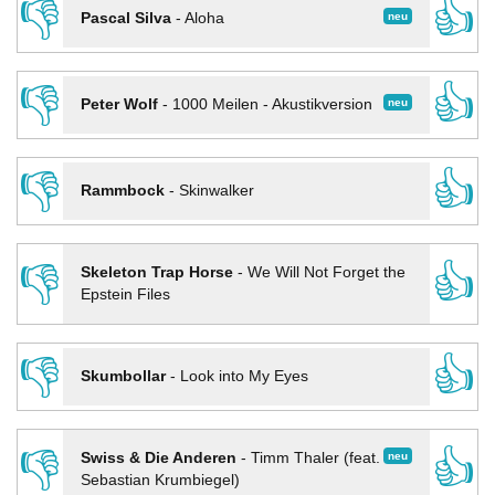
👎
👍
neu
Pascal Silva
-
Aloha
👎
👍
neu
Peter Wolf
-
1000 Meilen - Akustikversion
👎
👍
Rammbock
-
Skinwalker
👎
👍
Skeleton Trap Horse
-
We Will Not Forget the
Epstein Files
👎
👍
Skumbollar
-
Look into My Eyes
👎
👍
neu
Swiss & Die Anderen
-
Timm Thaler (feat.
Sebastian Krumbiegel)