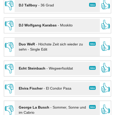
👎
👍
neu
DJ Tallboy
-
36 Grad
👎
👍
DJ Wolfgang Karabas
-
Moskito
👎
👍
neu
Duo WeR
-
Höchste Zeit sich wieder zu
sehn - Single Edit
👎
👍
neu
Echt Steinbach
-
Wegwerfsoldat
👎
👍
neu
Elvira Fischer
-
El Condor Pasa
👎
👍
neu
George La Busch
-
Sommer, Sonne und
im Cabrio