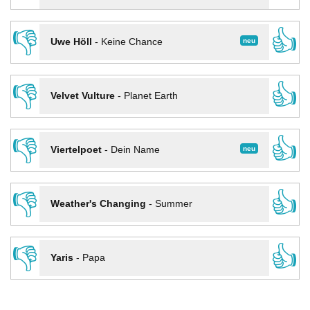
👎
👍
neu
Uwe Höll
-
Keine Chance
👎
👍
Velvet Vulture
-
Planet Earth
👎
👍
neu
Viertelpoet
-
Dein Name
👎
👍
Weather's Changing
-
Summer
👎
👍
Yaris
-
Papa