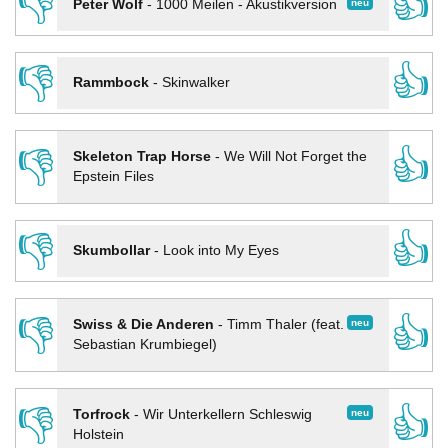
👎
👍
neu
Peter Wolf
-
1000 Meilen - Akustikversion
👎
👍
Rammbock
-
Skinwalker
👎
👍
Skeleton Trap Horse
-
We Will Not Forget the
Epstein Files
👎
👍
Skumbollar
-
Look into My Eyes
👎
👍
neu
Swiss & Die Anderen
-
Timm Thaler (feat.
Sebastian Krumbiegel)
👎
👍
neu
Torfrock
-
Wir Unterkellern Schleswig
Holstein