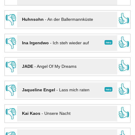
👎
👍
Huhnsohn
-
An der Ballermannküste
👎
👍
neu
Ina Irgendwo
-
Ich steh wieder auf
👎
👍
JADE
-
Angel Of My Dreams
👎
👍
neu
Jaqueline Engel
-
Lass mich raten
👎
👍
Kai Kaos
-
Unsere Nacht