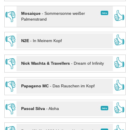
👎
👍
neu
Mosaique
-
Sommersonne weißer
Palmenstrand
👎
👍
N2E
-
In Meinem Kopf
👎
👍
Nick Wachta & Travellers
-
Dream of Infinity
👎
👍
Papageno MC
-
Das Rauschen im Kopf
👎
👍
neu
Pascal Silva
-
Aloha