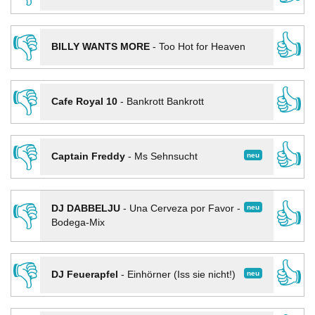
👎
👍
BILLY WANTS MORE
-
Too Hot for Heaven
👎
👍
Cafe Royal 10
-
Bankrott Bankrott
👎
👍
neu
Captain Freddy
-
Ms Sehnsucht
👎
👍
neu
DJ DABBELJU
-
Una Cerveza por Favor -
Bodega-Mix
👎
👍
neu
DJ Feuerapfel
-
Einhörner (Iss sie nicht!)