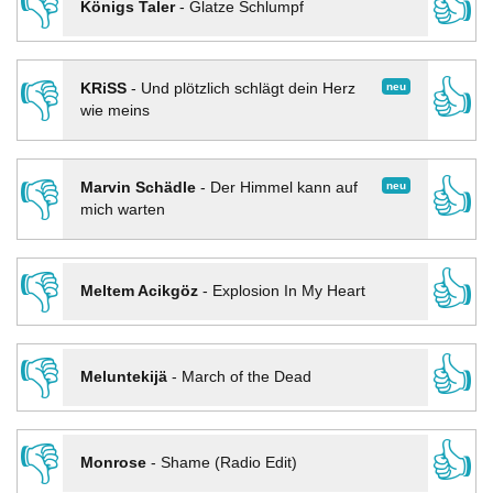
👎
👍
Königs Taler
-
Glatze Schlumpf
👎
👍
neu
KRiSS
-
Und plötzlich schlägt dein Herz
wie meins
👎
👍
neu
Marvin Schädle
-
Der Himmel kann auf
mich warten
👎
👍
Meltem Acikgöz
-
Explosion In My Heart
👎
👍
Meluntekijä
-
March of the Dead
👎
👍
Monrose
-
Shame (Radio Edit)