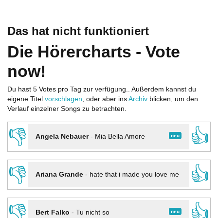
Das hat nicht funktioniert
Die Hörercharts - Vote
now!
Du hast 5 Votes pro Tag zur verfügung.. Außerdem kannst du
eigene Titel
vorschlagen
, oder aber ins
Archiv
blicken, um den
Verlauf einzelner Songs zu betrachten.
👎
👍
neu
Angela Nebauer
-
Mia Bella Amore
👎
👍
Ariana Grande
-
hate that i made you love me
👎
👍
neu
Bert Falko
-
Tu nicht so