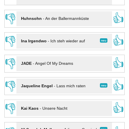
👎
👍
Huhnsohn
-
An der Ballermannküste
👎
👍
neu
Ina Irgendwo
-
Ich steh wieder auf
👎
👍
JADE
-
Angel Of My Dreams
👎
👍
neu
Jaqueline Engel
-
Lass mich raten
👎
👍
Kai Kaos
-
Unsere Nacht