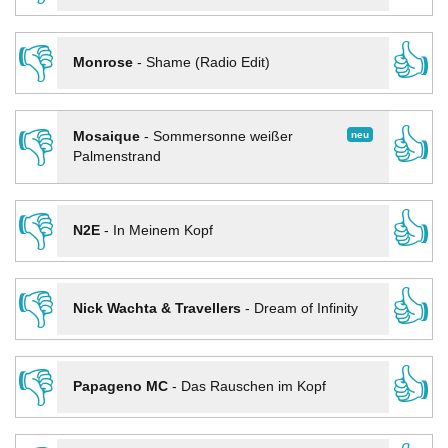
👎
👍
Monrose
-
Shame (Radio Edit)
👎
👍
neu
Mosaique
-
Sommersonne weißer
Palmenstrand
👎
👍
N2E
-
In Meinem Kopf
👎
👍
Nick Wachta & Travellers
-
Dream of Infinity
👎
👍
Papageno MC
-
Das Rauschen im Kopf