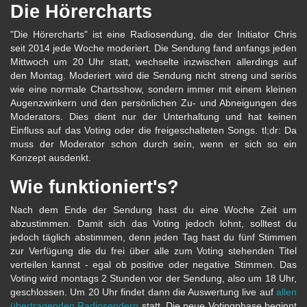
Die Hörercharts
"Die Hörercharts" ist eine Radiosendung, die der Initiator Chris
seit 2014 jede Woche moderiert. Die Sendung fand anfangs jeden
Mittwoch um 20 Uhr statt, wechselte inzwischen allerdings auf
den Montag. Moderiert wird die Sendung nicht streng und seriös
wie eine normale Chartsshow, sondern immer mit einem kleinen
Augenzwinkern und den persönlichen Zu- und Abneigungen des
Moderators. Dies dient nur der Unterhaltung und hat keinen
Einfluss auf das Voting oder die freigeschalteten Songs. tl;dr: Da
muss der Moderator schon durch sein, wenn er sich so ein
Konzept ausdenkt.
Wie funktioniert's?
Nach dem Ende der Sendung hast du eine Woche Zeit um
abzustimmen. Damit sich das Voting jedoch lohnt, solltest du
jedoch täglich abstimmen, denn jeden Tag hast du fünf Stimmen
zur Verfügung die du frei über alle zum Voting stehenden Titel
verteilen kannst - egal ob positive oder negative Stimmen. Das
Voting wird montags 2 Stunden vor der Sendung, also um 18 Uhr,
geschlossen. Um 20 Uhr findet dann die Auswertung live auf
allen
übertragenden Radiosendern
statt. Die neue Votingphase beginnt