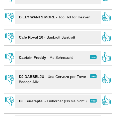
👎
👍
BILLY WANTS MORE
-
Too Hot for Heaven
👎
👍
Cafe Royal 10
-
Bankrott Bankrott
👎
👍
neu
Captain Freddy
-
Ms Sehnsucht
👎
👍
neu
DJ DABBELJU
-
Una Cerveza por Favor -
Bodega-Mix
👎
👍
neu
DJ Feuerapfel
-
Einhörner (Iss sie nicht!)