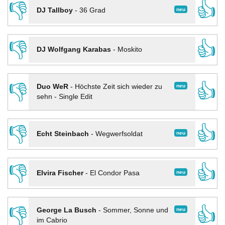
👎
👍
neu
DJ Tallboy
-
36 Grad
👎
👍
DJ Wolfgang Karabas
-
Moskito
👎
👍
neu
Duo WeR
-
Höchste Zeit sich wieder zu
sehn - Single Edit
👎
👍
neu
Echt Steinbach
-
Wegwerfsoldat
👎
👍
neu
Elvira Fischer
-
El Condor Pasa
👎
👍
neu
George La Busch
-
Sommer, Sonne und
im Cabrio