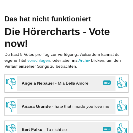
Das hat nicht funktioniert
Die Hörercharts - Vote
now!
Du hast 5 Votes pro Tag zur verfügung.. Außerdem kannst du
eigene Titel
vorschlagen
, oder aber ins
Archiv
blicken, um den
Verlauf einzelner Songs zu betrachten.
👎
👍
neu
Angela Nebauer
-
Mia Bella Amore
👎
👍
Ariana Grande
-
hate that i made you love me
👎
👍
neu
Bert Falko
-
Tu nicht so