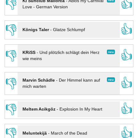
👎
👍
neu
KI Sunclub Mallorca
-
Adios my Carnival
Love - German Version
👎
👍
Königs Taler
-
Glatze Schlumpf
👎
👍
neu
KRiSS
-
Und plötzlich schlägt dein Herz
wie meins
👎
👍
neu
Marvin Schädle
-
Der Himmel kann auf
mich warten
👎
👍
Meltem Acikgöz
-
Explosion In My Heart
👎
👍
Meluntekijä
-
March of the Dead