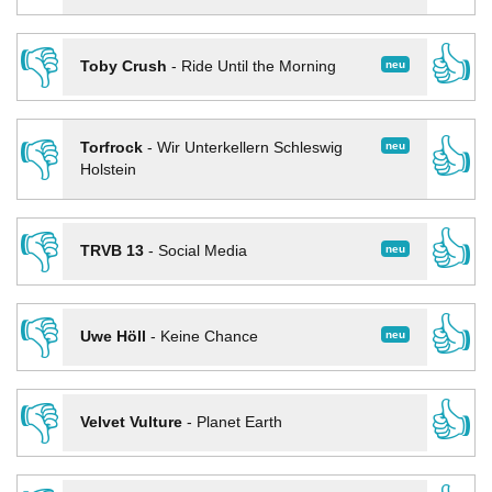
👎
👍
neu
Toby Crush
-
Ride Until the Morning
👎
👍
neu
Torfrock
-
Wir Unterkellern Schleswig
Holstein
👎
👍
neu
TRVB 13
-
Social Media
👎
👍
neu
Uwe Höll
-
Keine Chance
👎
👍
Velvet Vulture
-
Planet Earth