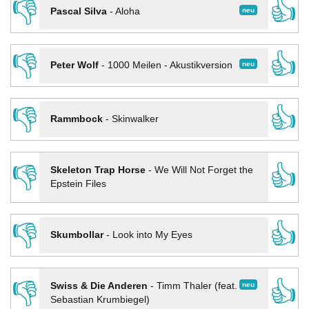
👎
👍
neu
Pascal Silva
-
Aloha
👎
👍
neu
Peter Wolf
-
1000 Meilen - Akustikversion
👎
👍
Rammbock
-
Skinwalker
👎
👍
Skeleton Trap Horse
-
We Will Not Forget the
Epstein Files
👎
👍
Skumbollar
-
Look into My Eyes
👎
👍
neu
Swiss & Die Anderen
-
Timm Thaler (feat.
Sebastian Krumbiegel)