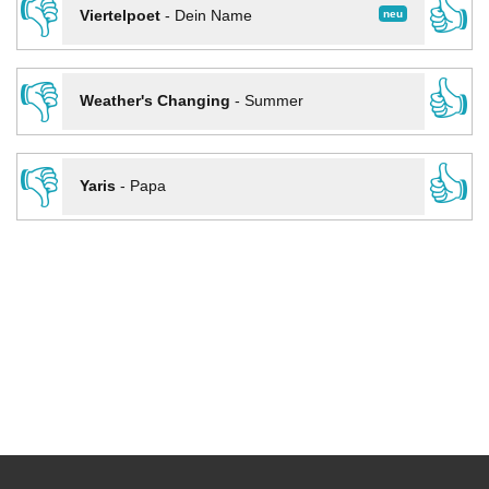
👎
👍
neu
Viertelpoet
-
Dein Name
👎
👍
Weather's Changing
-
Summer
👎
👍
Yaris
-
Papa