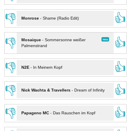
👎
👍
Monrose
-
Shame (Radio Edit)
👎
👍
neu
Mosaique
-
Sommersonne weißer
Palmenstrand
👎
👍
N2E
-
In Meinem Kopf
👎
👍
Nick Wachta & Travellers
-
Dream of Infinity
👎
👍
Papageno MC
-
Das Rauschen im Kopf