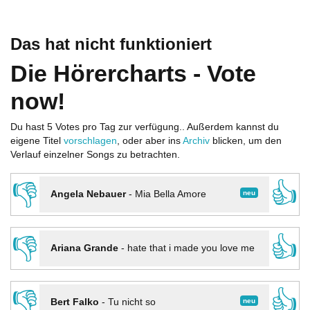
Das hat nicht funktioniert
Die Hörercharts - Vote
now!
Du hast 5 Votes pro Tag zur verfügung.. Außerdem kannst du
eigene Titel
vorschlagen
, oder aber ins
Archiv
blicken, um den
Verlauf einzelner Songs zu betrachten.
👎
👍
neu
Angela Nebauer
-
Mia Bella Amore
👎
👍
Ariana Grande
-
hate that i made you love me
👎
👍
neu
Bert Falko
-
Tu nicht so