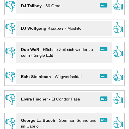
👎
👍
neu
DJ Tallboy
-
36 Grad
👎
👍
DJ Wolfgang Karabas
-
Moskito
👎
👍
neu
Duo WeR
-
Höchste Zeit sich wieder zu
sehn - Single Edit
👎
👍
neu
Echt Steinbach
-
Wegwerfsoldat
👎
👍
neu
Elvira Fischer
-
El Condor Pasa
👎
👍
neu
George La Busch
-
Sommer, Sonne und
im Cabrio