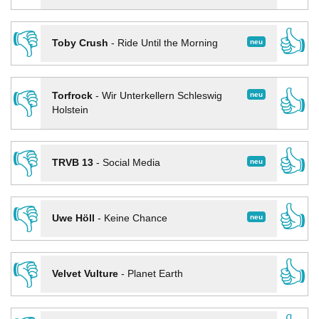
👎
👍
neu
Toby Crush
-
Ride Until the Morning
👎
👍
neu
Torfrock
-
Wir Unterkellern Schleswig
Holstein
👎
👍
neu
TRVB 13
-
Social Media
👎
👍
neu
Uwe Höll
-
Keine Chance
👎
👍
Velvet Vulture
-
Planet Earth