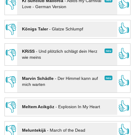
👎
👍
neu
KI Sunclub Mallorca
-
Adios my Carnival
Love - German Version
👎
👍
Königs Taler
-
Glatze Schlumpf
👎
👍
neu
KRiSS
-
Und plötzlich schlägt dein Herz
wie meins
👎
👍
neu
Marvin Schädle
-
Der Himmel kann auf
mich warten
👎
👍
Meltem Acikgöz
-
Explosion In My Heart
👎
👍
Meluntekijä
-
March of the Dead