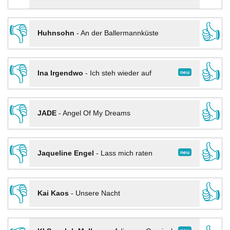
👎
👍
Huhnsohn
-
An der Ballermannküste
👎
👍
neu
Ina Irgendwo
-
Ich steh wieder auf
👎
👍
JADE
-
Angel Of My Dreams
👎
👍
neu
Jaqueline Engel
-
Lass mich raten
👎
👍
Kai Kaos
-
Unsere Nacht