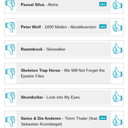
👎
👍
neu
Pascal Silva
-
Aloha
👎
👍
neu
Peter Wolf
-
1000 Meilen - Akustikversion
👎
👍
Rammbock
-
Skinwalker
👎
👍
Skeleton Trap Horse
-
We Will Not Forget the
Epstein Files
👎
👍
Skumbollar
-
Look into My Eyes
👎
👍
neu
Swiss & Die Anderen
-
Timm Thaler (feat.
Sebastian Krumbiegel)