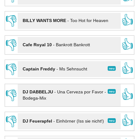
👎
👍
BILLY WANTS MORE
-
Too Hot for Heaven
👎
👍
Cafe Royal 10
-
Bankrott Bankrott
👎
👍
neu
Captain Freddy
-
Ms Sehnsucht
👎
👍
neu
DJ DABBELJU
-
Una Cerveza por Favor -
Bodega-Mix
👎
👍
neu
DJ Feuerapfel
-
Einhörner (Iss sie nicht!)