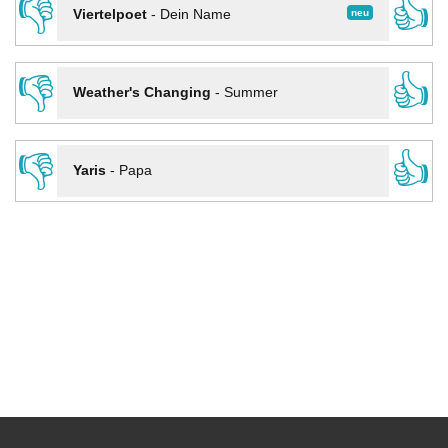
👎
👍
neu
Viertelpoet
-
Dein Name
👎
👍
Weather's Changing
-
Summer
👎
👍
Yaris
-
Papa