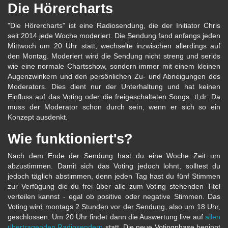
Die Hörercharts
"Die Hörercharts" ist eine Radiosendung, die der Initiator Chris
seit 2014 jede Woche moderiert. Die Sendung fand anfangs jeden
Mittwoch um 20 Uhr statt, wechselte inzwischen allerdings auf
den Montag. Moderiert wird die Sendung nicht streng und seriös
wie eine normale Chartsshow, sondern immer mit einem kleinen
Augenzwinkern und den persönlichen Zu- und Abneigungen des
Moderators. Dies dient nur der Unterhaltung und hat keinen
Einfluss auf das Voting oder die freigeschalteten Songs. tl;dr: Da
muss der Moderator schon durch sein, wenn er sich so ein
Konzept ausdenkt.
Wie funktioniert's?
Nach dem Ende der Sendung hast du eine Woche Zeit um
abzustimmen. Damit sich das Voting jedoch lohnt, solltest du
jedoch täglich abstimmen, denn jeden Tag hast du fünf Stimmen
zur Verfügung die du frei über alle zum Voting stehenden Titel
verteilen kannst - egal ob positive oder negative Stimmen. Das
Voting wird montags 2 Stunden vor der Sendung, also um 18 Uhr,
geschlossen. Um 20 Uhr findet dann die Auswertung live auf
allen
übertragenden Radiosendern
statt. Die neue Votingphase beginnt