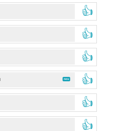
👍
👍
👍
👍
neu
d
👍
👍