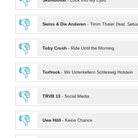
👎
Skumbollar
-
Look into My Eyes
👎
Swiss & Die Anderen
-
Timm Thaler (feat. Seba
👎
Toby Crush
-
Ride Until the Morning
👎
Torfrock
-
Wir Unterkellern Schleswig Holstein
👎
TRVB 13
-
Social Media
👎
Uwe Höll
-
Keine Chance