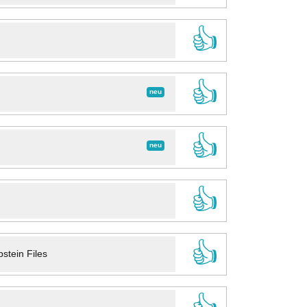
👍
👍
neu
👍
neu
👍
👍
stein Files