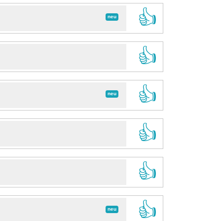
👍
neu
👍
👍
neu
👍
👍
👍
neu