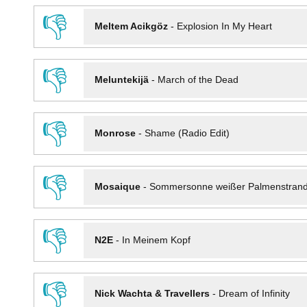
👎
Meltem Acikgöz
-
Explosion In My Heart
👎
Meluntekijä
-
March of the Dead
👎
Monrose
-
Shame (Radio Edit)
👎
Mosaique
-
Sommersonne weißer Palmenstran
👎
N2E
-
In Meinem Kopf
👎
Nick Wachta & Travellers
-
Dream of Infinity