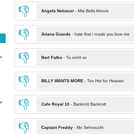
👎
Angela Nebauer
-
Mia Bella Amore
👎
Ariana Grande
-
hate that i made you love me
👎
v
Bert Falko
-
Tu nicht so
👎
BILLY WANTS MORE
-
Too Hot for Heaven
👎
hr
Cafe Royal 10
-
Bankrott Bankrott
👎
Captain Freddy
-
Ms Sehnsucht