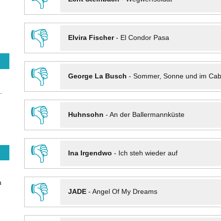
👎
Elvira Fischer
-
El Condor Pasa
👎
George La Busch
-
Sommer, Sonne und im Cab
.
👎
Huhnsohn
-
An der Ballermannküste
👎
Ina Irgendwo
-
Ich steh wieder auf
n
👎
JADE
-
Angel Of My Dreams