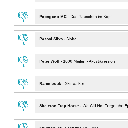
👎
Papageno MC
-
Das Rauschen im Kopf
👎
Pascal Silva
-
Aloha
👎
Peter Wolf
-
1000 Meilen - Akustikversion
👎
Rammbock
-
Skinwalker
👎
Skeleton Trap Horse
-
We Will Not Forget the Ep