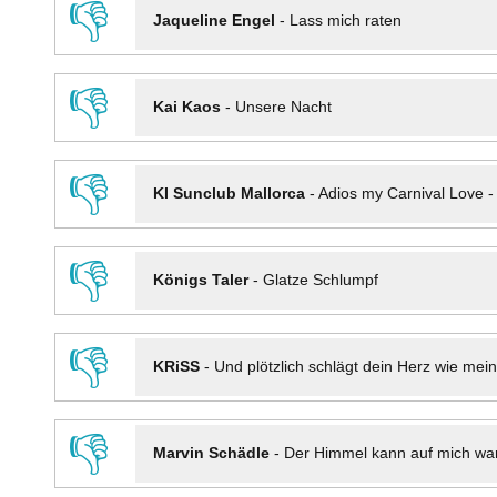
👎
Jaqueline Engel
-
Lass mich raten
👎
Kai Kaos
-
Unsere Nacht
👎
KI Sunclub Mallorca
-
Adios my Carnival Love 
👎
Königs Taler
-
Glatze Schlumpf
👎
KRiSS
-
Und plötzlich schlägt dein Herz wie mei
👎
Marvin Schädle
-
Der Himmel kann auf mich wa