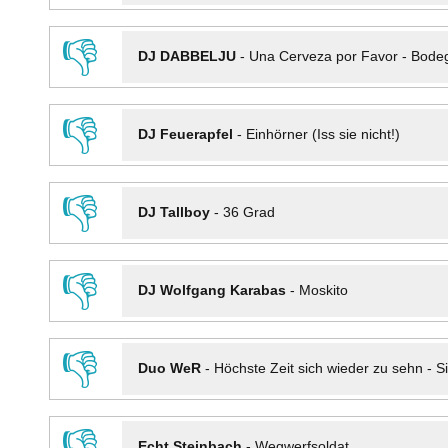
👎
DJ DABBELJU
-
Una Cerveza por Favor - Bode
👎
DJ Feuerapfel
-
Einhörner (Iss sie nicht!)
👎
DJ Tallboy
-
36 Grad
👎
DJ Wolfgang Karabas
-
Moskito
👎
Duo WeR
-
Höchste Zeit sich wieder zu sehn - Si
👎
Echt Steinbach
-
Wegwerfsoldat