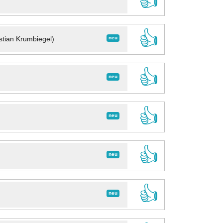
👍
👍
neu
stian Krumbiegel)
👍
neu
👍
neu
👍
neu
👍
neu