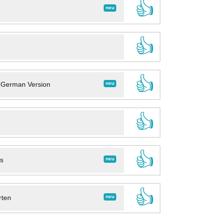
👍
neu
👍
👍
neu
- German Version
👍
👍
neu
ns
👍
neu
rten