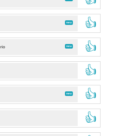
👍
neu
👍
neu
rio
👍
👍
neu
👍