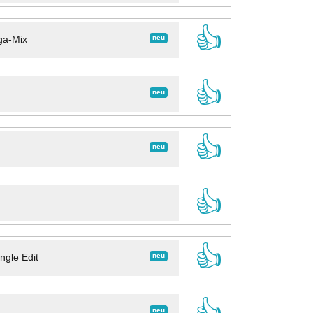
👍
neu
ga-Mix
👍
neu
👍
neu
👍
👍
neu
ngle Edit
👍
neu