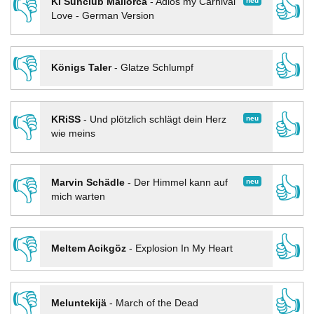
👎
👍
neu
KI Sunclub Mallorca
-
Adios my Carnival
Love - German Version
👎
👍
Königs Taler
-
Glatze Schlumpf
👎
👍
neu
KRiSS
-
Und plötzlich schlägt dein Herz
wie meins
👎
👍
neu
Marvin Schädle
-
Der Himmel kann auf
mich warten
👎
👍
Meltem Acikgöz
-
Explosion In My Heart
👎
👍
Meluntekijä
-
March of the Dead