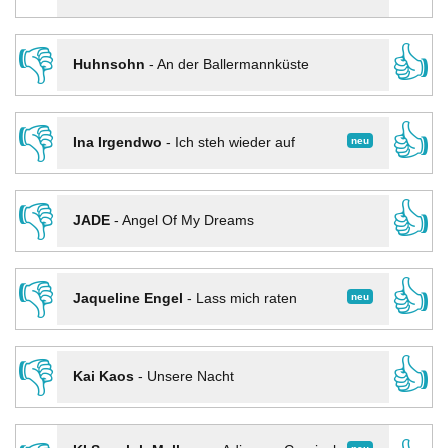
👎
👍
Huhnsohn
-
An der Ballermannküste
👎
👍
neu
Ina Irgendwo
-
Ich steh wieder auf
👎
👍
JADE
-
Angel Of My Dreams
👎
👍
neu
Jaqueline Engel
-
Lass mich raten
👎
👍
Kai Kaos
-
Unsere Nacht