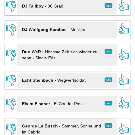
👎
👍
neu
DJ Tallboy
-
36 Grad
👎
👍
DJ Wolfgang Karabas
-
Moskito
👎
👍
neu
Duo WeR
-
Höchste Zeit sich wieder zu
sehn - Single Edit
👎
👍
neu
Echt Steinbach
-
Wegwerfsoldat
👎
👍
neu
Elvira Fischer
-
El Condor Pasa
👎
👍
neu
George La Busch
-
Sommer, Sonne und
im Cabrio