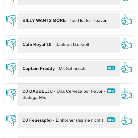
👎
👍
BILLY WANTS MORE
-
Too Hot for Heaven
👎
👍
Cafe Royal 10
-
Bankrott Bankrott
👎
👍
neu
Captain Freddy
-
Ms Sehnsucht
👎
👍
neu
DJ DABBELJU
-
Una Cerveza por Favor -
Bodega-Mix
👎
👍
neu
DJ Feuerapfel
-
Einhörner (Iss sie nicht!)