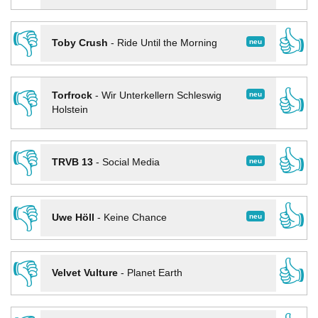
👎
👍
neu
Toby Crush
-
Ride Until the Morning
👎
👍
neu
Torfrock
-
Wir Unterkellern Schleswig
Holstein
👎
👍
neu
TRVB 13
-
Social Media
👎
👍
neu
Uwe Höll
-
Keine Chance
👎
👍
Velvet Vulture
-
Planet Earth