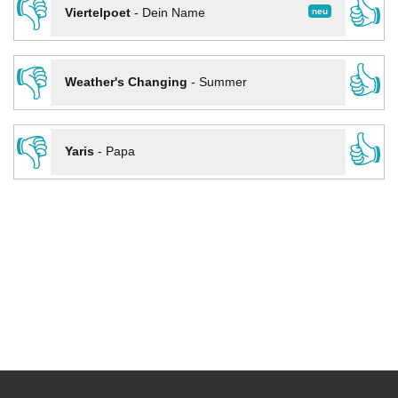
👎
👍
neu
Viertelpoet
-
Dein Name
👎
👍
Weather's Changing
-
Summer
👎
👍
Yaris
-
Papa