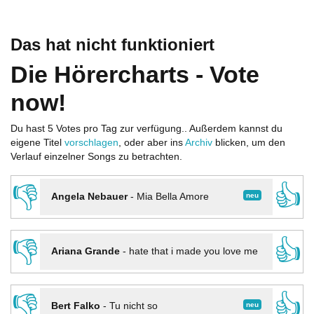
Das hat nicht funktioniert
Die Hörercharts - Vote
now!
Du hast 5 Votes pro Tag zur verfügung.. Außerdem kannst du
eigene Titel
vorschlagen
, oder aber ins
Archiv
blicken, um den
Verlauf einzelner Songs zu betrachten.
👎
👍
neu
Angela Nebauer
-
Mia Bella Amore
👎
👍
Ariana Grande
-
hate that i made you love me
👎
👍
neu
Bert Falko
-
Tu nicht so