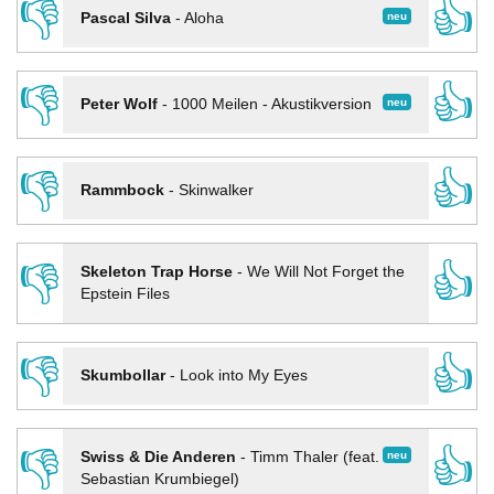
👎
👍
neu
Pascal Silva
-
Aloha
👎
👍
neu
Peter Wolf
-
1000 Meilen - Akustikversion
👎
👍
Rammbock
-
Skinwalker
👎
👍
Skeleton Trap Horse
-
We Will Not Forget the
Epstein Files
👎
👍
Skumbollar
-
Look into My Eyes
👎
👍
neu
Swiss & Die Anderen
-
Timm Thaler (feat.
Sebastian Krumbiegel)