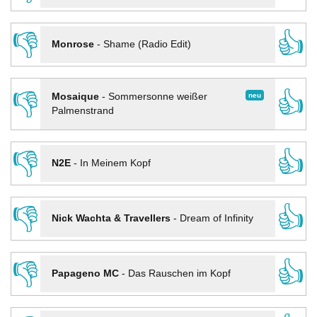
👎
👍
Monrose
-
Shame (Radio Edit)
👎
👍
neu
Mosaique
-
Sommersonne weißer
Palmenstrand
👎
👍
N2E
-
In Meinem Kopf
👎
👍
Nick Wachta & Travellers
-
Dream of Infinity
👎
👍
Papageno MC
-
Das Rauschen im Kopf