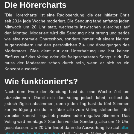
Die Hörercharts
"Die Hörercharts" ist eine Radiosendung, die der Initiator Chris
seit 2014 jede Woche moderiert. Die Sendung fand anfangs jeden
Mittwoch um 20 Uhr statt, wechselte inzwischen allerdings auf
den Montag. Moderiert wird die Sendung nicht streng und seriös
wie eine normale Chartsshow, sondern immer mit einem kleinen
Augenzwinkern und den persönlichen Zu- und Abneigungen des
Moderators. Dies dient nur der Unterhaltung und hat keinen
Einfluss auf das Voting oder die freigeschalteten Songs. tl;dr: Da
muss der Moderator schon durch sein, wenn er sich so ein
Konzept ausdenkt.
Wie funktioniert's?
Nach dem Ende der Sendung hast du eine Woche Zeit um
abzustimmen. Damit sich das Voting jedoch lohnt, solltest du
jedoch täglich abstimmen, denn jeden Tag hast du fünf Stimmen
zur Verfügung die du frei über alle zum Voting stehenden Titel
verteilen kannst - egal ob positive oder negative Stimmen. Das
Voting wird montags 2 Stunden vor der Sendung, also um 18 Uhr,
geschlossen. Um 20 Uhr findet dann die Auswertung live auf
allen
übertragenden Radiosendern
statt. Die neue Votingphase beginnt