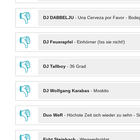
👎
DJ DABBELJU
-
Una Cerveza por Favor - Bode
👎
DJ Feuerapfel
-
Einhörner (Iss sie nicht!)
👎
DJ Tallboy
-
36 Grad
👎
DJ Wolfgang Karabas
-
Moskito
👎
Duo WeR
-
Höchste Zeit sich wieder zu sehn - Si
👎
Echt Steinbach
-
Wegwerfsoldat