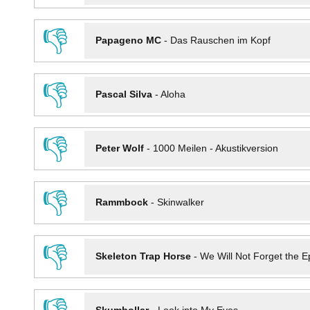
👎
Papageno MC
-
Das Rauschen im Kopf
👎
Pascal Silva
-
Aloha
👎
Peter Wolf
-
1000 Meilen - Akustikversion
👎
Rammbock
-
Skinwalker
👎
Skeleton Trap Horse
-
We Will Not Forget the Ep