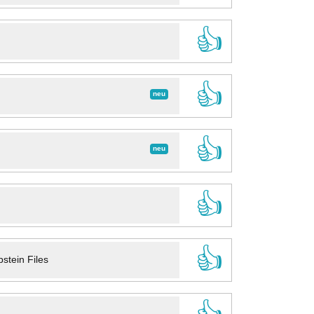
👍
👍
neu
👍
neu
👍
👍
stein Files