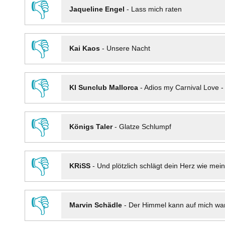
👎
Jaqueline Engel
-
Lass mich raten
👎
Kai Kaos
-
Unsere Nacht
👎
KI Sunclub Mallorca
-
Adios my Carnival Love 
👎
Königs Taler
-
Glatze Schlumpf
👎
KRiSS
-
Und plötzlich schlägt dein Herz wie mei
👎
Marvin Schädle
-
Der Himmel kann auf mich wa