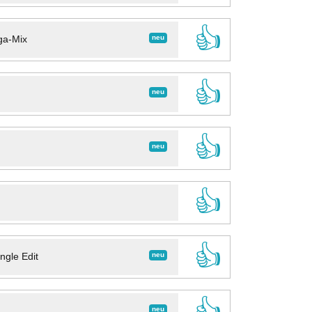
👍
neu
ga-Mix
👍
neu
👍
neu
👍
👍
neu
ngle Edit
👍
neu