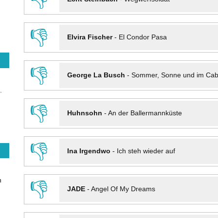
👎
Elvira Fischer
-
El Condor Pasa
👎
George La Busch
-
Sommer, Sonne und im Cab
.
👎
Huhnsohn
-
An der Ballermannküste
👎
Ina Irgendwo
-
Ich steh wieder auf
n
👎
JADE
-
Angel Of My Dreams