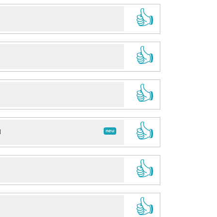
👍
👍
👍
👍
neu
d
👍
👍