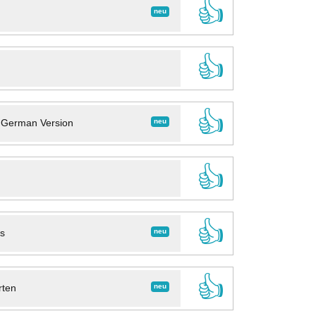
👍
neu
👍
👍
neu
- German Version
👍
👍
neu
ns
👍
neu
rten