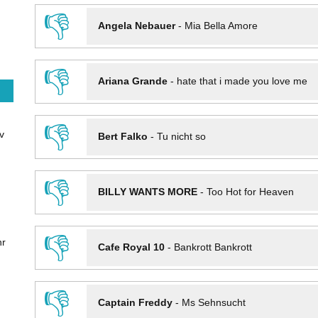
👎
Angela Nebauer
-
Mia Bella Amore
👎
Ariana Grande
-
hate that i made you love me
👎
v
Bert Falko
-
Tu nicht so
👎
BILLY WANTS MORE
-
Too Hot for Heaven
👎
hr
Cafe Royal 10
-
Bankrott Bankrott
👎
Captain Freddy
-
Ms Sehnsucht