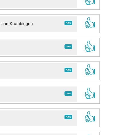
👍
👍
neu
stian Krumbiegel)
👍
neu
👍
neu
👍
neu
👍
neu