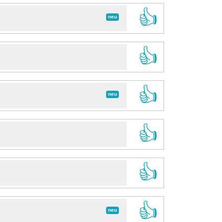
👍
neu
👍
👍
neu
👍
👍
👍
neu