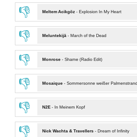
👎
Meltem Acikgöz
-
Explosion In My Heart
👎
Meluntekijä
-
March of the Dead
👎
Monrose
-
Shame (Radio Edit)
👎
Mosaique
-
Sommersonne weißer Palmenstran
👎
N2E
-
In Meinem Kopf
👎
Nick Wachta & Travellers
-
Dream of Infinity