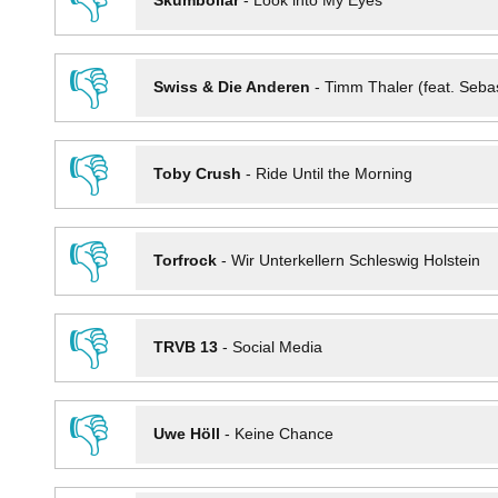
👎
Skumbollar
-
Look into My Eyes
👎
Swiss & Die Anderen
-
Timm Thaler (feat. Seba
👎
Toby Crush
-
Ride Until the Morning
👎
Torfrock
-
Wir Unterkellern Schleswig Holstein
👎
TRVB 13
-
Social Media
👎
Uwe Höll
-
Keine Chance