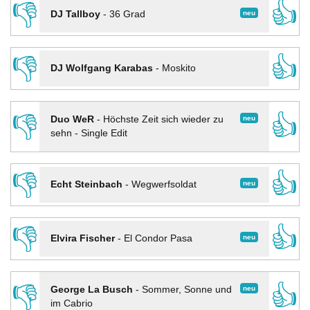
👎
👍
neu
DJ Tallboy
-
36 Grad
👎
👍
DJ Wolfgang Karabas
-
Moskito
👎
👍
neu
Duo WeR
-
Höchste Zeit sich wieder zu
sehn - Single Edit
👎
👍
neu
Echt Steinbach
-
Wegwerfsoldat
👎
👍
neu
Elvira Fischer
-
El Condor Pasa
👎
👍
neu
George La Busch
-
Sommer, Sonne und
im Cabrio