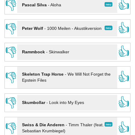
👎
👍
neu
Pascal Silva
-
Aloha
👎
👍
neu
Peter Wolf
-
1000 Meilen - Akustikversion
👎
👍
Rammbock
-
Skinwalker
👎
👍
Skeleton Trap Horse
-
We Will Not Forget the
Epstein Files
👎
👍
Skumbollar
-
Look into My Eyes
👎
👍
neu
Swiss & Die Anderen
-
Timm Thaler (feat.
Sebastian Krumbiegel)