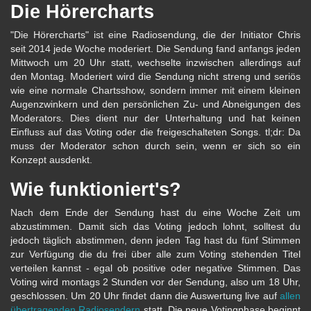
Die Hörercharts
"Die Hörercharts" ist eine Radiosendung, die der Initiator Chris
seit 2014 jede Woche moderiert. Die Sendung fand anfangs jeden
Mittwoch um 20 Uhr statt, wechselte inzwischen allerdings auf
den Montag. Moderiert wird die Sendung nicht streng und seriös
wie eine normale Chartsshow, sondern immer mit einem kleinen
Augenzwinkern und den persönlichen Zu- und Abneigungen des
Moderators. Dies dient nur der Unterhaltung und hat keinen
Einfluss auf das Voting oder die freigeschalteten Songs. tl;dr: Da
muss der Moderator schon durch sein, wenn er sich so ein
Konzept ausdenkt.
Wie funktioniert's?
Nach dem Ende der Sendung hast du eine Woche Zeit um
abzustimmen. Damit sich das Voting jedoch lohnt, solltest du
jedoch täglich abstimmen, denn jeden Tag hast du fünf Stimmen
zur Verfügung die du frei über alle zum Voting stehenden Titel
verteilen kannst - egal ob positive oder negative Stimmen. Das
Voting wird montags 2 Stunden vor der Sendung, also um 18 Uhr,
geschlossen. Um 20 Uhr findet dann die Auswertung live auf
allen
übertragenden Radiosendern
statt. Die neue Votingphase beginnt