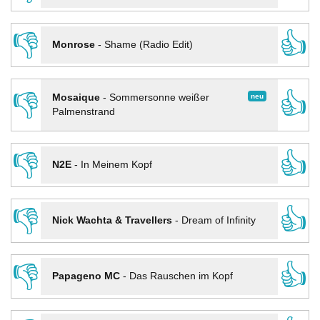
👎
👍
Monrose
-
Shame (Radio Edit)
👎
👍
neu
Mosaique
-
Sommersonne weißer
Palmenstrand
👎
👍
N2E
-
In Meinem Kopf
👎
👍
Nick Wachta & Travellers
-
Dream of Infinity
👎
👍
Papageno MC
-
Das Rauschen im Kopf