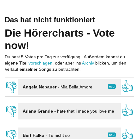
Das hat nicht funktioniert
Die Hörercharts - Vote
now!
Du hast 5 Votes pro Tag zur verfügung.. Außerdem kannst du
eigene Titel
vorschlagen
, oder aber ins
Archiv
blicken, um den
Verlauf einzelner Songs zu betrachten.
👎
👍
neu
Angela Nebauer
-
Mia Bella Amore
👎
👍
Ariana Grande
-
hate that i made you love me
👎
👍
neu
Bert Falko
-
Tu nicht so