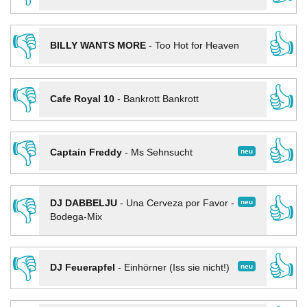
👎
👍
BILLY WANTS MORE
-
Too Hot for Heaven
👎
👍
Cafe Royal 10
-
Bankrott Bankrott
👎
👍
neu
Captain Freddy
-
Ms Sehnsucht
👎
👍
neu
DJ DABBELJU
-
Una Cerveza por Favor -
Bodega-Mix
👎
👍
neu
DJ Feuerapfel
-
Einhörner (Iss sie nicht!)