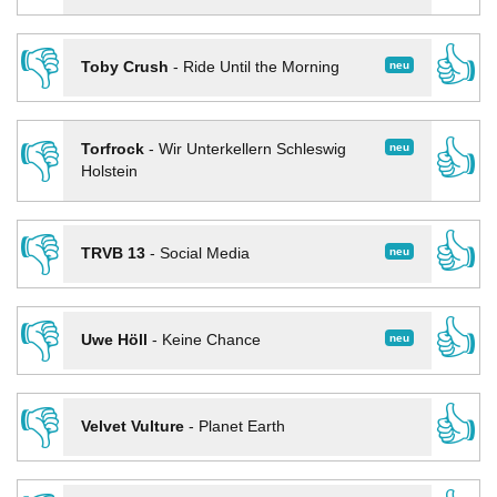
👎
👍
neu
Toby Crush
-
Ride Until the Morning
👎
👍
neu
Torfrock
-
Wir Unterkellern Schleswig
Holstein
👎
👍
neu
TRVB 13
-
Social Media
👎
👍
neu
Uwe Höll
-
Keine Chance
👎
👍
Velvet Vulture
-
Planet Earth