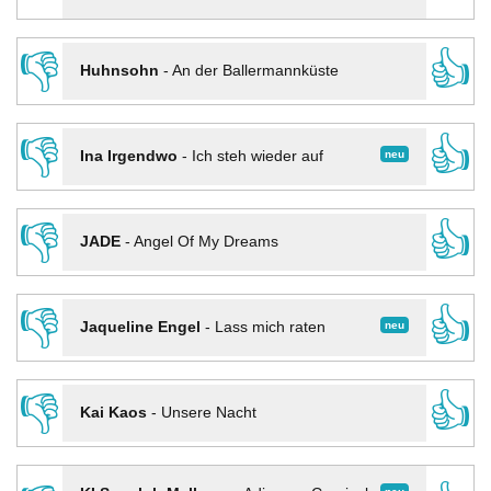
👎
👍
Huhnsohn
-
An der Ballermannküste
👎
👍
neu
Ina Irgendwo
-
Ich steh wieder auf
👎
👍
JADE
-
Angel Of My Dreams
👎
👍
neu
Jaqueline Engel
-
Lass mich raten
👎
👍
Kai Kaos
-
Unsere Nacht