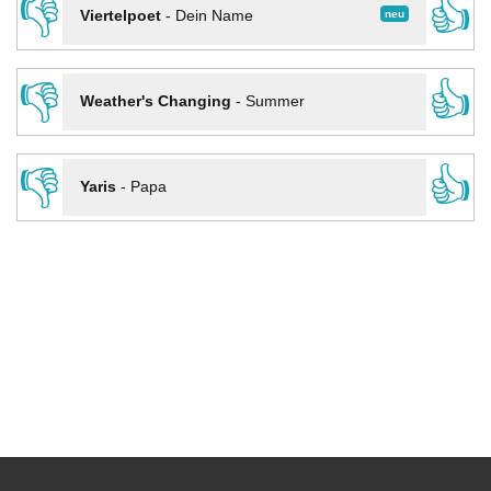
👎
👍
neu
Viertelpoet
-
Dein Name
👎
👍
Weather's Changing
-
Summer
👎
👍
Yaris
-
Papa