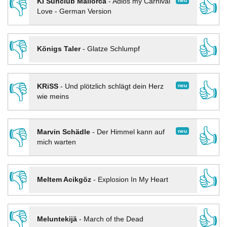
👎
👍
neu
KI Sunclub Mallorca
-
Adios my Carnival
Love - German Version
👎
👍
Königs Taler
-
Glatze Schlumpf
👎
👍
neu
KRiSS
-
Und plötzlich schlägt dein Herz
wie meins
👎
👍
neu
Marvin Schädle
-
Der Himmel kann auf
mich warten
👎
👍
Meltem Acikgöz
-
Explosion In My Heart
👎
👍
Meluntekijä
-
March of the Dead