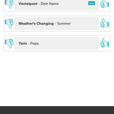
👎
👍
neu
Viertelpoet
-
Dein Name
👎
👍
Weather's Changing
-
Summer
👎
👍
Yaris
-
Papa