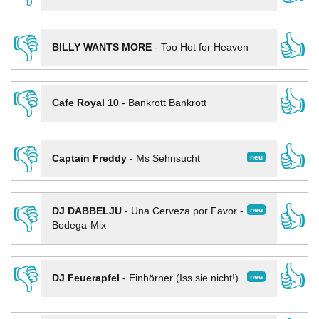
👎
👍
BILLY WANTS MORE
-
Too Hot for Heaven
👎
👍
Cafe Royal 10
-
Bankrott Bankrott
👎
👍
neu
Captain Freddy
-
Ms Sehnsucht
👎
👍
neu
DJ DABBELJU
-
Una Cerveza por Favor -
Bodega-Mix
👎
👍
neu
DJ Feuerapfel
-
Einhörner (Iss sie nicht!)