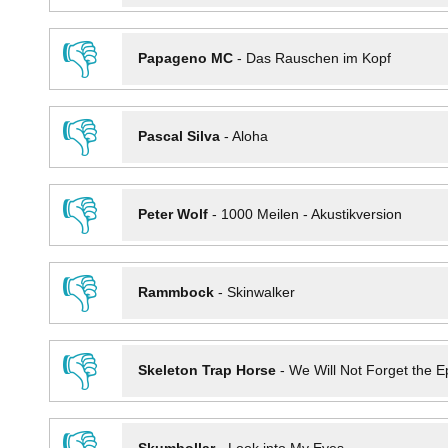
👎
Papageno MC
-
Das Rauschen im Kopf
👎
Pascal Silva
-
Aloha
👎
Peter Wolf
-
1000 Meilen - Akustikversion
👎
Rammbock
-
Skinwalker
👎
Skeleton Trap Horse
-
We Will Not Forget the Ep