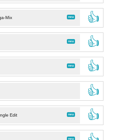
👍
neu
ga-Mix
👍
neu
👍
neu
👍
👍
neu
ngle Edit
👍
neu