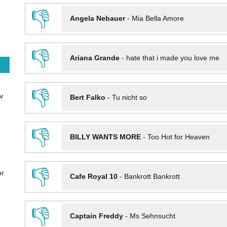
👎
Angela Nebauer
-
Mia Bella Amore
👎
Ariana Grande
-
hate that i made you love me
👎
v
Bert Falko
-
Tu nicht so
👎
BILLY WANTS MORE
-
Too Hot for Heaven
👎
hr
Cafe Royal 10
-
Bankrott Bankrott
👎
Captain Freddy
-
Ms Sehnsucht