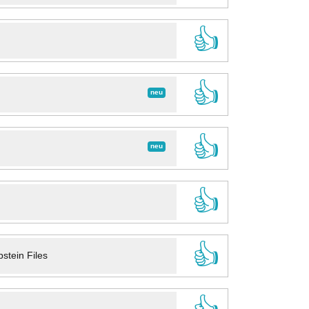
👍
👍
neu
👍
neu
👍
👍
stein Files