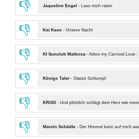
👎
Jaqueline Engel
-
Lass mich raten
👎
Kai Kaos
-
Unsere Nacht
👎
KI Sunclub Mallorca
-
Adios my Carnival Love 
👎
Königs Taler
-
Glatze Schlumpf
👎
KRiSS
-
Und plötzlich schlägt dein Herz wie mei
👎
Marvin Schädle
-
Der Himmel kann auf mich wa