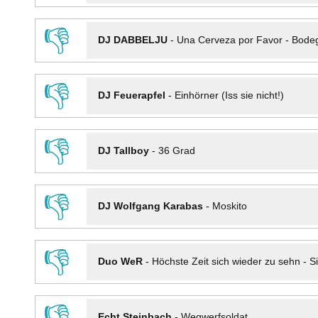
👎
DJ DABBELJU
-
Una Cerveza por Favor - Bode
👎
DJ Feuerapfel
-
Einhörner (Iss sie nicht!)
👎
DJ Tallboy
-
36 Grad
👎
DJ Wolfgang Karabas
-
Moskito
👎
Duo WeR
-
Höchste Zeit sich wieder zu sehn - Si
👎
Echt Steinbach
-
Wegwerfsoldat