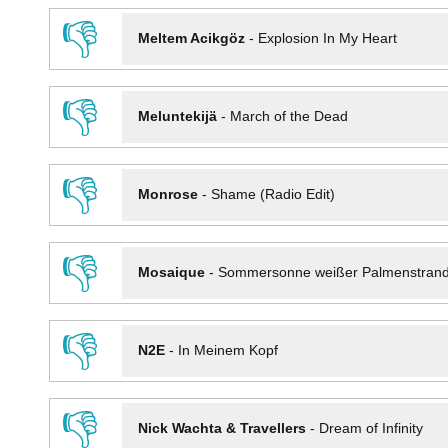
👎
Meltem Acikgöz
-
Explosion In My Heart
👎
Meluntekijä
-
March of the Dead
👎
Monrose
-
Shame (Radio Edit)
👎
Mosaique
-
Sommersonne weißer Palmenstran
👎
N2E
-
In Meinem Kopf
👎
Nick Wachta & Travellers
-
Dream of Infinity