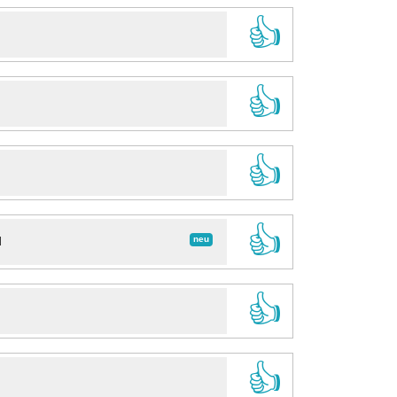
👍
👍
👍
👍
neu
d
👍
👍