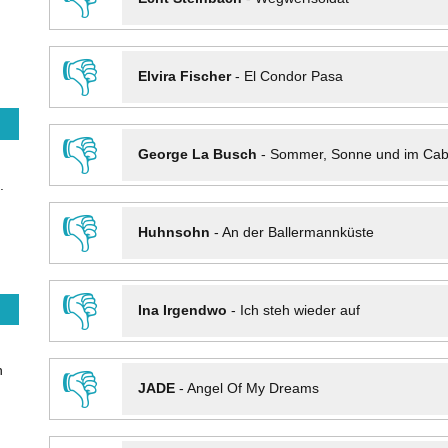
👎
Elvira Fischer
-
El Condor Pasa
👎
George La Busch
-
Sommer, Sonne und im Cab
.
👎
Huhnsohn
-
An der Ballermannküste
👎
Ina Irgendwo
-
Ich steh wieder auf
n
👎
JADE
-
Angel Of My Dreams