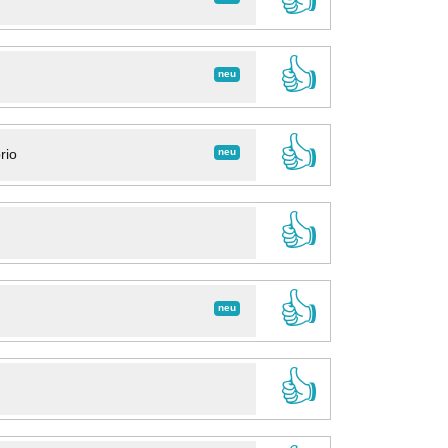
👍
neu
👍
neu
rio
👍
👍
neu
👍