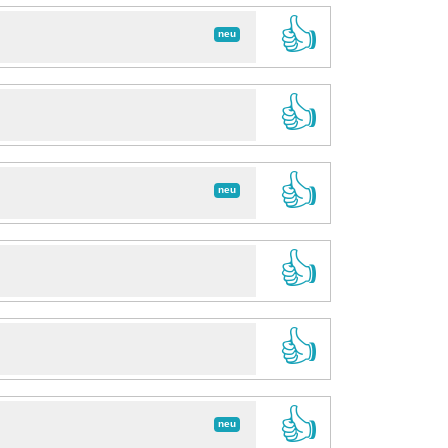
👍
neu
👍
👍
neu
👍
👍
👍
neu