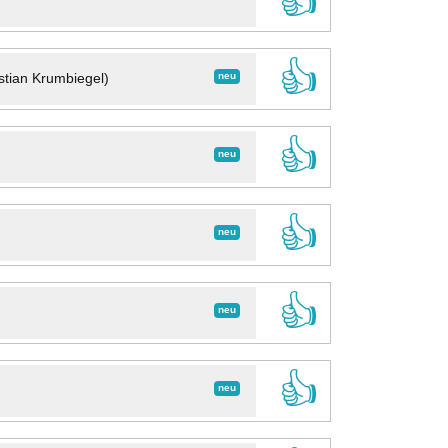
👍
👍
neu
stian Krumbiegel)
👍
neu
👍
neu
👍
neu
👍
neu