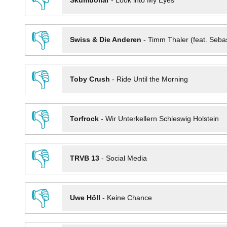
👎
Skumbollar
-
Look into My Eyes
👎
Swiss & Die Anderen
-
Timm Thaler (feat. Seba
👎
Toby Crush
-
Ride Until the Morning
👎
Torfrock
-
Wir Unterkellern Schleswig Holstein
👎
TRVB 13
-
Social Media
👎
Uwe Höll
-
Keine Chance