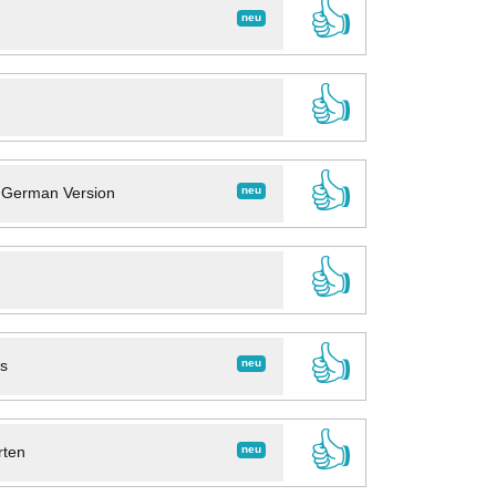
👍
neu
👍
👍
neu
- German Version
👍
👍
neu
ns
👍
neu
rten