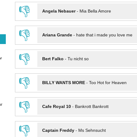
👎
Angela Nebauer
-
Mia Bella Amore
👎
Ariana Grande
-
hate that i made you love me
👎
v
Bert Falko
-
Tu nicht so
👎
BILLY WANTS MORE
-
Too Hot for Heaven
👎
hr
Cafe Royal 10
-
Bankrott Bankrott
👎
Captain Freddy
-
Ms Sehnsucht