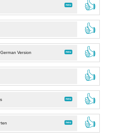
👍
neu
👍
👍
neu
- German Version
👍
👍
neu
ns
👍
neu
rten