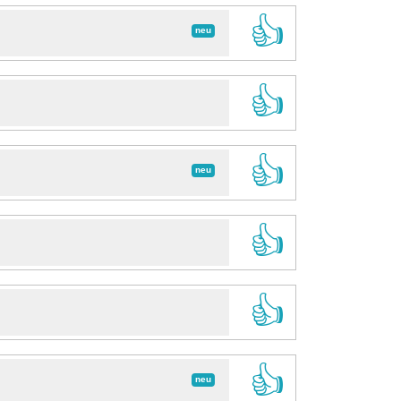
👍
neu
👍
👍
neu
👍
👍
👍
neu