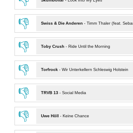
👎
Skumbollar
-
Look into My Eyes
👎
Swiss & Die Anderen
-
Timm Thaler (feat. Seba
👎
Toby Crush
-
Ride Until the Morning
👎
Torfrock
-
Wir Unterkellern Schleswig Holstein
👎
TRVB 13
-
Social Media
👎
Uwe Höll
-
Keine Chance