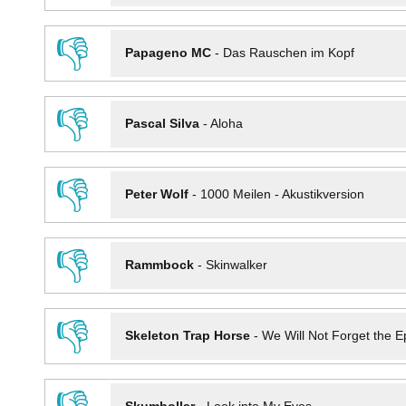
👎
Papageno MC
-
Das Rauschen im Kopf
👎
Pascal Silva
-
Aloha
👎
Peter Wolf
-
1000 Meilen - Akustikversion
👎
Rammbock
-
Skinwalker
👎
Skeleton Trap Horse
-
We Will Not Forget the Ep