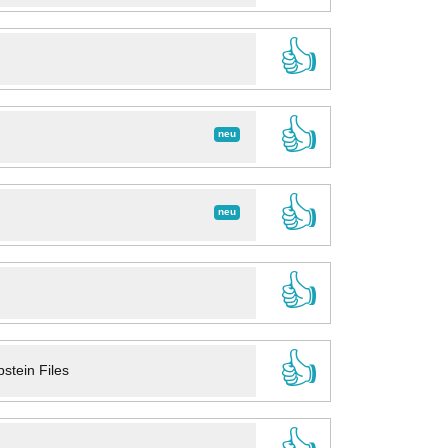
👍
👍
neu
👍
neu
👍
👍
stein Files