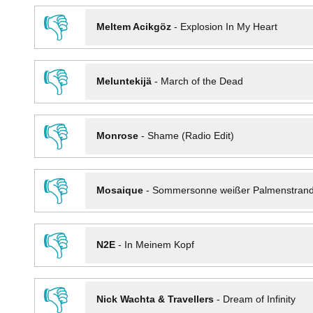
👎
Meltem Acikgöz
-
Explosion In My Heart
👎
Meluntekijä
-
March of the Dead
👎
Monrose
-
Shame (Radio Edit)
👎
Mosaique
-
Sommersonne weißer Palmenstran
👎
N2E
-
In Meinem Kopf
👎
Nick Wachta & Travellers
-
Dream of Infinity