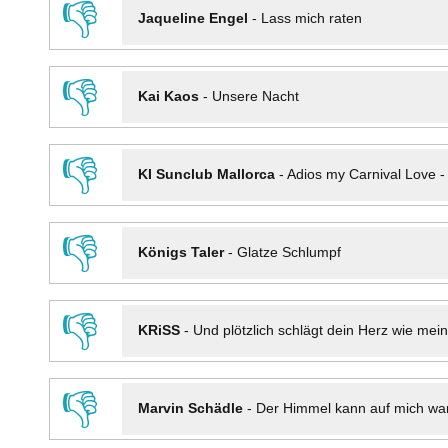
👎
Jaqueline Engel
-
Lass mich raten
👎
Kai Kaos
-
Unsere Nacht
👎
KI Sunclub Mallorca
-
Adios my Carnival Love 
👎
Königs Taler
-
Glatze Schlumpf
👎
KRiSS
-
Und plötzlich schlägt dein Herz wie mei
👎
Marvin Schädle
-
Der Himmel kann auf mich wa