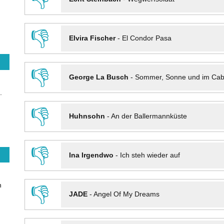
👎
Elvira Fischer
-
El Condor Pasa
👎
George La Busch
-
Sommer, Sonne und im Cab
.
👎
Huhnsohn
-
An der Ballermannküste
👎
Ina Irgendwo
-
Ich steh wieder auf
n
👎
JADE
-
Angel Of My Dreams