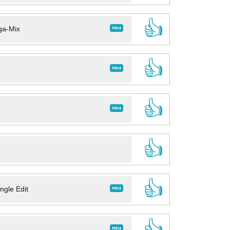
👍
neu
ga-Mix
👍
neu
👍
neu
👍
👍
neu
ngle Edit
👍
neu