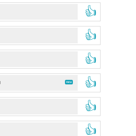
👍
👍
👍
👍
neu
d
👍
👍