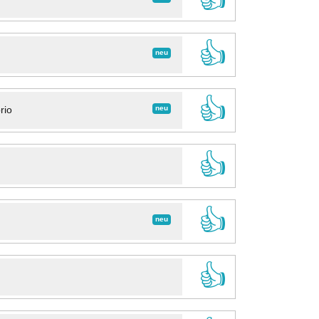
👍
neu
👍
neu
rio
👍
👍
neu
👍