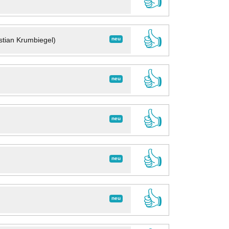
👍
👍
neu
stian Krumbiegel)
👍
neu
👍
neu
👍
neu
👍
neu