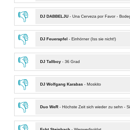
👎
DJ DABBELJU
-
Una Cerveza por Favor - Bode
👎
DJ Feuerapfel
-
Einhörner (Iss sie nicht!)
👎
DJ Tallboy
-
36 Grad
👎
DJ Wolfgang Karabas
-
Moskito
👎
Duo WeR
-
Höchste Zeit sich wieder zu sehn - Si
👎
Echt Steinbach
-
Wegwerfsoldat