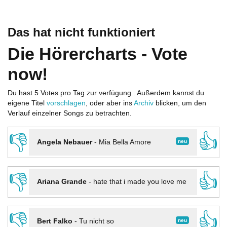
Das hat nicht funktioniert
Die Hörercharts - Vote
now!
Du hast 5 Votes pro Tag zur verfügung.. Außerdem kannst du
eigene Titel
vorschlagen
, oder aber ins
Archiv
blicken, um den
Verlauf einzelner Songs zu betrachten.
👎
👍
neu
Angela Nebauer
-
Mia Bella Amore
👎
👍
Ariana Grande
-
hate that i made you love me
👎
👍
neu
Bert Falko
-
Tu nicht so