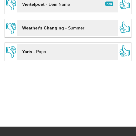
👎
👍
neu
Viertelpoet
-
Dein Name
👎
👍
Weather's Changing
-
Summer
👎
👍
Yaris
-
Papa