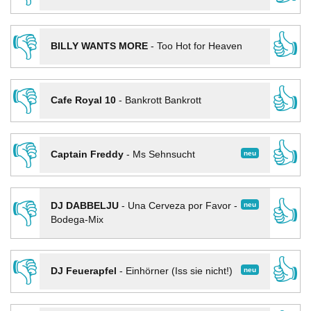
👎
👍
BILLY WANTS MORE
-
Too Hot for Heaven
👎
👍
Cafe Royal 10
-
Bankrott Bankrott
👎
👍
neu
Captain Freddy
-
Ms Sehnsucht
👎
👍
neu
DJ DABBELJU
-
Una Cerveza por Favor -
Bodega-Mix
👎
👍
neu
DJ Feuerapfel
-
Einhörner (Iss sie nicht!)