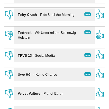
👎
👍
neu
Toby Crush
-
Ride Until the Morning
👎
👍
neu
Torfrock
-
Wir Unterkellern Schleswig
Holstein
👎
👍
neu
TRVB 13
-
Social Media
👎
👍
neu
Uwe Höll
-
Keine Chance
👎
👍
Velvet Vulture
-
Planet Earth