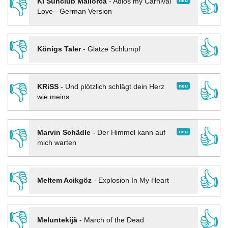
👎
👍
neu
KI Sunclub Mallorca
-
Adios my Carnival
Love - German Version
👎
👍
Königs Taler
-
Glatze Schlumpf
👎
👍
neu
KRiSS
-
Und plötzlich schlägt dein Herz
wie meins
👎
👍
neu
Marvin Schädle
-
Der Himmel kann auf
mich warten
👎
👍
Meltem Acikgöz
-
Explosion In My Heart
👎
👍
Meluntekijä
-
March of the Dead