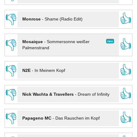
👎
👍
Monrose
-
Shame (Radio Edit)
👎
👍
neu
Mosaique
-
Sommersonne weißer
Palmenstrand
👎
👍
N2E
-
In Meinem Kopf
👎
👍
Nick Wachta & Travellers
-
Dream of Infinity
👎
👍
Papageno MC
-
Das Rauschen im Kopf