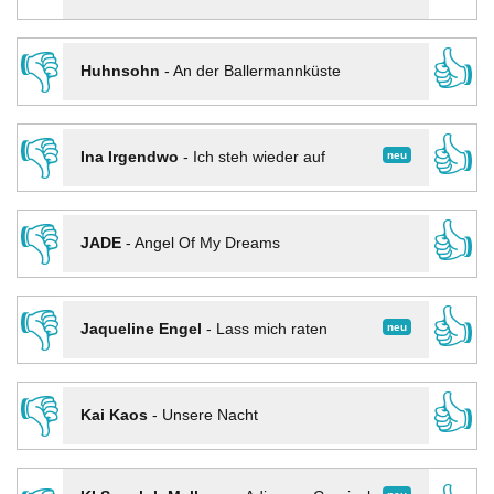
👎
👍
Huhnsohn
-
An der Ballermannküste
👎
👍
neu
Ina Irgendwo
-
Ich steh wieder auf
👎
👍
JADE
-
Angel Of My Dreams
👎
👍
neu
Jaqueline Engel
-
Lass mich raten
👎
👍
Kai Kaos
-
Unsere Nacht