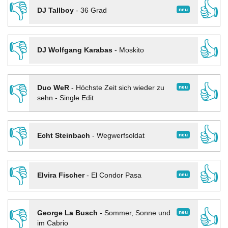
👎
👍
neu
DJ Tallboy
-
36 Grad
👎
👍
DJ Wolfgang Karabas
-
Moskito
👎
👍
neu
Duo WeR
-
Höchste Zeit sich wieder zu
sehn - Single Edit
👎
👍
neu
Echt Steinbach
-
Wegwerfsoldat
👎
👍
neu
Elvira Fischer
-
El Condor Pasa
👎
👍
neu
George La Busch
-
Sommer, Sonne und
im Cabrio