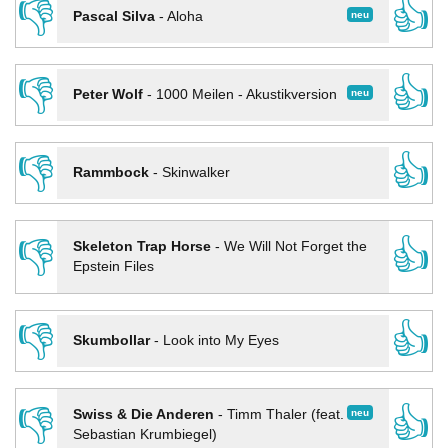
👎
👍
neu
Pascal Silva
-
Aloha
👎
👍
neu
Peter Wolf
-
1000 Meilen - Akustikversion
👎
👍
Rammbock
-
Skinwalker
👎
👍
Skeleton Trap Horse
-
We Will Not Forget the
Epstein Files
👎
👍
Skumbollar
-
Look into My Eyes
👎
👍
neu
Swiss & Die Anderen
-
Timm Thaler (feat.
Sebastian Krumbiegel)