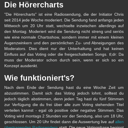
Die Hörercharts
"Die Hörercharts" ist eine Radiosendung, die der Initiator Chris
seit 2014 jede Woche moderiert. Die Sendung fand anfangs jeden
Mittwoch um 20 Uhr statt, wechselte inzwischen allerdings auf
den Montag. Moderiert wird die Sendung nicht streng und seriös
wie eine normale Chartsshow, sondern immer mit einem kleinen
Augenzwinkern und den persönlichen Zu- und Abneigungen des
Moderators. Dies dient nur der Unterhaltung und hat keinen
Einfluss auf das Voting oder die freigeschalteten Songs. tl;dr: Da
muss der Moderator schon durch sein, wenn er sich so ein
Konzept ausdenkt.
Wie funktioniert's?
Nach dem Ende der Sendung hast du eine Woche Zeit um
abzustimmen. Damit sich das Voting jedoch lohnt, solltest du
jedoch täglich abstimmen, denn jeden Tag hast du fünf Stimmen
zur Verfügung die du frei über alle zum Voting stehenden Titel
verteilen kannst - egal ob positive oder negative Stimmen. Das
Voting wird montags 2 Stunden vor der Sendung, also um 18 Uhr,
geschlossen. Um 20 Uhr findet dann die Auswertung live auf
allen
übertragenden Radiosendern
statt. Die neue Votingphase beginnt