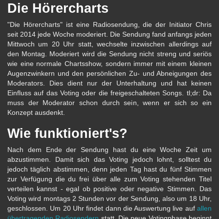
Die Hörercharts
"Die Hörercharts" ist eine Radiosendung, die der Initiator Chris
seit 2014 jede Woche moderiert. Die Sendung fand anfangs jeden
Mittwoch um 20 Uhr statt, wechselte inzwischen allerdings auf
den Montag. Moderiert wird die Sendung nicht streng und seriös
wie eine normale Chartsshow, sondern immer mit einem kleinen
Augenzwinkern und den persönlichen Zu- und Abneigungen des
Moderators. Dies dient nur der Unterhaltung und hat keinen
Einfluss auf das Voting oder die freigeschalteten Songs. tl;dr: Da
muss der Moderator schon durch sein, wenn er sich so ein
Konzept ausdenkt.
Wie funktioniert's?
Nach dem Ende der Sendung hast du eine Woche Zeit um
abzustimmen. Damit sich das Voting jedoch lohnt, solltest du
jedoch täglich abstimmen, denn jeden Tag hast du fünf Stimmen
zur Verfügung die du frei über alle zum Voting stehenden Titel
verteilen kannst - egal ob positive oder negative Stimmen. Das
Voting wird montags 2 Stunden vor der Sendung, also um 18 Uhr,
geschlossen. Um 20 Uhr findet dann die Auswertung live auf
allen
übertragenden Radiosendern
statt. Die neue Votingphase beginnt