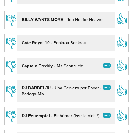
👎
👍
BILLY WANTS MORE
-
Too Hot for Heaven
👎
👍
Cafe Royal 10
-
Bankrott Bankrott
👎
👍
neu
Captain Freddy
-
Ms Sehnsucht
👎
👍
neu
DJ DABBELJU
-
Una Cerveza por Favor -
Bodega-Mix
👎
👍
neu
DJ Feuerapfel
-
Einhörner (Iss sie nicht!)