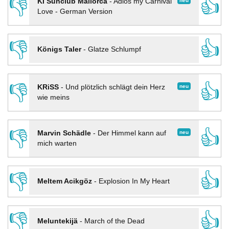
👎
👍
neu
KI Sunclub Mallorca
-
Adios my Carnival
Love - German Version
👎
👍
Königs Taler
-
Glatze Schlumpf
👎
👍
neu
KRiSS
-
Und plötzlich schlägt dein Herz
wie meins
👎
👍
neu
Marvin Schädle
-
Der Himmel kann auf
mich warten
👎
👍
Meltem Acikgöz
-
Explosion In My Heart
👎
👍
Meluntekijä
-
March of the Dead