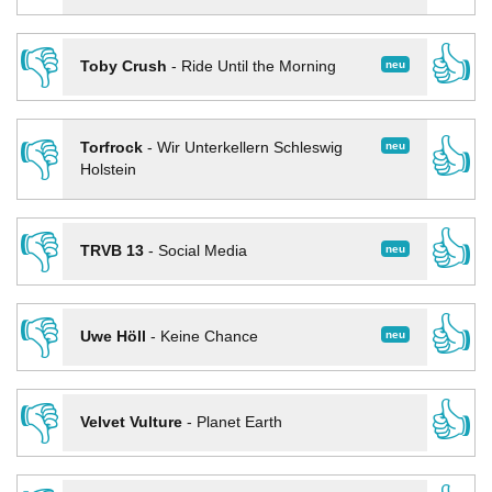
👎
👍
neu
Toby Crush
-
Ride Until the Morning
👎
👍
neu
Torfrock
-
Wir Unterkellern Schleswig
Holstein
👎
👍
neu
TRVB 13
-
Social Media
👎
👍
neu
Uwe Höll
-
Keine Chance
👎
👍
Velvet Vulture
-
Planet Earth