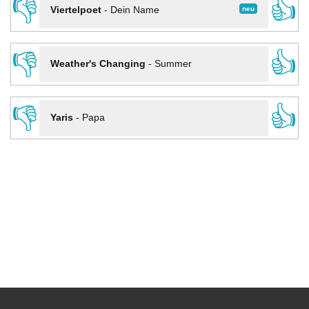
👎
👍
neu
Viertelpoet
-
Dein Name
👎
👍
Weather's Changing
-
Summer
👎
👍
Yaris
-
Papa