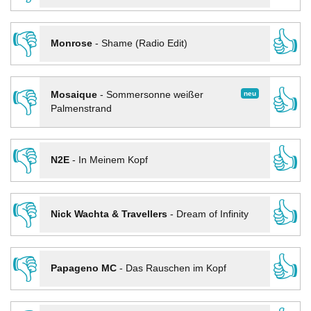
👎
👍
Monrose
-
Shame (Radio Edit)
👎
👍
neu
Mosaique
-
Sommersonne weißer
Palmenstrand
👎
👍
N2E
-
In Meinem Kopf
👎
👍
Nick Wachta & Travellers
-
Dream of Infinity
👎
👍
Papageno MC
-
Das Rauschen im Kopf