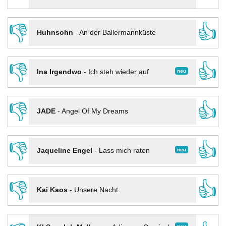
👎
👍
Huhnsohn
-
An der Ballermannküste
👎
👍
neu
Ina Irgendwo
-
Ich steh wieder auf
👎
👍
JADE
-
Angel Of My Dreams
👎
👍
neu
Jaqueline Engel
-
Lass mich raten
👎
👍
Kai Kaos
-
Unsere Nacht