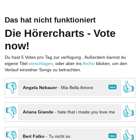
Das hat nicht funktioniert
Die Hörercharts - Vote
now!
Du hast 5 Votes pro Tag zur verfügung.. Außerdem kannst du
eigene Titel
vorschlagen
, oder aber ins
Archiv
blicken, um den
Verlauf einzelner Songs zu betrachten.
👎
👍
neu
Angela Nebauer
-
Mia Bella Amore
👎
👍
Ariana Grande
-
hate that i made you love me
👎
👍
neu
Bert Falko
-
Tu nicht so