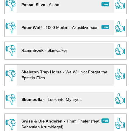
👎
👍
neu
Pascal Silva
-
Aloha
👎
👍
neu
Peter Wolf
-
1000 Meilen - Akustikversion
👎
👍
Rammbock
-
Skinwalker
👎
👍
Skeleton Trap Horse
-
We Will Not Forget the
Epstein Files
👎
👍
Skumbollar
-
Look into My Eyes
👎
👍
neu
Swiss & Die Anderen
-
Timm Thaler (feat.
Sebastian Krumbiegel)