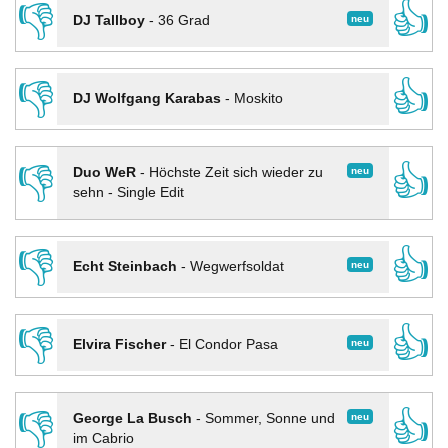
👎
👍
neu
DJ Tallboy
-
36 Grad
👎
👍
DJ Wolfgang Karabas
-
Moskito
👎
👍
neu
Duo WeR
-
Höchste Zeit sich wieder zu
sehn - Single Edit
👎
👍
neu
Echt Steinbach
-
Wegwerfsoldat
👎
👍
neu
Elvira Fischer
-
El Condor Pasa
👎
👍
neu
George La Busch
-
Sommer, Sonne und
im Cabrio