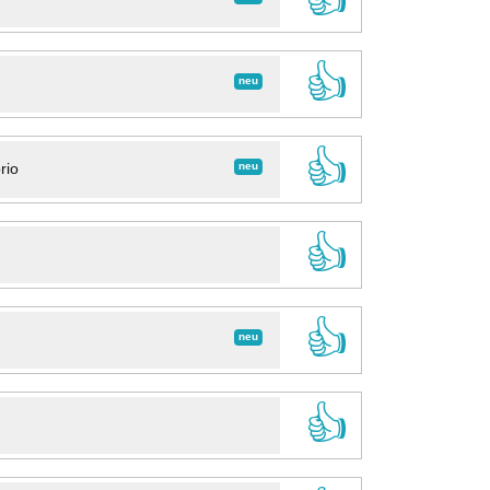
👍
neu
👍
neu
rio
👍
👍
neu
👍