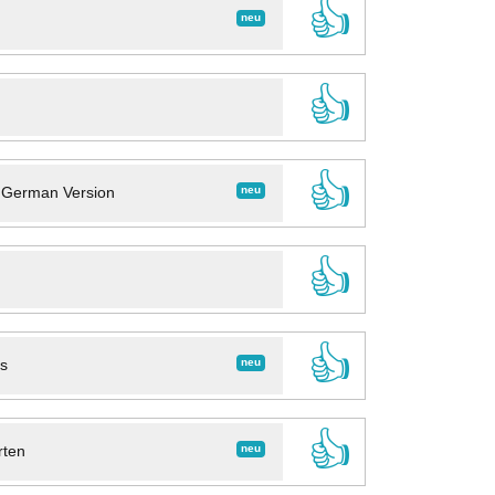
👍
neu
👍
👍
neu
- German Version
👍
👍
neu
ns
👍
neu
rten