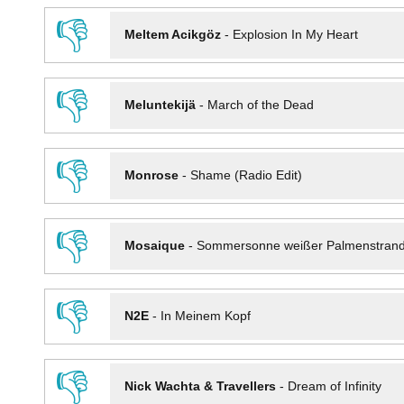
👎
Meltem Acikgöz
-
Explosion In My Heart
👎
Meluntekijä
-
March of the Dead
👎
Monrose
-
Shame (Radio Edit)
👎
Mosaique
-
Sommersonne weißer Palmenstran
👎
N2E
-
In Meinem Kopf
👎
Nick Wachta & Travellers
-
Dream of Infinity