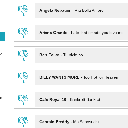
👎
Angela Nebauer
-
Mia Bella Amore
👎
Ariana Grande
-
hate that i made you love me
👎
v
Bert Falko
-
Tu nicht so
👎
BILLY WANTS MORE
-
Too Hot for Heaven
👎
hr
Cafe Royal 10
-
Bankrott Bankrott
👎
Captain Freddy
-
Ms Sehnsucht