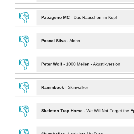
👎
Papageno MC
-
Das Rauschen im Kopf
👎
Pascal Silva
-
Aloha
👎
Peter Wolf
-
1000 Meilen - Akustikversion
👎
Rammbock
-
Skinwalker
👎
Skeleton Trap Horse
-
We Will Not Forget the Ep