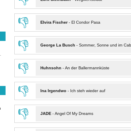
👎
Elvira Fischer
-
El Condor Pasa
👎
George La Busch
-
Sommer, Sonne und im Cab
.
👎
Huhnsohn
-
An der Ballermannküste
👎
Ina Irgendwo
-
Ich steh wieder auf
n
👎
JADE
-
Angel Of My Dreams