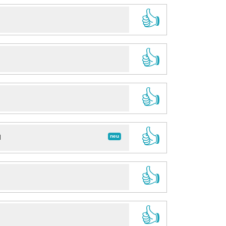
👍
👍
👍
👍
neu
d
👍
👍