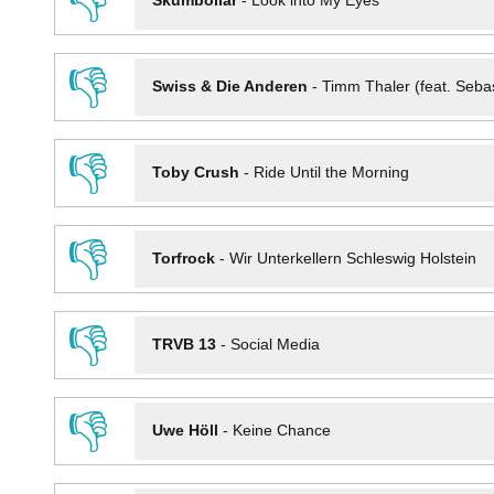
👎
Skumbollar
-
Look into My Eyes
👎
Swiss & Die Anderen
-
Timm Thaler (feat. Seba
👎
Toby Crush
-
Ride Until the Morning
👎
Torfrock
-
Wir Unterkellern Schleswig Holstein
👎
TRVB 13
-
Social Media
👎
Uwe Höll
-
Keine Chance