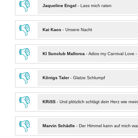
👎
Jaqueline Engel
-
Lass mich raten
👎
Kai Kaos
-
Unsere Nacht
👎
KI Sunclub Mallorca
-
Adios my Carnival Love 
👎
Königs Taler
-
Glatze Schlumpf
👎
KRiSS
-
Und plötzlich schlägt dein Herz wie mei
👎
Marvin Schädle
-
Der Himmel kann auf mich wa