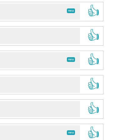
👍
neu
👍
👍
neu
👍
👍
👍
neu