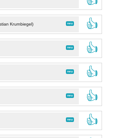
👍
👍
neu
stian Krumbiegel)
👍
neu
👍
neu
👍
neu
👍
neu