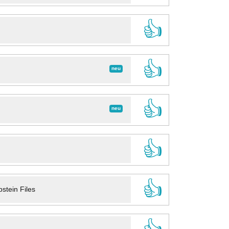
👍
👍
neu
👍
neu
👍
👍
stein Files