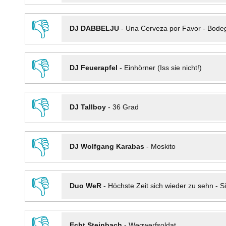
👎
DJ DABBELJU
-
Una Cerveza por Favor - Bode
👎
DJ Feuerapfel
-
Einhörner (Iss sie nicht!)
👎
DJ Tallboy
-
36 Grad
👎
DJ Wolfgang Karabas
-
Moskito
👎
Duo WeR
-
Höchste Zeit sich wieder zu sehn - Si
👎
Echt Steinbach
-
Wegwerfsoldat