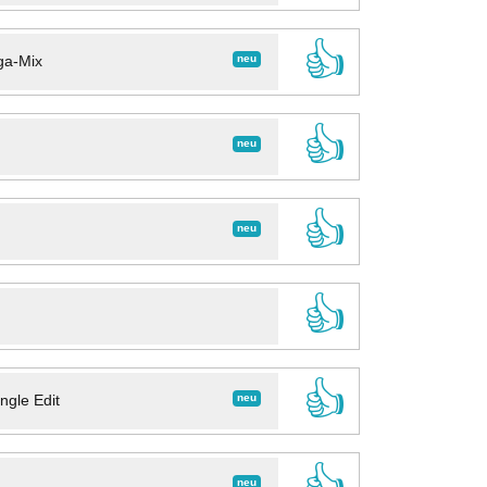
👍
neu
ga-Mix
👍
neu
👍
neu
👍
👍
neu
ngle Edit
👍
neu