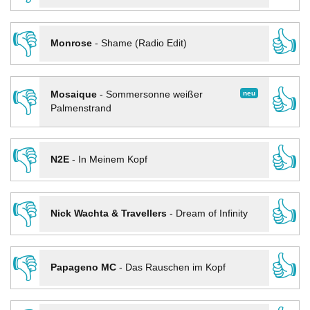
👎
👍
Monrose
-
Shame (Radio Edit)
👎
👍
neu
Mosaique
-
Sommersonne weißer
Palmenstrand
👎
👍
N2E
-
In Meinem Kopf
👎
👍
Nick Wachta & Travellers
-
Dream of Infinity
👎
👍
Papageno MC
-
Das Rauschen im Kopf