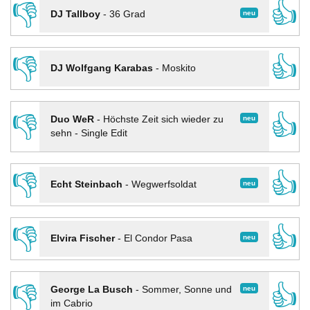
👎
👍
neu
DJ Tallboy
-
36 Grad
👎
👍
DJ Wolfgang Karabas
-
Moskito
👎
👍
neu
Duo WeR
-
Höchste Zeit sich wieder zu
sehn - Single Edit
👎
👍
neu
Echt Steinbach
-
Wegwerfsoldat
👎
👍
neu
Elvira Fischer
-
El Condor Pasa
👎
👍
neu
George La Busch
-
Sommer, Sonne und
im Cabrio