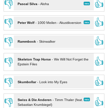
👎
👍
neu
Pascal Silva
-
Aloha
👎
👍
neu
Peter Wolf
-
1000 Meilen - Akustikversion
👎
👍
Rammbock
-
Skinwalker
👎
👍
Skeleton Trap Horse
-
We Will Not Forget the
Epstein Files
👎
👍
Skumbollar
-
Look into My Eyes
👎
👍
neu
Swiss & Die Anderen
-
Timm Thaler (feat.
Sebastian Krumbiegel)