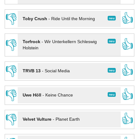
👎
👍
neu
Toby Crush
-
Ride Until the Morning
👎
👍
neu
Torfrock
-
Wir Unterkellern Schleswig
Holstein
👎
👍
neu
TRVB 13
-
Social Media
👎
👍
neu
Uwe Höll
-
Keine Chance
👎
👍
Velvet Vulture
-
Planet Earth