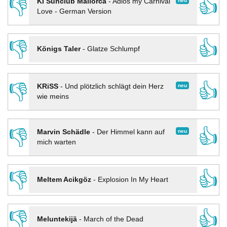
👎
👍
neu
KI Sunclub Mallorca
-
Adios my Carnival
Love - German Version
👎
👍
Königs Taler
-
Glatze Schlumpf
👎
👍
neu
KRiSS
-
Und plötzlich schlägt dein Herz
wie meins
👎
👍
neu
Marvin Schädle
-
Der Himmel kann auf
mich warten
👎
👍
Meltem Acikgöz
-
Explosion In My Heart
👎
👍
Meluntekijä
-
March of the Dead