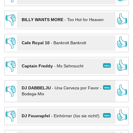
👎
👍
BILLY WANTS MORE
-
Too Hot for Heaven
👎
👍
Cafe Royal 10
-
Bankrott Bankrott
👎
👍
neu
Captain Freddy
-
Ms Sehnsucht
👎
👍
neu
DJ DABBELJU
-
Una Cerveza por Favor -
Bodega-Mix
👎
👍
neu
DJ Feuerapfel
-
Einhörner (Iss sie nicht!)