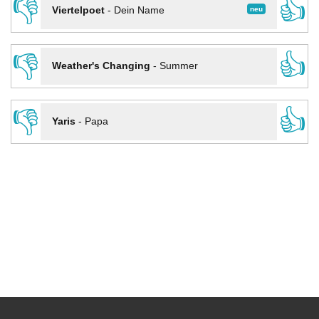
👎
👍
neu
Viertelpoet
-
Dein Name
👎
👍
Weather's Changing
-
Summer
👎
👍
Yaris
-
Papa