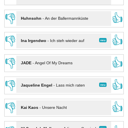
👎
👍
Huhnsohn
-
An der Ballermannküste
👎
👍
neu
Ina Irgendwo
-
Ich steh wieder auf
👎
👍
JADE
-
Angel Of My Dreams
👎
👍
neu
Jaqueline Engel
-
Lass mich raten
👎
👍
Kai Kaos
-
Unsere Nacht