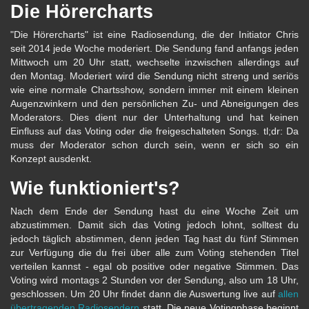
Die Hörercharts
"Die Hörercharts" ist eine Radiosendung, die der Initiator Chris
seit 2014 jede Woche moderiert. Die Sendung fand anfangs jeden
Mittwoch um 20 Uhr statt, wechselte inzwischen allerdings auf
den Montag. Moderiert wird die Sendung nicht streng und seriös
wie eine normale Chartsshow, sondern immer mit einem kleinen
Augenzwinkern und den persönlichen Zu- und Abneigungen des
Moderators. Dies dient nur der Unterhaltung und hat keinen
Einfluss auf das Voting oder die freigeschalteten Songs. tl;dr: Da
muss der Moderator schon durch sein, wenn er sich so ein
Konzept ausdenkt.
Wie funktioniert's?
Nach dem Ende der Sendung hast du eine Woche Zeit um
abzustimmen. Damit sich das Voting jedoch lohnt, solltest du
jedoch täglich abstimmen, denn jeden Tag hast du fünf Stimmen
zur Verfügung die du frei über alle zum Voting stehenden Titel
verteilen kannst - egal ob positive oder negative Stimmen. Das
Voting wird montags 2 Stunden vor der Sendung, also um 18 Uhr,
geschlossen. Um 20 Uhr findet dann die Auswertung live auf
allen
übertragenden Radiosendern
statt. Die neue Votingphase beginnt