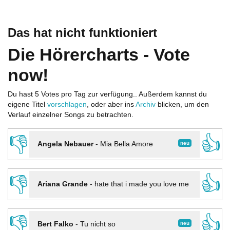
Das hat nicht funktioniert
Die Hörercharts - Vote
now!
Du hast 5 Votes pro Tag zur verfügung.. Außerdem kannst du
eigene Titel
vorschlagen
, oder aber ins
Archiv
blicken, um den
Verlauf einzelner Songs zu betrachten.
👎
👍
neu
Angela Nebauer
-
Mia Bella Amore
👎
👍
Ariana Grande
-
hate that i made you love me
👎
👍
neu
Bert Falko
-
Tu nicht so