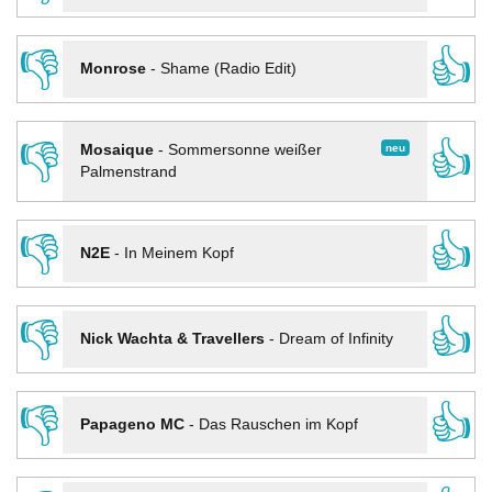
👎
👍
Monrose
-
Shame (Radio Edit)
👎
👍
neu
Mosaique
-
Sommersonne weißer
Palmenstrand
👎
👍
N2E
-
In Meinem Kopf
👎
👍
Nick Wachta & Travellers
-
Dream of Infinity
👎
👍
Papageno MC
-
Das Rauschen im Kopf