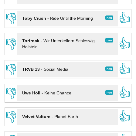
👎
👍
neu
Toby Crush
-
Ride Until the Morning
👎
👍
neu
Torfrock
-
Wir Unterkellern Schleswig
Holstein
👎
👍
neu
TRVB 13
-
Social Media
👎
👍
neu
Uwe Höll
-
Keine Chance
👎
👍
Velvet Vulture
-
Planet Earth