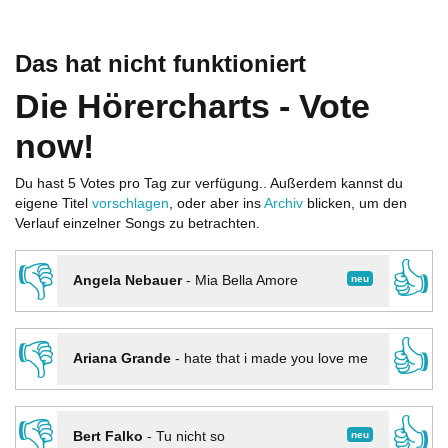
Das hat nicht funktioniert
Die Hörercharts - Vote
now!
Du hast 5 Votes pro Tag zur verfügung.. Außerdem kannst du
eigene Titel
vorschlagen
, oder aber ins
Archiv
blicken, um den
Verlauf einzelner Songs zu betrachten.
👎
👍
neu
Angela Nebauer
-
Mia Bella Amore
👎
👍
Ariana Grande
-
hate that i made you love me
👎
👍
neu
Bert Falko
-
Tu nicht so