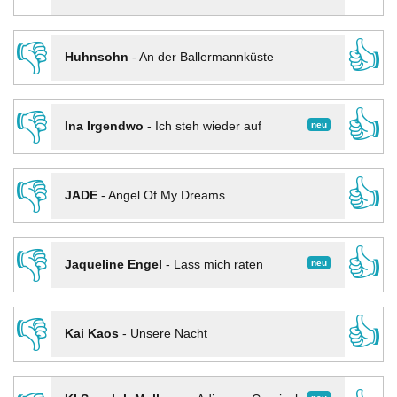
👎
👍
Huhnsohn
-
An der Ballermannküste
👎
👍
neu
Ina Irgendwo
-
Ich steh wieder auf
👎
👍
JADE
-
Angel Of My Dreams
👎
👍
neu
Jaqueline Engel
-
Lass mich raten
👎
👍
Kai Kaos
-
Unsere Nacht