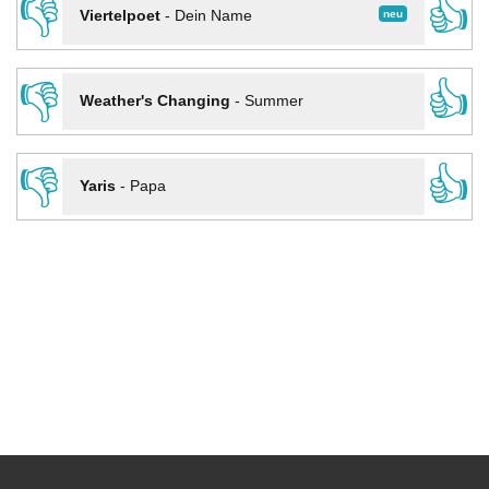
👎
👍
neu
Viertelpoet
-
Dein Name
👎
👍
Weather's Changing
-
Summer
👎
👍
Yaris
-
Papa