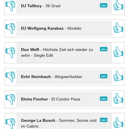
👎
👍
neu
DJ Tallboy
-
36 Grad
👎
👍
DJ Wolfgang Karabas
-
Moskito
👎
👍
neu
Duo WeR
-
Höchste Zeit sich wieder zu
sehn - Single Edit
👎
👍
neu
Echt Steinbach
-
Wegwerfsoldat
👎
👍
neu
Elvira Fischer
-
El Condor Pasa
👎
👍
neu
George La Busch
-
Sommer, Sonne und
im Cabrio