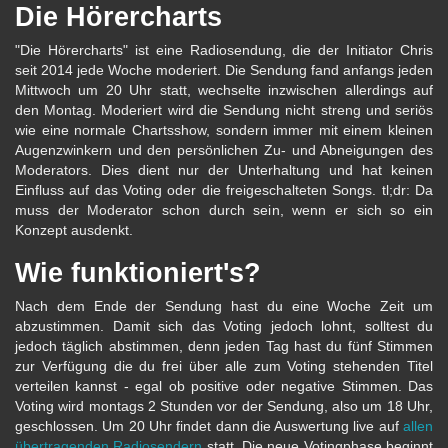
Die Hörercharts
"Die Hörercharts" ist eine Radiosendung, die der Initiator Chris
seit 2014 jede Woche moderiert. Die Sendung fand anfangs jeden
Mittwoch um 20 Uhr statt, wechselte inzwischen allerdings auf
den Montag. Moderiert wird die Sendung nicht streng und seriös
wie eine normale Chartsshow, sondern immer mit einem kleinen
Augenzwinkern und den persönlichen Zu- und Abneigungen des
Moderators. Dies dient nur der Unterhaltung und hat keinen
Einfluss auf das Voting oder die freigeschalteten Songs. tl;dr: Da
muss der Moderator schon durch sein, wenn er sich so ein
Konzept ausdenkt.
Wie funktioniert's?
Nach dem Ende der Sendung hast du eine Woche Zeit um
abzustimmen. Damit sich das Voting jedoch lohnt, solltest du
jedoch täglich abstimmen, denn jeden Tag hast du fünf Stimmen
zur Verfügung die du frei über alle zum Voting stehenden Titel
verteilen kannst - egal ob positive oder negative Stimmen. Das
Voting wird montags 2 Stunden vor der Sendung, also um 18 Uhr,
geschlossen. Um 20 Uhr findet dann die Auswertung live auf
allen
übertragenden Radiosendern
statt. Die neue Votingphase beginnt