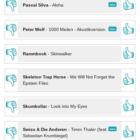
👎
👍
neu
Pascal Silva
-
Aloha
👎
👍
neu
Peter Wolf
-
1000 Meilen - Akustikversion
👎
👍
Rammbock
-
Skinwalker
👎
👍
Skeleton Trap Horse
-
We Will Not Forget the
Epstein Files
👎
👍
Skumbollar
-
Look into My Eyes
👎
👍
neu
Swiss & Die Anderen
-
Timm Thaler (feat.
Sebastian Krumbiegel)