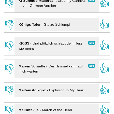
👎
👍
neu
KI Sunclub Mallorca
-
Adios my Carnival
Love - German Version
👎
👍
Königs Taler
-
Glatze Schlumpf
👎
👍
neu
KRiSS
-
Und plötzlich schlägt dein Herz
wie meins
👎
👍
neu
Marvin Schädle
-
Der Himmel kann auf
mich warten
👎
👍
Meltem Acikgöz
-
Explosion In My Heart
👎
👍
Meluntekijä
-
March of the Dead