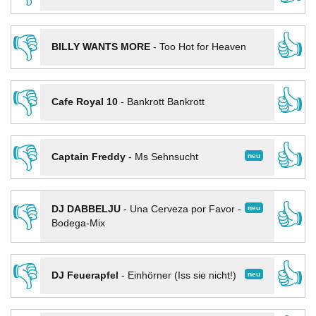
👎
👍
BILLY WANTS MORE
-
Too Hot for Heaven
👎
👍
Cafe Royal 10
-
Bankrott Bankrott
👎
👍
neu
Captain Freddy
-
Ms Sehnsucht
👎
👍
neu
DJ DABBELJU
-
Una Cerveza por Favor -
Bodega-Mix
👎
👍
neu
DJ Feuerapfel
-
Einhörner (Iss sie nicht!)