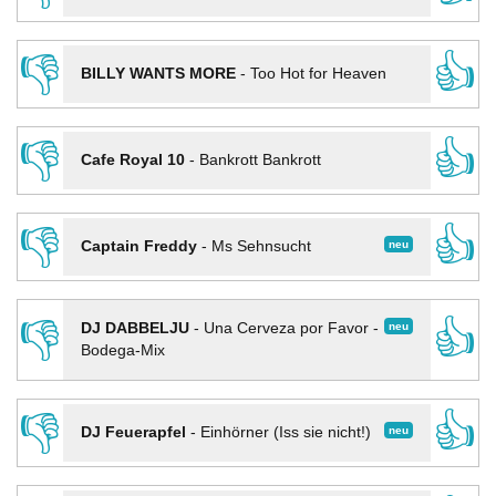
👎
👍
BILLY WANTS MORE
-
Too Hot for Heaven
👎
👍
Cafe Royal 10
-
Bankrott Bankrott
👎
👍
neu
Captain Freddy
-
Ms Sehnsucht
👎
👍
neu
DJ DABBELJU
-
Una Cerveza por Favor -
Bodega-Mix
👎
👍
neu
DJ Feuerapfel
-
Einhörner (Iss sie nicht!)