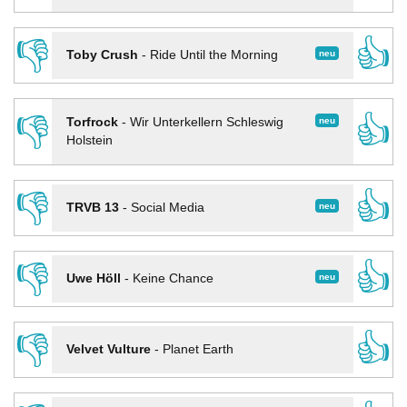
👎
👍
neu
Toby Crush
-
Ride Until the Morning
👎
👍
neu
Torfrock
-
Wir Unterkellern Schleswig
Holstein
👎
👍
neu
TRVB 13
-
Social Media
👎
👍
neu
Uwe Höll
-
Keine Chance
👎
👍
Velvet Vulture
-
Planet Earth