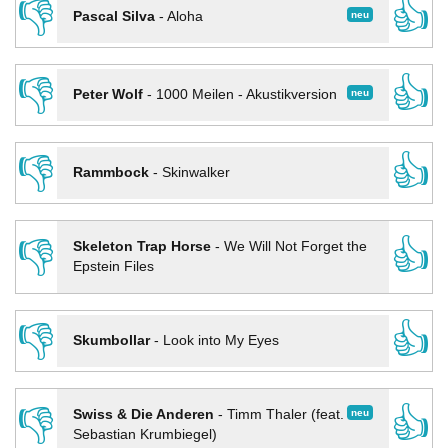
👎
👍
neu
Pascal Silva
-
Aloha
👎
👍
neu
Peter Wolf
-
1000 Meilen - Akustikversion
👎
👍
Rammbock
-
Skinwalker
👎
👍
Skeleton Trap Horse
-
We Will Not Forget the
Epstein Files
👎
👍
Skumbollar
-
Look into My Eyes
👎
👍
neu
Swiss & Die Anderen
-
Timm Thaler (feat.
Sebastian Krumbiegel)