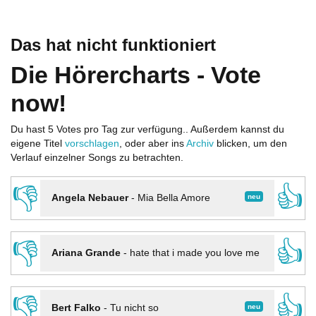
Das hat nicht funktioniert
Die Hörercharts - Vote
now!
Du hast 5 Votes pro Tag zur verfügung.. Außerdem kannst du
eigene Titel
vorschlagen
, oder aber ins
Archiv
blicken, um den
Verlauf einzelner Songs zu betrachten.
👎
👍
neu
Angela Nebauer
-
Mia Bella Amore
👎
👍
Ariana Grande
-
hate that i made you love me
👎
👍
neu
Bert Falko
-
Tu nicht so