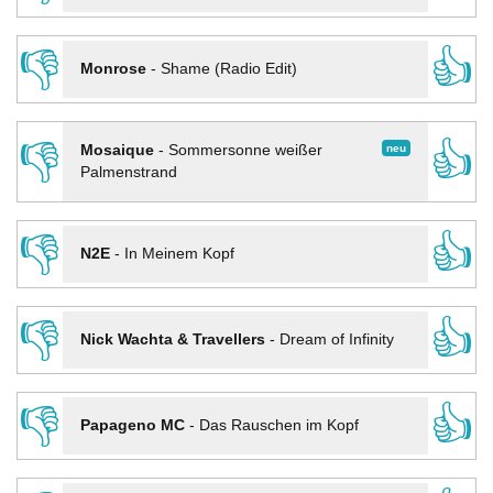
👎
👍
Monrose
-
Shame (Radio Edit)
👎
👍
neu
Mosaique
-
Sommersonne weißer
Palmenstrand
👎
👍
N2E
-
In Meinem Kopf
👎
👍
Nick Wachta & Travellers
-
Dream of Infinity
👎
👍
Papageno MC
-
Das Rauschen im Kopf