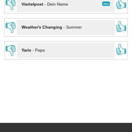
👎
👍
neu
Viertelpoet
-
Dein Name
👎
👍
Weather's Changing
-
Summer
👎
👍
Yaris
-
Papa