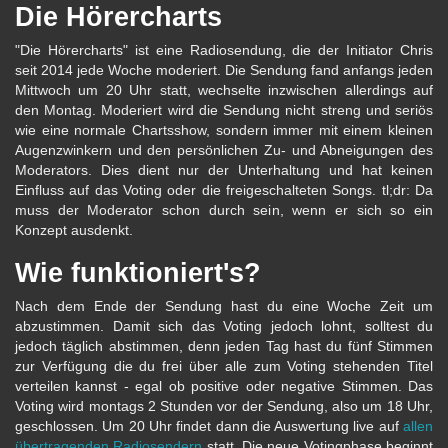
Die Hörercharts
"Die Hörercharts" ist eine Radiosendung, die der Initiator Chris
seit 2014 jede Woche moderiert. Die Sendung fand anfangs jeden
Mittwoch um 20 Uhr statt, wechselte inzwischen allerdings auf
den Montag. Moderiert wird die Sendung nicht streng und seriös
wie eine normale Chartsshow, sondern immer mit einem kleinen
Augenzwinkern und den persönlichen Zu- und Abneigungen des
Moderators. Dies dient nur der Unterhaltung und hat keinen
Einfluss auf das Voting oder die freigeschalteten Songs. tl;dr: Da
muss der Moderator schon durch sein, wenn er sich so ein
Konzept ausdenkt.
Wie funktioniert's?
Nach dem Ende der Sendung hast du eine Woche Zeit um
abzustimmen. Damit sich das Voting jedoch lohnt, solltest du
jedoch täglich abstimmen, denn jeden Tag hast du fünf Stimmen
zur Verfügung die du frei über alle zum Voting stehenden Titel
verteilen kannst - egal ob positive oder negative Stimmen. Das
Voting wird montags 2 Stunden vor der Sendung, also um 18 Uhr,
geschlossen. Um 20 Uhr findet dann die Auswertung live auf
allen
übertragenden Radiosendern
statt. Die neue Votingphase beginnt