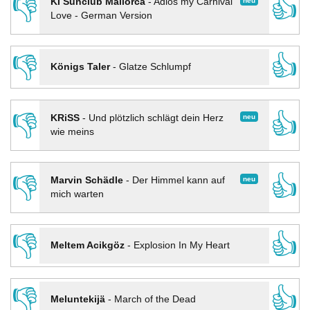
👎
👍
neu
KI Sunclub Mallorca
-
Adios my Carnival
Love - German Version
👎
👍
Königs Taler
-
Glatze Schlumpf
👎
👍
neu
KRiSS
-
Und plötzlich schlägt dein Herz
wie meins
👎
👍
neu
Marvin Schädle
-
Der Himmel kann auf
mich warten
👎
👍
Meltem Acikgöz
-
Explosion In My Heart
👎
👍
Meluntekijä
-
March of the Dead