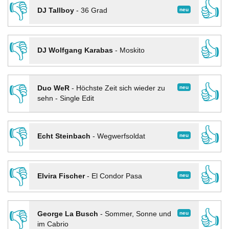
👎
👍
neu
DJ Tallboy
-
36 Grad
👎
👍
DJ Wolfgang Karabas
-
Moskito
👎
👍
neu
Duo WeR
-
Höchste Zeit sich wieder zu
sehn - Single Edit
👎
👍
neu
Echt Steinbach
-
Wegwerfsoldat
👎
👍
neu
Elvira Fischer
-
El Condor Pasa
👎
👍
neu
George La Busch
-
Sommer, Sonne und
im Cabrio