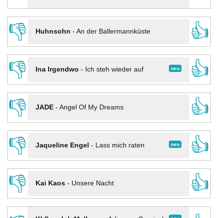
👎
👍
Huhnsohn
-
An der Ballermannküste
👎
👍
neu
Ina Irgendwo
-
Ich steh wieder auf
👎
👍
JADE
-
Angel Of My Dreams
👎
👍
neu
Jaqueline Engel
-
Lass mich raten
👎
👍
Kai Kaos
-
Unsere Nacht