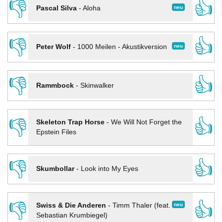
👎
👍
neu
Pascal Silva
-
Aloha
👎
👍
neu
Peter Wolf
-
1000 Meilen - Akustikversion
👎
👍
Rammbock
-
Skinwalker
👎
👍
Skeleton Trap Horse
-
We Will Not Forget the
Epstein Files
👎
👍
Skumbollar
-
Look into My Eyes
👎
👍
neu
Swiss & Die Anderen
-
Timm Thaler (feat.
Sebastian Krumbiegel)