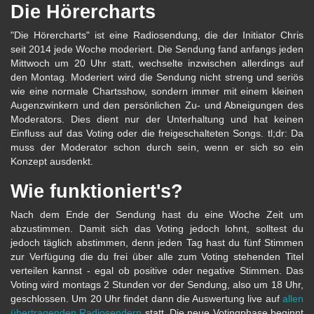
Die Hörercharts
"Die Hörercharts" ist eine Radiosendung, die der Initiator Chris
seit 2014 jede Woche moderiert. Die Sendung fand anfangs jeden
Mittwoch um 20 Uhr statt, wechselte inzwischen allerdings auf
den Montag. Moderiert wird die Sendung nicht streng und seriös
wie eine normale Chartsshow, sondern immer mit einem kleinen
Augenzwinkern und den persönlichen Zu- und Abneigungen des
Moderators. Dies dient nur der Unterhaltung und hat keinen
Einfluss auf das Voting oder die freigeschalteten Songs. tl;dr: Da
muss der Moderator schon durch sein, wenn er sich so ein
Konzept ausdenkt.
Wie funktioniert's?
Nach dem Ende der Sendung hast du eine Woche Zeit um
abzustimmen. Damit sich das Voting jedoch lohnt, solltest du
jedoch täglich abstimmen, denn jeden Tag hast du fünf Stimmen
zur Verfügung die du frei über alle zum Voting stehenden Titel
verteilen kannst - egal ob positive oder negative Stimmen. Das
Voting wird montags 2 Stunden vor der Sendung, also um 18 Uhr,
geschlossen. Um 20 Uhr findet dann die Auswertung live auf
allen
übertragenden Radiosendern
statt. Die neue Votingphase beginnt