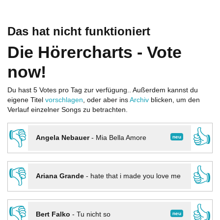
Das hat nicht funktioniert
Die Hörercharts - Vote
now!
Du hast 5 Votes pro Tag zur verfügung.. Außerdem kannst du
eigene Titel
vorschlagen
, oder aber ins
Archiv
blicken, um den
Verlauf einzelner Songs zu betrachten.
👎
👍
neu
Angela Nebauer
-
Mia Bella Amore
👎
👍
Ariana Grande
-
hate that i made you love me
👎
👍
neu
Bert Falko
-
Tu nicht so