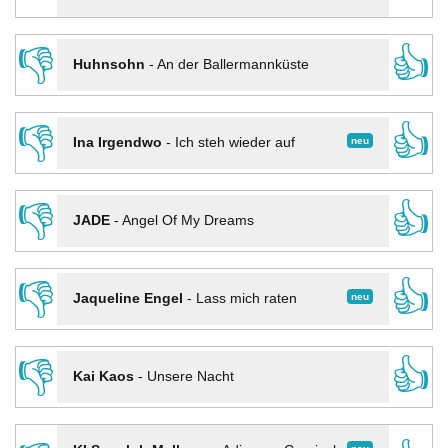
👎
👍
Huhnsohn
-
An der Ballermannküste
👎
👍
neu
Ina Irgendwo
-
Ich steh wieder auf
👎
👍
JADE
-
Angel Of My Dreams
👎
👍
neu
Jaqueline Engel
-
Lass mich raten
👎
👍
Kai Kaos
-
Unsere Nacht