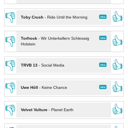
👎
👍
neu
Toby Crush
-
Ride Until the Morning
👎
👍
neu
Torfrock
-
Wir Unterkellern Schleswig
Holstein
👎
👍
neu
TRVB 13
-
Social Media
👎
👍
neu
Uwe Höll
-
Keine Chance
👎
👍
Velvet Vulture
-
Planet Earth