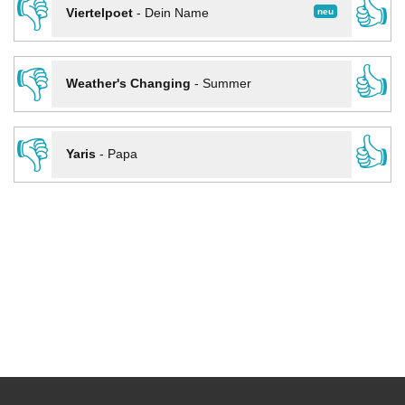
👎
👍
neu
Viertelpoet
-
Dein Name
👎
👍
Weather's Changing
-
Summer
👎
👍
Yaris
-
Papa