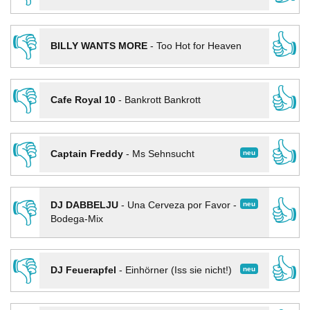
👎
👍
BILLY WANTS MORE
-
Too Hot for Heaven
👎
👍
Cafe Royal 10
-
Bankrott Bankrott
👎
👍
neu
Captain Freddy
-
Ms Sehnsucht
👎
👍
neu
DJ DABBELJU
-
Una Cerveza por Favor -
Bodega-Mix
👎
👍
neu
DJ Feuerapfel
-
Einhörner (Iss sie nicht!)