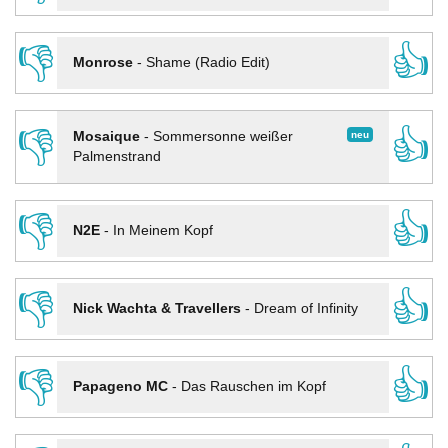
👎
👍
Monrose
-
Shame (Radio Edit)
👎
👍
neu
Mosaique
-
Sommersonne weißer
Palmenstrand
👎
👍
N2E
-
In Meinem Kopf
👎
👍
Nick Wachta & Travellers
-
Dream of Infinity
👎
👍
Papageno MC
-
Das Rauschen im Kopf