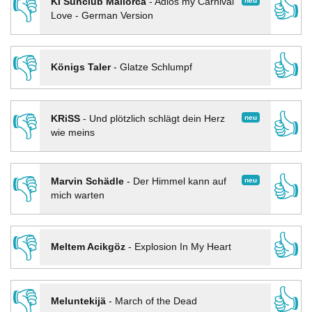
👎
👍
neu
KI Sunclub Mallorca
-
Adios my Carnival
Love - German Version
👎
👍
Königs Taler
-
Glatze Schlumpf
👎
👍
neu
KRiSS
-
Und plötzlich schlägt dein Herz
wie meins
👎
👍
neu
Marvin Schädle
-
Der Himmel kann auf
mich warten
👎
👍
Meltem Acikgöz
-
Explosion In My Heart
👎
👍
Meluntekijä
-
March of the Dead