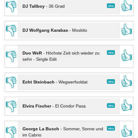
👎
👍
neu
DJ Tallboy
-
36 Grad
👎
👍
DJ Wolfgang Karabas
-
Moskito
👎
👍
neu
Duo WeR
-
Höchste Zeit sich wieder zu
sehn - Single Edit
👎
👍
neu
Echt Steinbach
-
Wegwerfsoldat
👎
👍
neu
Elvira Fischer
-
El Condor Pasa
👎
👍
neu
George La Busch
-
Sommer, Sonne und
im Cabrio