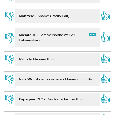
👎
👍
Monrose
-
Shame (Radio Edit)
👎
👍
neu
Mosaique
-
Sommersonne weißer
Palmenstrand
👎
👍
N2E
-
In Meinem Kopf
👎
👍
Nick Wachta & Travellers
-
Dream of Infinity
👎
👍
Papageno MC
-
Das Rauschen im Kopf