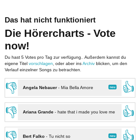
Das hat nicht funktioniert
Die Hörercharts - Vote
now!
Du hast 5 Votes pro Tag zur verfügung.. Außerdem kannst du
eigene Titel
vorschlagen
, oder aber ins
Archiv
blicken, um den
Verlauf einzelner Songs zu betrachten.
👎
👍
neu
Angela Nebauer
-
Mia Bella Amore
👎
👍
Ariana Grande
-
hate that i made you love me
👎
👍
neu
Bert Falko
-
Tu nicht so