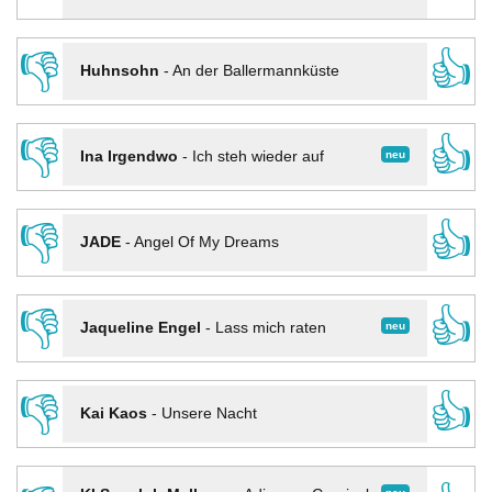
👎
👍
Huhnsohn
-
An der Ballermannküste
👎
👍
neu
Ina Irgendwo
-
Ich steh wieder auf
👎
👍
JADE
-
Angel Of My Dreams
👎
👍
neu
Jaqueline Engel
-
Lass mich raten
👎
👍
Kai Kaos
-
Unsere Nacht