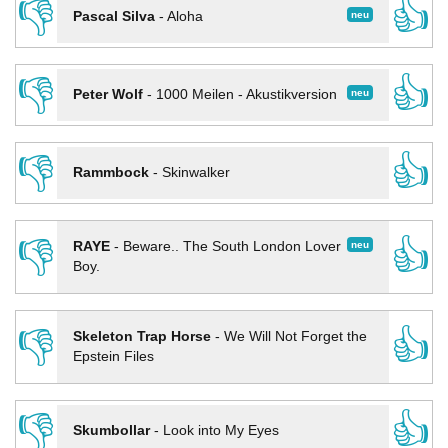
👎
👍
neu
Pascal Silva
-
Aloha
👎
👍
neu
Peter Wolf
-
1000 Meilen - Akustikversion
👎
👍
Rammbock
-
Skinwalker
👎
👍
neu
RAYE
-
Beware.. The South London Lover
Boy.
👎
👍
Skeleton Trap Horse
-
We Will Not Forget the
Epstein Files
👎
👍
Skumbollar
-
Look into My Eyes