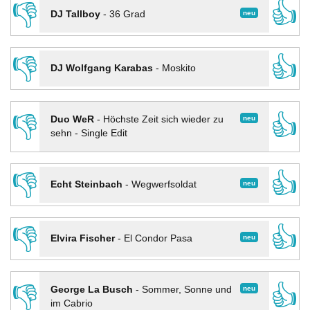
👎
👍
neu
DJ Tallboy
-
36 Grad
👎
👍
DJ Wolfgang Karabas
-
Moskito
👎
👍
neu
Duo WeR
-
Höchste Zeit sich wieder zu
sehn - Single Edit
👎
👍
neu
Echt Steinbach
-
Wegwerfsoldat
👎
👍
neu
Elvira Fischer
-
El Condor Pasa
👎
👍
neu
George La Busch
-
Sommer, Sonne und
im Cabrio