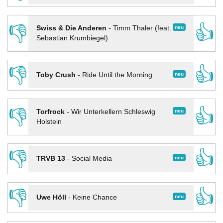
👎
👍
neu
Swiss & Die Anderen
-
Timm Thaler (feat.
Sebastian Krumbiegel)
👎
👍
neu
Toby Crush
-
Ride Until the Morning
👎
👍
neu
Torfrock
-
Wir Unterkellern Schleswig
Holstein
👎
👍
neu
TRVB 13
-
Social Media
👎
👍
neu
Uwe Höll
-
Keine Chance