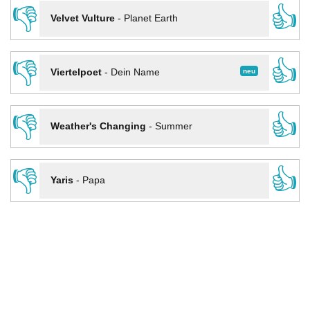
👎
👍
Velvet Vulture
-
Planet Earth
👎
👍
neu
Viertelpoet
-
Dein Name
👎
👍
Weather's Changing
-
Summer
👎
👍
Yaris
-
Papa