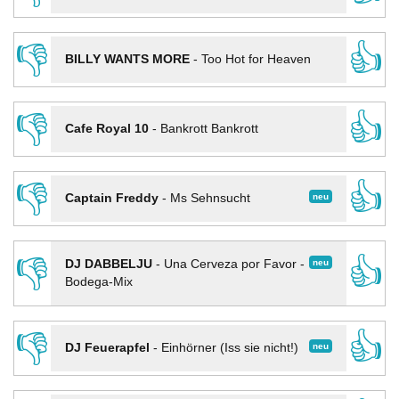
👎
👍
BILLY WANTS MORE
-
Too Hot for Heaven
👎
👍
Cafe Royal 10
-
Bankrott Bankrott
👎
👍
neu
Captain Freddy
-
Ms Sehnsucht
👎
👍
neu
DJ DABBELJU
-
Una Cerveza por Favor -
Bodega-Mix
👎
👍
neu
DJ Feuerapfel
-
Einhörner (Iss sie nicht!)