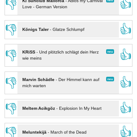
👎
👍
neu
KI Sunclub Mallorca
-
Adios my Carnival
Love - German Version
👎
👍
Königs Taler
-
Glatze Schlumpf
👎
👍
neu
KRiSS
-
Und plötzlich schlägt dein Herz
wie meins
👎
👍
neu
Marvin Schädle
-
Der Himmel kann auf
mich warten
👎
👍
Meltem Acikgöz
-
Explosion In My Heart
👎
👍
Meluntekijä
-
March of the Dead