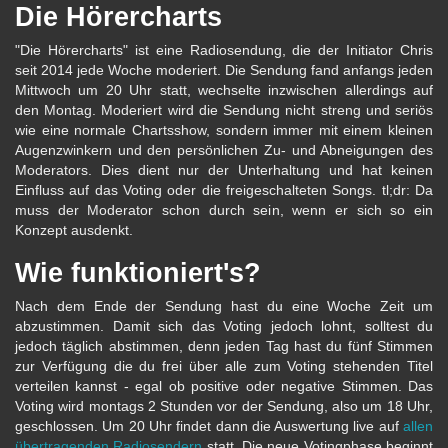
Die Hörercharts
"Die Hörercharts" ist eine Radiosendung, die der Initiator Chris
seit 2014 jede Woche moderiert. Die Sendung fand anfangs jeden
Mittwoch um 20 Uhr statt, wechselte inzwischen allerdings auf
den Montag. Moderiert wird die Sendung nicht streng und seriös
wie eine normale Chartsshow, sondern immer mit einem kleinen
Augenzwinkern und den persönlichen Zu- und Abneigungen des
Moderators. Dies dient nur der Unterhaltung und hat keinen
Einfluss auf das Voting oder die freigeschalteten Songs. tl;dr: Da
muss der Moderator schon durch sein, wenn er sich so ein
Konzept ausdenkt.
Wie funktioniert's?
Nach dem Ende der Sendung hast du eine Woche Zeit um
abzustimmen. Damit sich das Voting jedoch lohnt, solltest du
jedoch täglich abstimmen, denn jeden Tag hast du fünf Stimmen
zur Verfügung die du frei über alle zum Voting stehenden Titel
verteilen kannst - egal ob positive oder negative Stimmen. Das
Voting wird montags 2 Stunden vor der Sendung, also um 18 Uhr,
geschlossen. Um 20 Uhr findet dann die Auswertung live auf
allen
übertragenden Radiosendern
statt. Die neue Votingphase beginnt