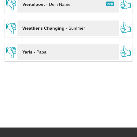
👎
👍
neu
Viertelpoet
-
Dein Name
👎
👍
Weather's Changing
-
Summer
👎
👍
Yaris
-
Papa