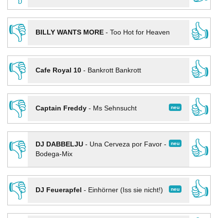
👎
👍
BILLY WANTS MORE
-
Too Hot for Heaven
👎
👍
Cafe Royal 10
-
Bankrott Bankrott
👎
👍
neu
Captain Freddy
-
Ms Sehnsucht
👎
👍
neu
DJ DABBELJU
-
Una Cerveza por Favor -
Bodega-Mix
👎
👍
neu
DJ Feuerapfel
-
Einhörner (Iss sie nicht!)