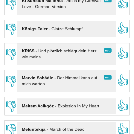
👎
👍
neu
KI Sunclub Mallorca
-
Adios my Carnival
Love - German Version
👎
👍
Königs Taler
-
Glatze Schlumpf
👎
👍
neu
KRiSS
-
Und plötzlich schlägt dein Herz
wie meins
👎
👍
neu
Marvin Schädle
-
Der Himmel kann auf
mich warten
👎
👍
Meltem Acikgöz
-
Explosion In My Heart
👎
👍
Meluntekijä
-
March of the Dead