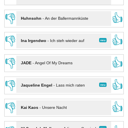
👎
👍
Huhnsohn
-
An der Ballermannküste
👎
👍
neu
Ina Irgendwo
-
Ich steh wieder auf
👎
👍
JADE
-
Angel Of My Dreams
👎
👍
neu
Jaqueline Engel
-
Lass mich raten
👎
👍
Kai Kaos
-
Unsere Nacht