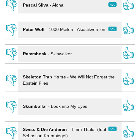
👎
👍
neu
Pascal Silva
-
Aloha
👎
👍
neu
Peter Wolf
-
1000 Meilen - Akustikversion
👎
👍
Rammbock
-
Skinwalker
👎
👍
Skeleton Trap Horse
-
We Will Not Forget the
Epstein Files
👎
👍
Skumbollar
-
Look into My Eyes
👎
👍
neu
Swiss & Die Anderen
-
Timm Thaler (feat.
Sebastian Krumbiegel)