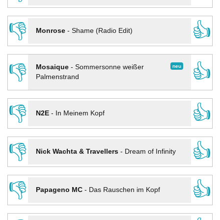
👎
👍
Monrose
-
Shame (Radio Edit)
👎
👍
neu
Mosaique
-
Sommersonne weißer
Palmenstrand
👎
👍
N2E
-
In Meinem Kopf
👎
👍
Nick Wachta & Travellers
-
Dream of Infinity
👎
👍
Papageno MC
-
Das Rauschen im Kopf