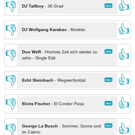
👎
👍
neu
DJ Tallboy
-
36 Grad
👎
👍
DJ Wolfgang Karabas
-
Moskito
👎
👍
neu
Duo WeR
-
Höchste Zeit sich wieder zu
sehn - Single Edit
👎
👍
neu
Echt Steinbach
-
Wegwerfsoldat
👎
👍
neu
Elvira Fischer
-
El Condor Pasa
👎
👍
neu
George La Busch
-
Sommer, Sonne und
im Cabrio