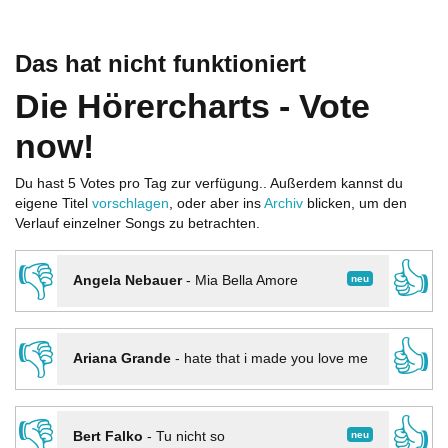
Das hat nicht funktioniert
Die Hörercharts - Vote
now!
Du hast 5 Votes pro Tag zur verfügung.. Außerdem kannst du
eigene Titel
vorschlagen
, oder aber ins
Archiv
blicken, um den
Verlauf einzelner Songs zu betrachten.
👎
👍
neu
Angela Nebauer
-
Mia Bella Amore
👎
👍
Ariana Grande
-
hate that i made you love me
👎
👍
neu
Bert Falko
-
Tu nicht so