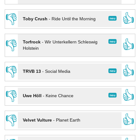
👎
👍
neu
Toby Crush
-
Ride Until the Morning
👎
👍
neu
Torfrock
-
Wir Unterkellern Schleswig
Holstein
👎
👍
neu
TRVB 13
-
Social Media
👎
👍
neu
Uwe Höll
-
Keine Chance
👎
👍
Velvet Vulture
-
Planet Earth