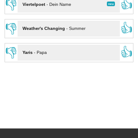
👎
👍
neu
Viertelpoet
-
Dein Name
👎
👍
Weather's Changing
-
Summer
👎
👍
Yaris
-
Papa