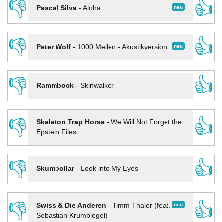
👎
👍
neu
Pascal Silva
-
Aloha
👎
👍
neu
Peter Wolf
-
1000 Meilen - Akustikversion
👎
👍
Rammbock
-
Skinwalker
👎
👍
Skeleton Trap Horse
-
We Will Not Forget the
Epstein Files
👎
👍
Skumbollar
-
Look into My Eyes
👎
👍
neu
Swiss & Die Anderen
-
Timm Thaler (feat.
Sebastian Krumbiegel)