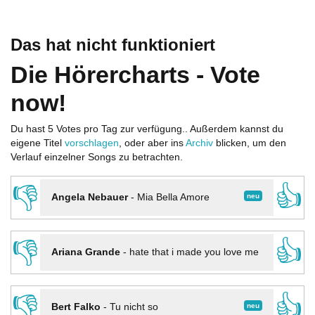
Das hat nicht funktioniert
Die Hörercharts - Vote
now!
Du hast 5 Votes pro Tag zur verfügung.. Außerdem kannst du
eigene Titel
vorschlagen
, oder aber ins
Archiv
blicken, um den
Verlauf einzelner Songs zu betrachten.
👎
👍
neu
Angela Nebauer
-
Mia Bella Amore
👎
👍
Ariana Grande
-
hate that i made you love me
👎
👍
neu
Bert Falko
-
Tu nicht so