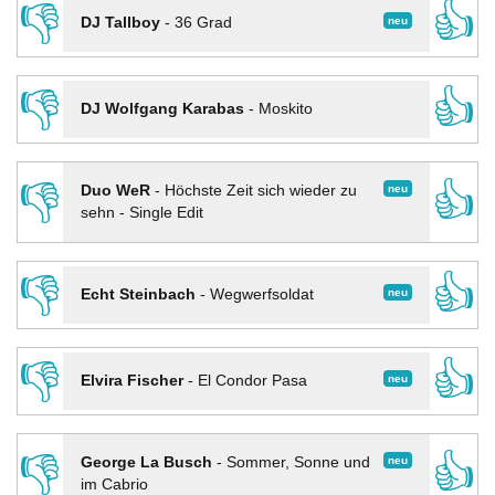
👎
👍
neu
DJ Tallboy
-
36 Grad
👎
👍
DJ Wolfgang Karabas
-
Moskito
👎
👍
neu
Duo WeR
-
Höchste Zeit sich wieder zu
sehn - Single Edit
👎
👍
neu
Echt Steinbach
-
Wegwerfsoldat
👎
👍
neu
Elvira Fischer
-
El Condor Pasa
👎
👍
neu
George La Busch
-
Sommer, Sonne und
im Cabrio