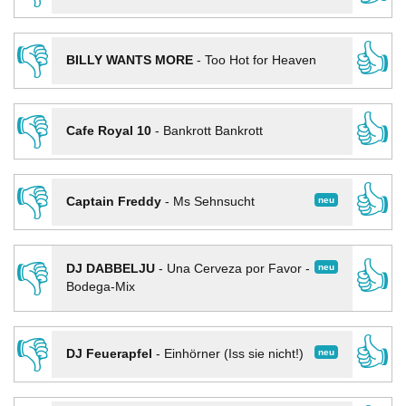
👎
👍
BILLY WANTS MORE
-
Too Hot for Heaven
👎
👍
Cafe Royal 10
-
Bankrott Bankrott
👎
👍
neu
Captain Freddy
-
Ms Sehnsucht
👎
👍
neu
DJ DABBELJU
-
Una Cerveza por Favor -
Bodega-Mix
👎
👍
neu
DJ Feuerapfel
-
Einhörner (Iss sie nicht!)