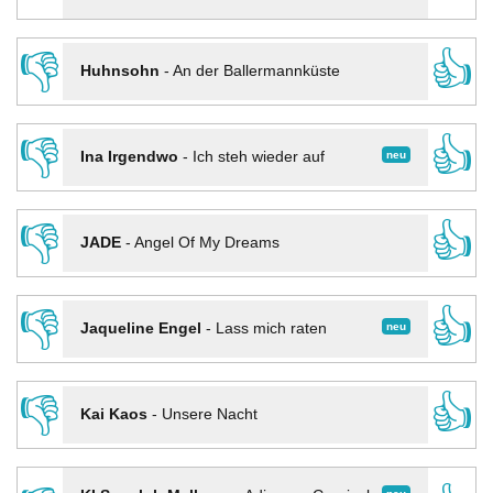
👎
👍
Huhnsohn
-
An der Ballermannküste
👎
👍
neu
Ina Irgendwo
-
Ich steh wieder auf
👎
👍
JADE
-
Angel Of My Dreams
👎
👍
neu
Jaqueline Engel
-
Lass mich raten
👎
👍
Kai Kaos
-
Unsere Nacht