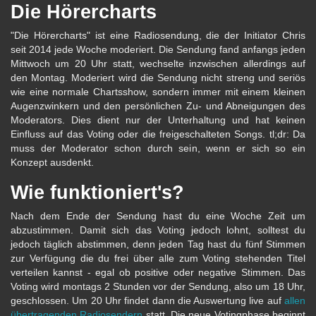
Die Hörercharts
"Die Hörercharts" ist eine Radiosendung, die der Initiator Chris
seit 2014 jede Woche moderiert. Die Sendung fand anfangs jeden
Mittwoch um 20 Uhr statt, wechselte inzwischen allerdings auf
den Montag. Moderiert wird die Sendung nicht streng und seriös
wie eine normale Chartsshow, sondern immer mit einem kleinen
Augenzwinkern und den persönlichen Zu- und Abneigungen des
Moderators. Dies dient nur der Unterhaltung und hat keinen
Einfluss auf das Voting oder die freigeschalteten Songs. tl;dr: Da
muss der Moderator schon durch sein, wenn er sich so ein
Konzept ausdenkt.
Wie funktioniert's?
Nach dem Ende der Sendung hast du eine Woche Zeit um
abzustimmen. Damit sich das Voting jedoch lohnt, solltest du
jedoch täglich abstimmen, denn jeden Tag hast du fünf Stimmen
zur Verfügung die du frei über alle zum Voting stehenden Titel
verteilen kannst - egal ob positive oder negative Stimmen. Das
Voting wird montags 2 Stunden vor der Sendung, also um 18 Uhr,
geschlossen. Um 20 Uhr findet dann die Auswertung live auf
allen
übertragenden Radiosendern
statt. Die neue Votingphase beginnt