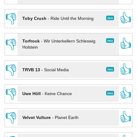
👎
👍
neu
Toby Crush
-
Ride Until the Morning
👎
👍
neu
Torfrock
-
Wir Unterkellern Schleswig
Holstein
👎
👍
neu
TRVB 13
-
Social Media
👎
👍
neu
Uwe Höll
-
Keine Chance
👎
👍
Velvet Vulture
-
Planet Earth