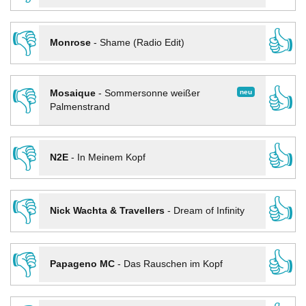
👎
👍
Monrose
-
Shame (Radio Edit)
👎
👍
neu
Mosaique
-
Sommersonne weißer
Palmenstrand
👎
👍
N2E
-
In Meinem Kopf
👎
👍
Nick Wachta & Travellers
-
Dream of Infinity
👎
👍
Papageno MC
-
Das Rauschen im Kopf