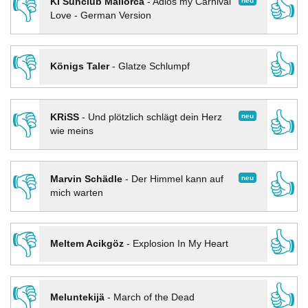
👎
👍
neu
KI Sunclub Mallorca
-
Adios my Carnival
Love - German Version
👎
👍
Königs Taler
-
Glatze Schlumpf
👎
👍
neu
KRiSS
-
Und plötzlich schlägt dein Herz
wie meins
👎
👍
neu
Marvin Schädle
-
Der Himmel kann auf
mich warten
👎
👍
Meltem Acikgöz
-
Explosion In My Heart
👎
👍
Meluntekijä
-
March of the Dead