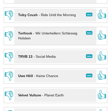
👎
👍
neu
Toby Crush
-
Ride Until the Morning
👎
👍
neu
Torfrock
-
Wir Unterkellern Schleswig
Holstein
👎
👍
neu
TRVB 13
-
Social Media
👎
👍
neu
Uwe Höll
-
Keine Chance
👎
👍
Velvet Vulture
-
Planet Earth