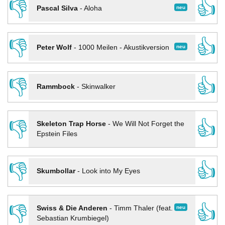
👎
👍
neu
Pascal Silva
-
Aloha
👎
👍
neu
Peter Wolf
-
1000 Meilen - Akustikversion
👎
👍
Rammbock
-
Skinwalker
👎
👍
Skeleton Trap Horse
-
We Will Not Forget the
Epstein Files
👎
👍
Skumbollar
-
Look into My Eyes
👎
👍
neu
Swiss & Die Anderen
-
Timm Thaler (feat.
Sebastian Krumbiegel)