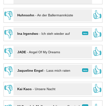
👎
👍
Huhnsohn
-
An der Ballermannküste
👎
👍
neu
Ina Irgendwo
-
Ich steh wieder auf
👎
👍
JADE
-
Angel Of My Dreams
👎
👍
neu
Jaqueline Engel
-
Lass mich raten
👎
👍
Kai Kaos
-
Unsere Nacht