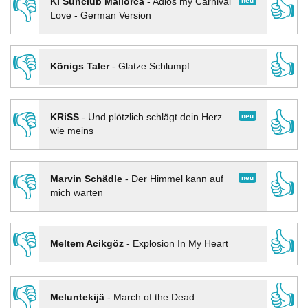
👎
👍
neu
KI Sunclub Mallorca
-
Adios my Carnival
Love - German Version
👎
👍
Königs Taler
-
Glatze Schlumpf
👎
👍
neu
KRiSS
-
Und plötzlich schlägt dein Herz
wie meins
👎
👍
neu
Marvin Schädle
-
Der Himmel kann auf
mich warten
👎
👍
Meltem Acikgöz
-
Explosion In My Heart
👎
👍
Meluntekijä
-
March of the Dead