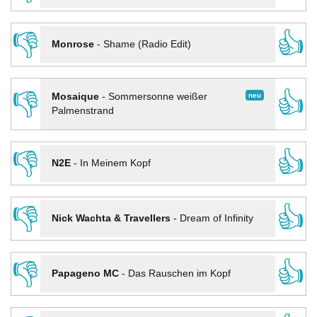
👎
👍
Monrose
-
Shame (Radio Edit)
👎
👍
neu
Mosaique
-
Sommersonne weißer
Palmenstrand
👎
👍
N2E
-
In Meinem Kopf
👎
👍
Nick Wachta & Travellers
-
Dream of Infinity
👎
👍
Papageno MC
-
Das Rauschen im Kopf