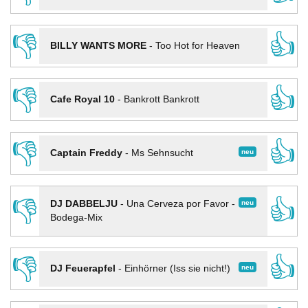
👎
👍
BILLY WANTS MORE
-
Too Hot for Heaven
👎
👍
Cafe Royal 10
-
Bankrott Bankrott
👎
👍
neu
Captain Freddy
-
Ms Sehnsucht
👎
👍
neu
DJ DABBELJU
-
Una Cerveza por Favor -
Bodega-Mix
👎
👍
neu
DJ Feuerapfel
-
Einhörner (Iss sie nicht!)