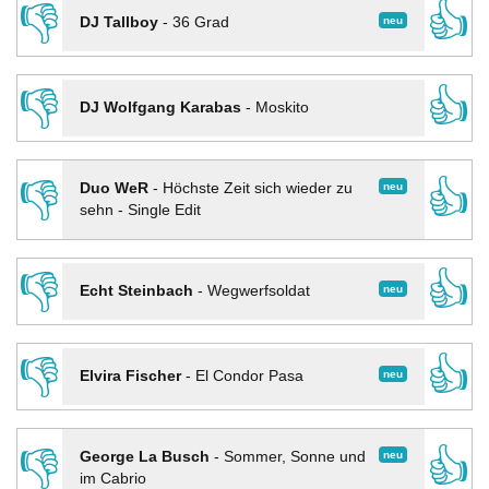
👎
👍
neu
DJ Tallboy
-
36 Grad
👎
👍
DJ Wolfgang Karabas
-
Moskito
👎
👍
neu
Duo WeR
-
Höchste Zeit sich wieder zu
sehn - Single Edit
👎
👍
neu
Echt Steinbach
-
Wegwerfsoldat
👎
👍
neu
Elvira Fischer
-
El Condor Pasa
👎
👍
neu
George La Busch
-
Sommer, Sonne und
im Cabrio