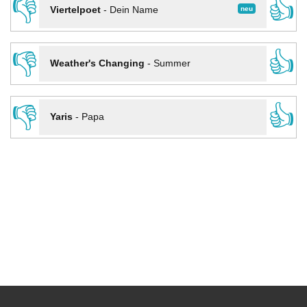
👎
👍
neu
Viertelpoet
-
Dein Name
👎
👍
Weather's Changing
-
Summer
👎
👍
Yaris
-
Papa