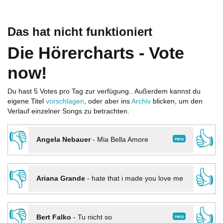
Das hat nicht funktioniert
Die Hörercharts - Vote
now!
Du hast 5 Votes pro Tag zur verfügung.. Außerdem kannst du
eigene Titel
vorschlagen
, oder aber ins
Archiv
blicken, um den
Verlauf einzelner Songs zu betrachten.
👎
👍
neu
Angela Nebauer
-
Mia Bella Amore
👎
👍
Ariana Grande
-
hate that i made you love me
👎
👍
neu
Bert Falko
-
Tu nicht so