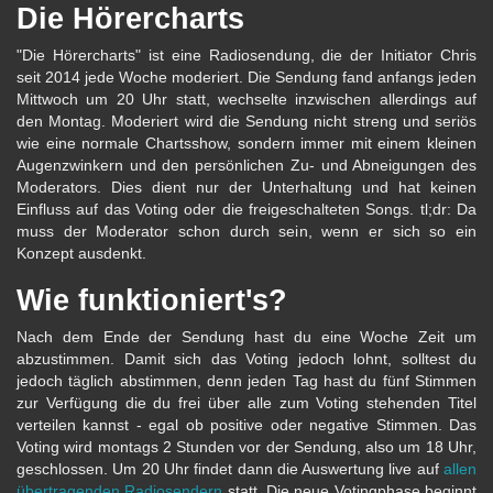
Die Hörercharts
"Die Hörercharts" ist eine Radiosendung, die der Initiator Chris
seit 2014 jede Woche moderiert. Die Sendung fand anfangs jeden
Mittwoch um 20 Uhr statt, wechselte inzwischen allerdings auf
den Montag. Moderiert wird die Sendung nicht streng und seriös
wie eine normale Chartsshow, sondern immer mit einem kleinen
Augenzwinkern und den persönlichen Zu- und Abneigungen des
Moderators. Dies dient nur der Unterhaltung und hat keinen
Einfluss auf das Voting oder die freigeschalteten Songs. tl;dr: Da
muss der Moderator schon durch sein, wenn er sich so ein
Konzept ausdenkt.
Wie funktioniert's?
Nach dem Ende der Sendung hast du eine Woche Zeit um
abzustimmen. Damit sich das Voting jedoch lohnt, solltest du
jedoch täglich abstimmen, denn jeden Tag hast du fünf Stimmen
zur Verfügung die du frei über alle zum Voting stehenden Titel
verteilen kannst - egal ob positive oder negative Stimmen. Das
Voting wird montags 2 Stunden vor der Sendung, also um 18 Uhr,
geschlossen. Um 20 Uhr findet dann die Auswertung live auf
allen
übertragenden Radiosendern
statt. Die neue Votingphase beginnt