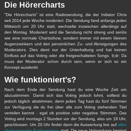
Die Hörercharts
"Die Hörercharts" ist eine Radiosendung, die der Initiator Chris
seit 2014 jede Woche moderiert. Die Sendung fand anfangs jeden
Mittwoch um 20 Uhr statt, wechselte inzwischen allerdings auf
den Montag. Moderiert wird die Sendung nicht streng und seriös
wie eine normale Chartsshow, sondern immer mit einem kleinen
Augenzwinkern und den persönlichen Zu- und Abneigungen des
Moderators. Dies dient nur der Unterhaltung und hat keinen
Einfluss auf das Voting oder die freigeschalteten Songs. tl;dr: Da
muss der Moderator schon durch sein, wenn er sich so ein
Konzept ausdenkt.
Wie funktioniert's?
Nach dem Ende der Sendung hast du eine Woche Zeit um
abzustimmen. Damit sich das Voting jedoch lohnt, solltest du
jedoch täglich abstimmen, denn jeden Tag hast du fünf Stimmen
zur Verfügung die du frei über alle zum Voting stehenden Titel
verteilen kannst - egal ob positive oder negative Stimmen. Das
Voting wird montags 2 Stunden vor der Sendung, also um 18 Uhr,
geschlossen. Um 20 Uhr findet dann die Auswertung live auf
allen
übertragenden Radiosendern
statt. Die neue Votingphase beginnt