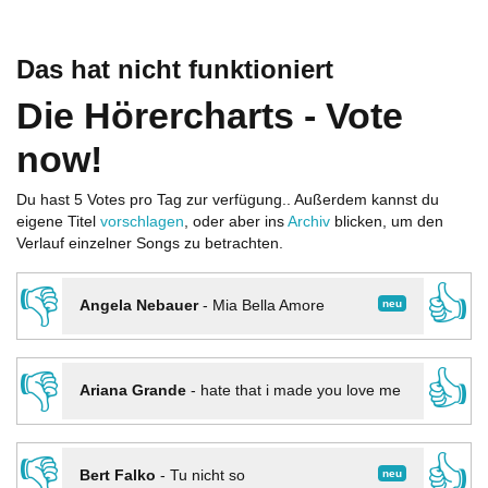
Das hat nicht funktioniert
Die Hörercharts - Vote
now!
Du hast 5 Votes pro Tag zur verfügung.. Außerdem kannst du
eigene Titel
vorschlagen
, oder aber ins
Archiv
blicken, um den
Verlauf einzelner Songs zu betrachten.
👎
👍
neu
Angela Nebauer
-
Mia Bella Amore
👎
👍
Ariana Grande
-
hate that i made you love me
👎
👍
neu
Bert Falko
-
Tu nicht so