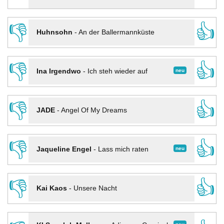
👎
👍
Huhnsohn
-
An der Ballermannküste
👎
👍
neu
Ina Irgendwo
-
Ich steh wieder auf
👎
👍
JADE
-
Angel Of My Dreams
👎
👍
neu
Jaqueline Engel
-
Lass mich raten
👎
👍
Kai Kaos
-
Unsere Nacht