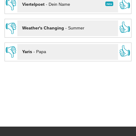
👎
👍
neu
Viertelpoet
-
Dein Name
👎
👍
Weather's Changing
-
Summer
👎
👍
Yaris
-
Papa