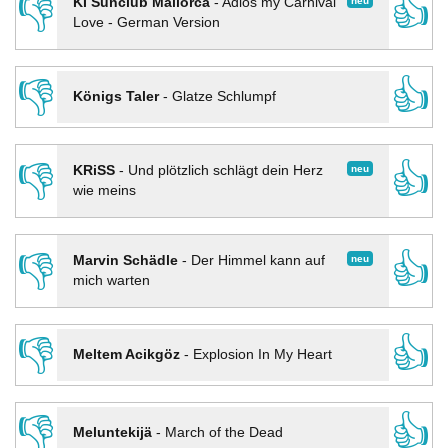
👎
👍
neu
KI Sunclub Mallorca
-
Adios my Carnival
Love - German Version
👎
👍
Königs Taler
-
Glatze Schlumpf
👎
👍
neu
KRiSS
-
Und plötzlich schlägt dein Herz
wie meins
👎
👍
neu
Marvin Schädle
-
Der Himmel kann auf
mich warten
👎
👍
Meltem Acikgöz
-
Explosion In My Heart
👎
👍
Meluntekijä
-
March of the Dead