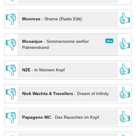
👎
👍
Monrose
-
Shame (Radio Edit)
👎
👍
neu
Mosaique
-
Sommersonne weißer
Palmenstrand
👎
👍
N2E
-
In Meinem Kopf
👎
👍
Nick Wachta & Travellers
-
Dream of Infinity
👎
👍
Papageno MC
-
Das Rauschen im Kopf