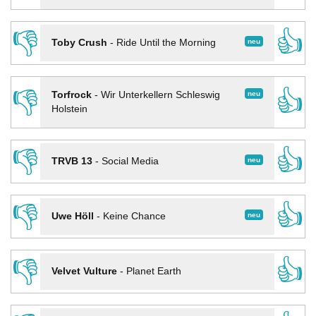
👎
👍
neu
Toby Crush
-
Ride Until the Morning
👎
👍
neu
Torfrock
-
Wir Unterkellern Schleswig
Holstein
👎
👍
neu
TRVB 13
-
Social Media
👎
👍
neu
Uwe Höll
-
Keine Chance
👎
👍
Velvet Vulture
-
Planet Earth