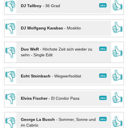
👎
👍
neu
DJ Tallboy
-
36 Grad
👎
👍
DJ Wolfgang Karabas
-
Moskito
👎
👍
neu
Duo WeR
-
Höchste Zeit sich wieder zu
sehn - Single Edit
👎
👍
neu
Echt Steinbach
-
Wegwerfsoldat
👎
👍
neu
Elvira Fischer
-
El Condor Pasa
👎
👍
neu
George La Busch
-
Sommer, Sonne und
im Cabrio