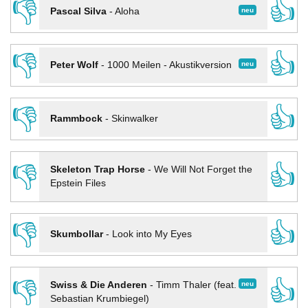
👎
👍
neu
Pascal Silva
-
Aloha
👎
👍
neu
Peter Wolf
-
1000 Meilen - Akustikversion
👎
👍
Rammbock
-
Skinwalker
👎
👍
Skeleton Trap Horse
-
We Will Not Forget the
Epstein Files
👎
👍
Skumbollar
-
Look into My Eyes
👎
👍
neu
Swiss & Die Anderen
-
Timm Thaler (feat.
Sebastian Krumbiegel)