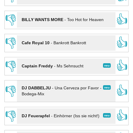
👎
👍
BILLY WANTS MORE
-
Too Hot for Heaven
👎
👍
Cafe Royal 10
-
Bankrott Bankrott
👎
👍
neu
Captain Freddy
-
Ms Sehnsucht
👎
👍
neu
DJ DABBELJU
-
Una Cerveza por Favor -
Bodega-Mix
👎
👍
neu
DJ Feuerapfel
-
Einhörner (Iss sie nicht!)