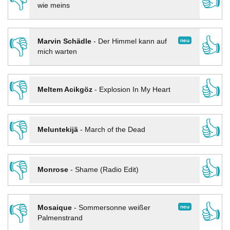
👎
👍
wie meins
👎
👍
neu
Marvin Schädle
-
Der Himmel kann auf
mich warten
👎
👍
Meltem Acikgöz
-
Explosion In My Heart
👎
👍
Meluntekijä
-
March of the Dead
👎
👍
Monrose
-
Shame (Radio Edit)
👎
👍
neu
Mosaique
-
Sommersonne weißer
Palmenstrand