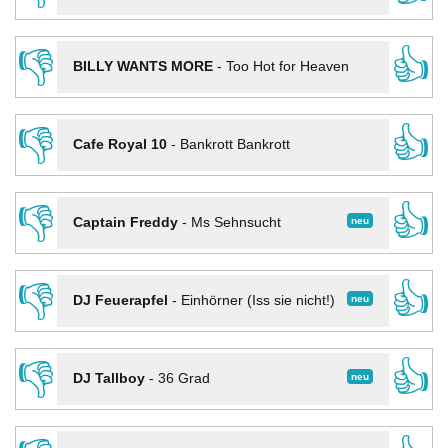
👎
👍
BILLY WANTS MORE
-
Too Hot for Heaven
👎
👍
Cafe Royal 10
-
Bankrott Bankrott
👎
👍
neu
Captain Freddy
-
Ms Sehnsucht
👎
👍
neu
DJ Feuerapfel
-
Einhörner (Iss sie nicht!)
👎
👍
neu
DJ Tallboy
-
36 Grad