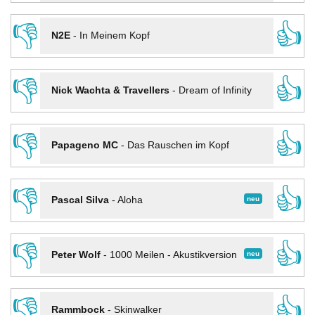
👎
👍
N2E
-
In Meinem Kopf
👎
👍
Nick Wachta & Travellers
-
Dream of Infinity
👎
👍
Papageno MC
-
Das Rauschen im Kopf
👎
👍
neu
Pascal Silva
-
Aloha
👎
👍
neu
Peter Wolf
-
1000 Meilen - Akustikversion
👎
👍
Rammbock
-
Skinwalker