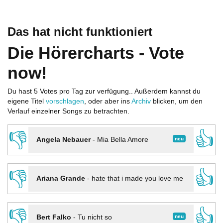
Das hat nicht funktioniert
Die Hörercharts - Vote
now!
Du hast 5 Votes pro Tag zur verfügung.. Außerdem kannst du
eigene Titel
vorschlagen
, oder aber ins
Archiv
blicken, um den
Verlauf einzelner Songs zu betrachten.
👎
👍
neu
Angela Nebauer
-
Mia Bella Amore
👎
👍
Ariana Grande
-
hate that i made you love me
👎
👍
neu
Bert Falko
-
Tu nicht so