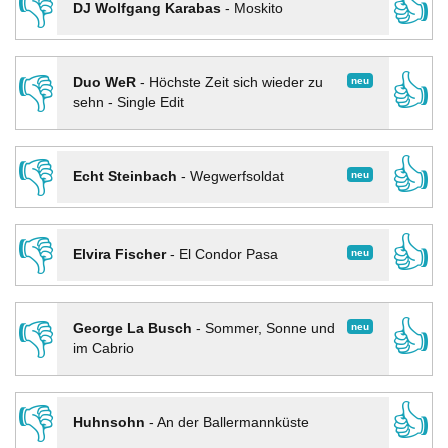
👎
👍
DJ Wolfgang Karabas
-
Moskito
👎
👍
neu
Duo WeR
-
Höchste Zeit sich wieder zu
sehn - Single Edit
👎
👍
neu
Echt Steinbach
-
Wegwerfsoldat
👎
👍
neu
Elvira Fischer
-
El Condor Pasa
👎
👍
neu
George La Busch
-
Sommer, Sonne und
im Cabrio
👎
👍
Huhnsohn
-
An der Ballermannküste