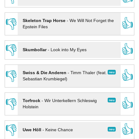
👎
👍
Skeleton Trap Horse
-
We Will Not Forget the
Epstein Files
👎
👍
Skumbollar
-
Look into My Eyes
👎
👍
neu
Swiss & Die Anderen
-
Timm Thaler (feat.
Sebastian Krumbiegel)
👎
👍
neu
Torfrock
-
Wir Unterkellern Schleswig
Holstein
👎
👍
neu
Uwe Höll
-
Keine Chance