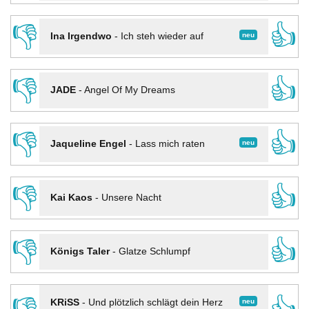
👎
👍
neu
Ina Irgendwo
-
Ich steh wieder auf
👎
👍
JADE
-
Angel Of My Dreams
👎
👍
neu
Jaqueline Engel
-
Lass mich raten
👎
👍
Kai Kaos
-
Unsere Nacht
👎
👍
Königs Taler
-
Glatze Schlumpf
neu
KRiSS
-
Und plötzlich schlägt dein Herz