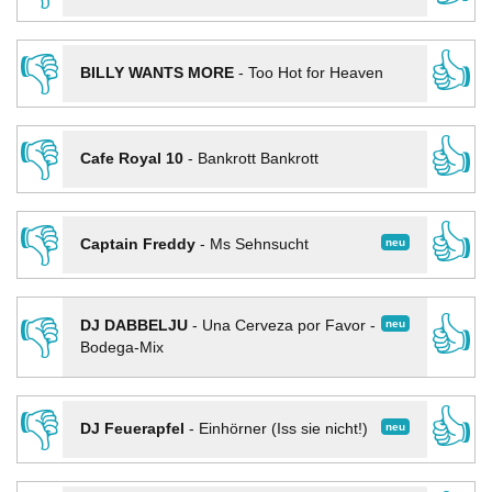
👎
👍
BILLY WANTS MORE
-
Too Hot for Heaven
👎
👍
Cafe Royal 10
-
Bankrott Bankrott
👎
👍
neu
Captain Freddy
-
Ms Sehnsucht
👎
👍
neu
DJ DABBELJU
-
Una Cerveza por Favor -
Bodega-Mix
👎
👍
neu
DJ Feuerapfel
-
Einhörner (Iss sie nicht!)