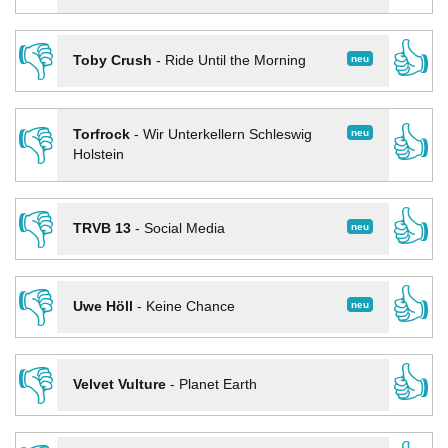
👎
👍
neu
Toby Crush
-
Ride Until the Morning
👎
👍
neu
Torfrock
-
Wir Unterkellern Schleswig
Holstein
👎
👍
neu
TRVB 13
-
Social Media
👎
👍
neu
Uwe Höll
-
Keine Chance
👎
👍
Velvet Vulture
-
Planet Earth