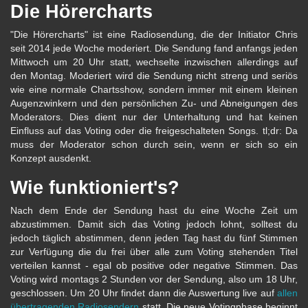
Die Hörercharts
"Die Hörercharts" ist eine Radiosendung, die der Initiator Chris
seit 2014 jede Woche moderiert. Die Sendung fand anfangs jeden
Mittwoch um 20 Uhr statt, wechselte inzwischen allerdings auf
den Montag. Moderiert wird die Sendung nicht streng und seriös
wie eine normale Chartsshow, sondern immer mit einem kleinen
Augenzwinkern und den persönlichen Zu- und Abneigungen des
Moderators. Dies dient nur der Unterhaltung und hat keinen
Einfluss auf das Voting oder die freigeschalteten Songs. tl;dr: Da
muss der Moderator schon durch sein, wenn er sich so ein
Konzept ausdenkt.
Wie funktioniert's?
Nach dem Ende der Sendung hast du eine Woche Zeit um
abzustimmen. Damit sich das Voting jedoch lohnt, solltest du
jedoch täglich abstimmen, denn jeden Tag hast du fünf Stimmen
zur Verfügung die du frei über alle zum Voting stehenden Titel
verteilen kannst - egal ob positive oder negative Stimmen. Das
Voting wird montags 2 Stunden vor der Sendung, also um 18 Uhr,
geschlossen. Um 20 Uhr findet dann die Auswertung live auf
allen
übertragenden Radiosendern
statt. Die neue Votingphase beginnt