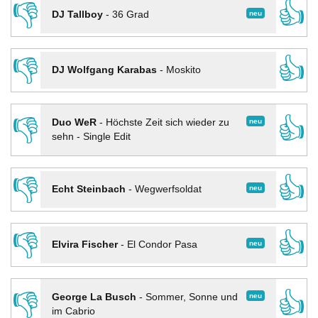
👎
👍
neu
DJ Tallboy
-
36 Grad
👎
👍
DJ Wolfgang Karabas
-
Moskito
👎
👍
neu
Duo WeR
-
Höchste Zeit sich wieder zu
sehn - Single Edit
👎
👍
neu
Echt Steinbach
-
Wegwerfsoldat
👎
👍
neu
Elvira Fischer
-
El Condor Pasa
👎
👍
neu
George La Busch
-
Sommer, Sonne und
im Cabrio