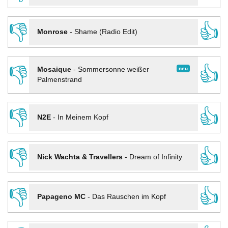
👎
👍
Monrose
-
Shame (Radio Edit)
👎
👍
neu
Mosaique
-
Sommersonne weißer
Palmenstrand
👎
👍
N2E
-
In Meinem Kopf
👎
👍
Nick Wachta & Travellers
-
Dream of Infinity
👎
👍
Papageno MC
-
Das Rauschen im Kopf