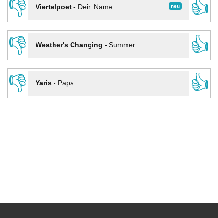
👎
👍
neu
Viertelpoet
-
Dein Name
👎
👍
Weather's Changing
-
Summer
👎
👍
Yaris
-
Papa