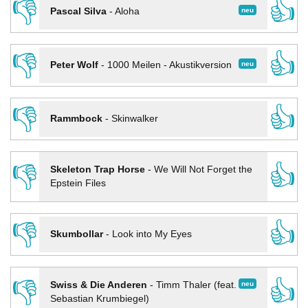
👎
👍
neu
Pascal Silva
-
Aloha
👎
👍
neu
Peter Wolf
-
1000 Meilen - Akustikversion
👎
👍
Rammbock
-
Skinwalker
👎
👍
Skeleton Trap Horse
-
We Will Not Forget the
Epstein Files
👎
👍
Skumbollar
-
Look into My Eyes
👎
👍
neu
Swiss & Die Anderen
-
Timm Thaler (feat.
Sebastian Krumbiegel)