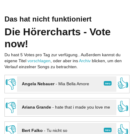
Das hat nicht funktioniert
Die Hörercharts - Vote
now!
Du hast 5 Votes pro Tag zur verfügung.. Außerdem kannst du
eigene Titel
vorschlagen
, oder aber ins
Archiv
blicken, um den
Verlauf einzelner Songs zu betrachten.
👎
👍
neu
Angela Nebauer
-
Mia Bella Amore
👎
👍
Ariana Grande
-
hate that i made you love me
👎
👍
neu
Bert Falko
-
Tu nicht so