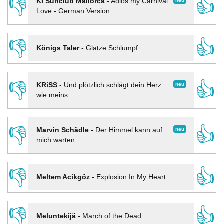
👎
👍
neu
KI Sunclub Mallorca
-
Adios my Carnival
Love - German Version
👎
👍
Königs Taler
-
Glatze Schlumpf
👎
👍
neu
KRiSS
-
Und plötzlich schlägt dein Herz
wie meins
👎
👍
neu
Marvin Schädle
-
Der Himmel kann auf
mich warten
👎
👍
Meltem Acikgöz
-
Explosion In My Heart
👎
👍
Meluntekijä
-
March of the Dead