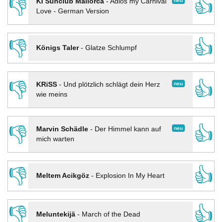
👎
👍
neu
KI Sunclub Mallorca
-
Adios my Carnival
Love - German Version
👎
👍
Königs Taler
-
Glatze Schlumpf
👎
👍
neu
KRiSS
-
Und plötzlich schlägt dein Herz
wie meins
👎
👍
neu
Marvin Schädle
-
Der Himmel kann auf
mich warten
👎
👍
Meltem Acikgöz
-
Explosion In My Heart
👎
👍
Meluntekijä
-
March of the Dead