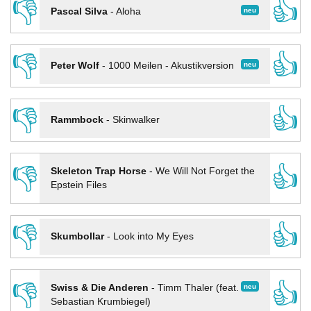
👎
👍
neu
Pascal Silva
-
Aloha
👎
👍
neu
Peter Wolf
-
1000 Meilen - Akustikversion
👎
👍
Rammbock
-
Skinwalker
👎
👍
Skeleton Trap Horse
-
We Will Not Forget the
Epstein Files
👎
👍
Skumbollar
-
Look into My Eyes
👎
👍
neu
Swiss & Die Anderen
-
Timm Thaler (feat.
Sebastian Krumbiegel)