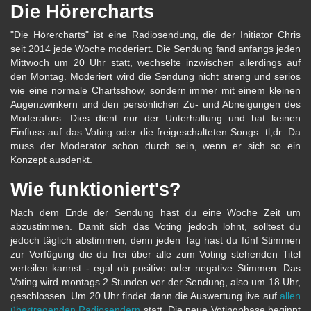
Die Hörercharts
"Die Hörercharts" ist eine Radiosendung, die der Initiator Chris
seit 2014 jede Woche moderiert. Die Sendung fand anfangs jeden
Mittwoch um 20 Uhr statt, wechselte inzwischen allerdings auf
den Montag. Moderiert wird die Sendung nicht streng und seriös
wie eine normale Chartsshow, sondern immer mit einem kleinen
Augenzwinkern und den persönlichen Zu- und Abneigungen des
Moderators. Dies dient nur der Unterhaltung und hat keinen
Einfluss auf das Voting oder die freigeschalteten Songs. tl;dr: Da
muss der Moderator schon durch sein, wenn er sich so ein
Konzept ausdenkt.
Wie funktioniert's?
Nach dem Ende der Sendung hast du eine Woche Zeit um
abzustimmen. Damit sich das Voting jedoch lohnt, solltest du
jedoch täglich abstimmen, denn jeden Tag hast du fünf Stimmen
zur Verfügung die du frei über alle zum Voting stehenden Titel
verteilen kannst - egal ob positive oder negative Stimmen. Das
Voting wird montags 2 Stunden vor der Sendung, also um 18 Uhr,
geschlossen. Um 20 Uhr findet dann die Auswertung live auf
allen
übertragenden Radiosendern
statt. Die neue Votingphase beginnt