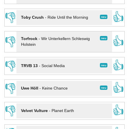
👎
👍
neu
Toby Crush
-
Ride Until the Morning
👎
👍
neu
Torfrock
-
Wir Unterkellern Schleswig
Holstein
👎
👍
neu
TRVB 13
-
Social Media
👎
👍
neu
Uwe Höll
-
Keine Chance
👎
👍
Velvet Vulture
-
Planet Earth