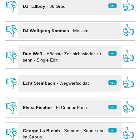
👎
👍
neu
DJ Tallboy
-
36 Grad
👎
👍
DJ Wolfgang Karabas
-
Moskito
👎
👍
neu
Duo WeR
-
Höchste Zeit sich wieder zu
sehn - Single Edit
👎
👍
neu
Echt Steinbach
-
Wegwerfsoldat
👎
👍
neu
Elvira Fischer
-
El Condor Pasa
👎
👍
neu
George La Busch
-
Sommer, Sonne und
im Cabrio