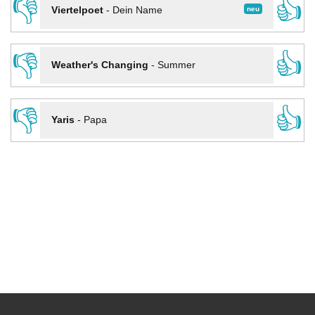
👎
👍
neu
Viertelpoet
-
Dein Name
👎
👍
Weather's Changing
-
Summer
👎
👍
Yaris
-
Papa