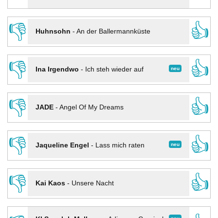
👎
👍
Huhnsohn
-
An der Ballermannküste
👎
👍
neu
Ina Irgendwo
-
Ich steh wieder auf
👎
👍
JADE
-
Angel Of My Dreams
👎
👍
neu
Jaqueline Engel
-
Lass mich raten
👎
👍
Kai Kaos
-
Unsere Nacht