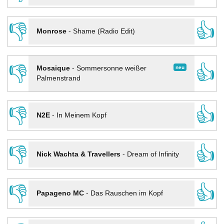
👎
👍
Monrose
-
Shame (Radio Edit)
👎
👍
neu
Mosaique
-
Sommersonne weißer
Palmenstrand
👎
👍
N2E
-
In Meinem Kopf
👎
👍
Nick Wachta & Travellers
-
Dream of Infinity
👎
👍
Papageno MC
-
Das Rauschen im Kopf