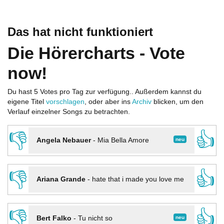
Das hat nicht funktioniert
Die Hörercharts - Vote
now!
Du hast 5 Votes pro Tag zur verfügung.. Außerdem kannst du
eigene Titel
vorschlagen
, oder aber ins
Archiv
blicken, um den
Verlauf einzelner Songs zu betrachten.
👎
👍
neu
Angela Nebauer
-
Mia Bella Amore
👎
👍
Ariana Grande
-
hate that i made you love me
👎
👍
neu
Bert Falko
-
Tu nicht so