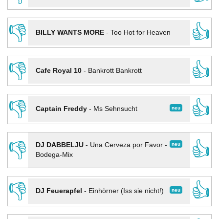
👎
👍
BILLY WANTS MORE
-
Too Hot for Heaven
👎
👍
Cafe Royal 10
-
Bankrott Bankrott
👎
👍
neu
Captain Freddy
-
Ms Sehnsucht
👎
👍
neu
DJ DABBELJU
-
Una Cerveza por Favor -
Bodega-Mix
👎
👍
neu
DJ Feuerapfel
-
Einhörner (Iss sie nicht!)