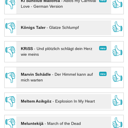
👎
👍
neu
KI Sunclub Mallorca
-
Adios my Carnival
Love - German Version
👎
👍
Königs Taler
-
Glatze Schlumpf
👎
👍
neu
KRiSS
-
Und plötzlich schlägt dein Herz
wie meins
👎
👍
neu
Marvin Schädle
-
Der Himmel kann auf
mich warten
👎
👍
Meltem Acikgöz
-
Explosion In My Heart
👎
👍
Meluntekijä
-
March of the Dead