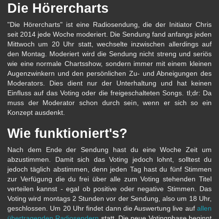
Die Hörercharts
"Die Hörercharts" ist eine Radiosendung, die der Initiator Chris
seit 2014 jede Woche moderiert. Die Sendung fand anfangs jeden
Mittwoch um 20 Uhr statt, wechselte inzwischen allerdings auf
den Montag. Moderiert wird die Sendung nicht streng und seriös
wie eine normale Chartsshow, sondern immer mit einem kleinen
Augenzwinkern und den persönlichen Zu- und Abneigungen des
Moderators. Dies dient nur der Unterhaltung und hat keinen
Einfluss auf das Voting oder die freigeschalteten Songs. tl;dr: Da
muss der Moderator schon durch sein, wenn er sich so ein
Konzept ausdenkt.
Wie funktioniert's?
Nach dem Ende der Sendung hast du eine Woche Zeit um
abzustimmen. Damit sich das Voting jedoch lohnt, solltest du
jedoch täglich abstimmen, denn jeden Tag hast du fünf Stimmen
zur Verfügung die du frei über alle zum Voting stehenden Titel
verteilen kannst - egal ob positive oder negative Stimmen. Das
Voting wird montags 2 Stunden vor der Sendung, also um 18 Uhr,
geschlossen. Um 20 Uhr findet dann die Auswertung live auf
allen
übertragenden Radiosendern
statt. Die neue Votingphase beginnt