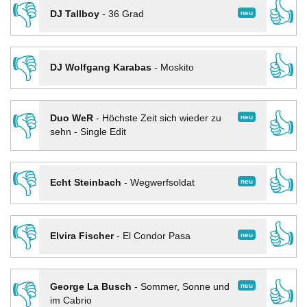
👎
👍
neu
DJ Tallboy
-
36 Grad
👎
👍
DJ Wolfgang Karabas
-
Moskito
👎
👍
neu
Duo WeR
-
Höchste Zeit sich wieder zu
sehn - Single Edit
👎
👍
neu
Echt Steinbach
-
Wegwerfsoldat
👎
👍
neu
Elvira Fischer
-
El Condor Pasa
👎
👍
neu
George La Busch
-
Sommer, Sonne und
im Cabrio