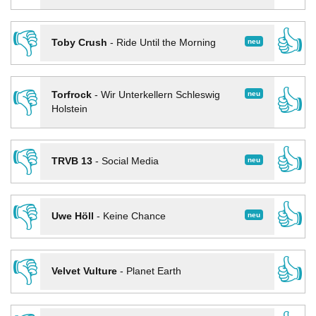
👎
👍
neu
Toby Crush
-
Ride Until the Morning
👎
👍
neu
Torfrock
-
Wir Unterkellern Schleswig
Holstein
👎
👍
neu
TRVB 13
-
Social Media
👎
👍
neu
Uwe Höll
-
Keine Chance
👎
👍
Velvet Vulture
-
Planet Earth