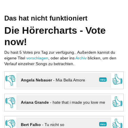
Das hat nicht funktioniert
Die Hörercharts - Vote
now!
Du hast 5 Votes pro Tag zur verfügung.. Außerdem kannst du
eigene Titel
vorschlagen
, oder aber ins
Archiv
blicken, um den
Verlauf einzelner Songs zu betrachten.
👎
👍
neu
Angela Nebauer
-
Mia Bella Amore
👎
👍
Ariana Grande
-
hate that i made you love me
👎
👍
neu
Bert Falko
-
Tu nicht so