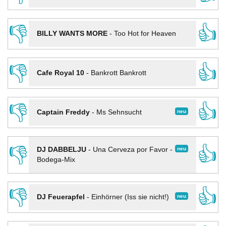
👎
👍
BILLY WANTS MORE
-
Too Hot for Heaven
👎
👍
Cafe Royal 10
-
Bankrott Bankrott
👎
👍
neu
Captain Freddy
-
Ms Sehnsucht
👎
👍
neu
DJ DABBELJU
-
Una Cerveza por Favor -
Bodega-Mix
👎
👍
neu
DJ Feuerapfel
-
Einhörner (Iss sie nicht!)