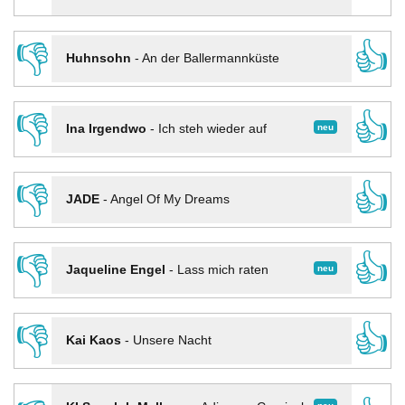
👎
👍
Huhnsohn
-
An der Ballermannküste
👎
👍
neu
Ina Irgendwo
-
Ich steh wieder auf
👎
👍
JADE
-
Angel Of My Dreams
👎
👍
neu
Jaqueline Engel
-
Lass mich raten
👎
👍
Kai Kaos
-
Unsere Nacht