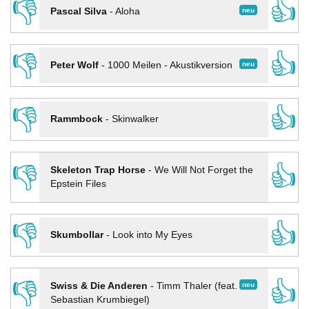
👎
👍
neu
Pascal Silva
-
Aloha
👎
👍
neu
Peter Wolf
-
1000 Meilen - Akustikversion
👎
👍
Rammbock
-
Skinwalker
👎
👍
Skeleton Trap Horse
-
We Will Not Forget the
Epstein Files
👎
👍
Skumbollar
-
Look into My Eyes
👎
👍
neu
Swiss & Die Anderen
-
Timm Thaler (feat.
Sebastian Krumbiegel)