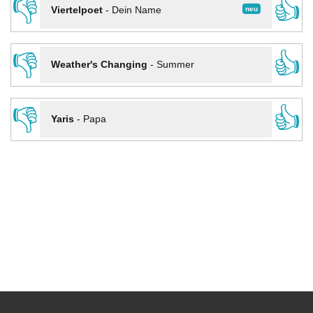
👎
👍
neu
Viertelpoet
-
Dein Name
👎
👍
Weather's Changing
-
Summer
👎
👍
Yaris
-
Papa