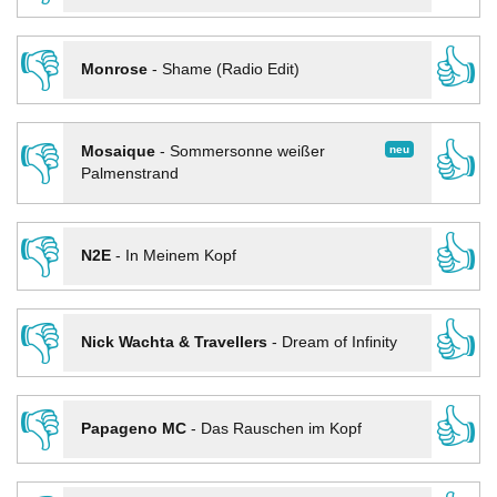
👎
👍
Monrose
-
Shame (Radio Edit)
👎
👍
neu
Mosaique
-
Sommersonne weißer
Palmenstrand
👎
👍
N2E
-
In Meinem Kopf
👎
👍
Nick Wachta & Travellers
-
Dream of Infinity
👎
👍
Papageno MC
-
Das Rauschen im Kopf