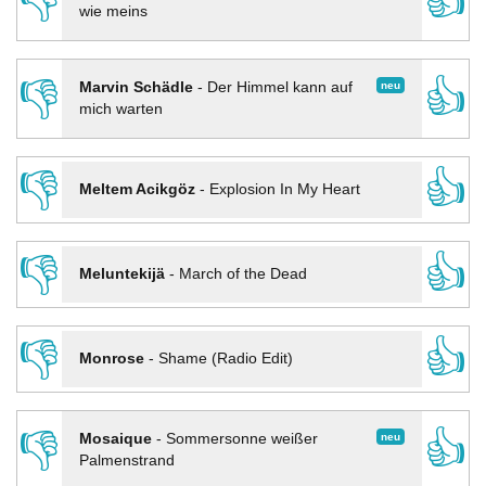
👎
👍
wie meins
👎
👍
neu
Marvin Schädle
-
Der Himmel kann auf
mich warten
👎
👍
Meltem Acikgöz
-
Explosion In My Heart
👎
👍
Meluntekijä
-
March of the Dead
👎
👍
Monrose
-
Shame (Radio Edit)
👎
👍
neu
Mosaique
-
Sommersonne weißer
Palmenstrand