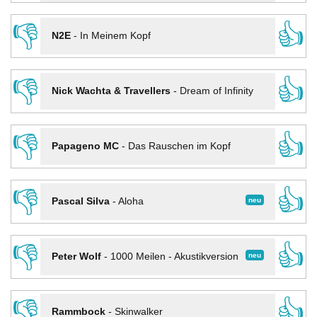
👎
👍
N2E
-
In Meinem Kopf
👎
👍
Nick Wachta & Travellers
-
Dream of Infinity
👎
👍
Papageno MC
-
Das Rauschen im Kopf
👎
👍
neu
Pascal Silva
-
Aloha
👎
👍
neu
Peter Wolf
-
1000 Meilen - Akustikversion
👎
👍
Rammbock
-
Skinwalker