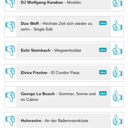
👎
👍
DJ Wolfgang Karabas
-
Moskito
👎
👍
neu
Duo WeR
-
Höchste Zeit sich wieder zu
sehn - Single Edit
👎
👍
neu
Echt Steinbach
-
Wegwerfsoldat
👎
👍
neu
Elvira Fischer
-
El Condor Pasa
👎
👍
neu
George La Busch
-
Sommer, Sonne und
im Cabrio
👎
👍
Huhnsohn
-
An der Ballermannküste