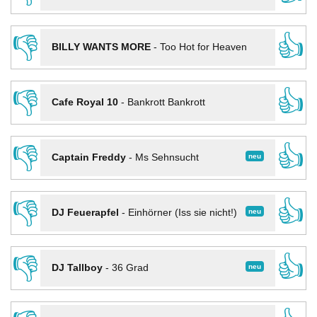
👎
👍
BILLY WANTS MORE
-
Too Hot for Heaven
👎
👍
Cafe Royal 10
-
Bankrott Bankrott
👎
👍
neu
Captain Freddy
-
Ms Sehnsucht
👎
👍
neu
DJ Feuerapfel
-
Einhörner (Iss sie nicht!)
👎
👍
neu
DJ Tallboy
-
36 Grad