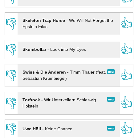
👎
👍
Skeleton Trap Horse
-
We Will Not Forget the
Epstein Files
👎
👍
Skumbollar
-
Look into My Eyes
👎
👍
neu
Swiss & Die Anderen
-
Timm Thaler (feat.
Sebastian Krumbiegel)
👎
👍
neu
Torfrock
-
Wir Unterkellern Schleswig
Holstein
👎
👍
neu
Uwe Höll
-
Keine Chance