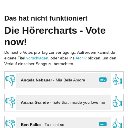
Das hat nicht funktioniert
Die Hörercharts - Vote
now!
Du hast 5 Votes pro Tag zur verfügung.. Außerdem kannst du
eigene Titel
vorschlagen
, oder aber ins
Archiv
blicken, um den
Verlauf einzelner Songs zu betrachten.
👎
👍
neu
Angela Nebauer
-
Mia Bella Amore
👎
👍
Ariana Grande
-
hate that i made you love me
👎
👍
neu
Bert Falko
-
Tu nicht so