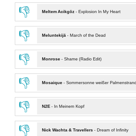
👎
Meltem Acikgöz
-
Explosion In My Heart
👎
Meluntekijä
-
March of the Dead
👎
Monrose
-
Shame (Radio Edit)
👎
Mosaique
-
Sommersonne weißer Palmenstran
👎
N2E
-
In Meinem Kopf
👎
Nick Wachta & Travellers
-
Dream of Infinity