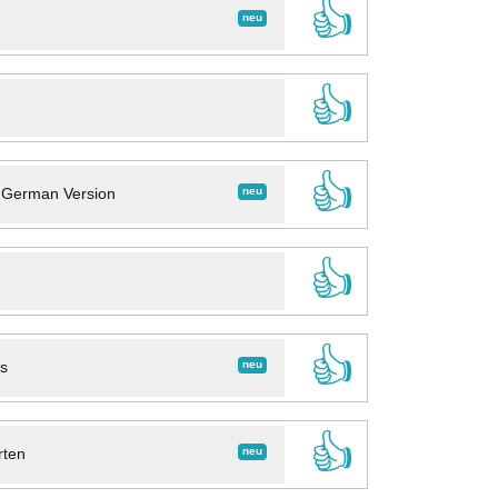
👍
neu
👍
👍
neu
- German Version
👍
👍
neu
ns
👍
neu
rten