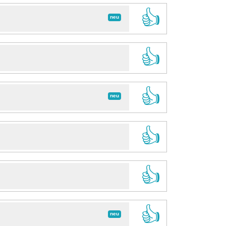
👍
neu
👍
👍
neu
👍
👍
👍
neu