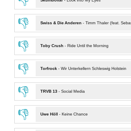
👎
Skumbollar
-
Look into My Eyes
👎
Swiss & Die Anderen
-
Timm Thaler (feat. Seba
👎
Toby Crush
-
Ride Until the Morning
👎
Torfrock
-
Wir Unterkellern Schleswig Holstein
👎
TRVB 13
-
Social Media
👎
Uwe Höll
-
Keine Chance