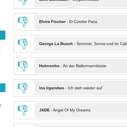
👎
Elvira Fischer
-
El Condor Pasa
👎
George La Busch
-
Sommer, Sonne und im Cab
.
👎
Huhnsohn
-
An der Ballermannküste
👎
Ina Irgendwo
-
Ich steh wieder auf
n
👎
JADE
-
Angel Of My Dreams