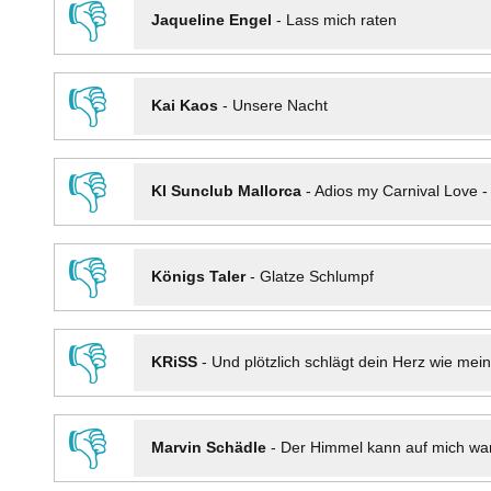
👎
Jaqueline Engel
-
Lass mich raten
👎
Kai Kaos
-
Unsere Nacht
👎
KI Sunclub Mallorca
-
Adios my Carnival Love 
👎
Königs Taler
-
Glatze Schlumpf
👎
KRiSS
-
Und plötzlich schlägt dein Herz wie mei
👎
Marvin Schädle
-
Der Himmel kann auf mich wa