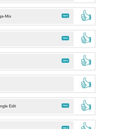
👍
neu
ga-Mix
👍
neu
👍
neu
👍
👍
neu
ngle Edit
👍
neu