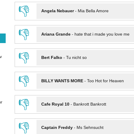
👎
Angela Nebauer
-
Mia Bella Amore
👎
Ariana Grande
-
hate that i made you love me
👎
v
Bert Falko
-
Tu nicht so
👎
BILLY WANTS MORE
-
Too Hot for Heaven
👎
hr
Cafe Royal 10
-
Bankrott Bankrott
👎
Captain Freddy
-
Ms Sehnsucht