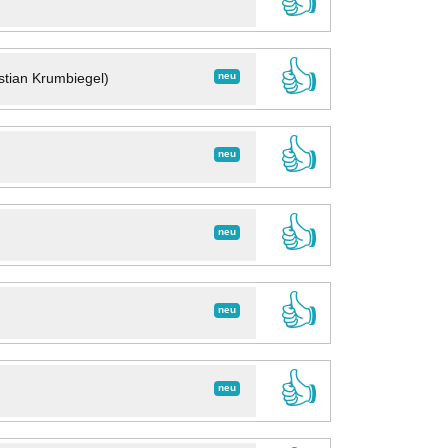
👍
👍
neu
stian Krumbiegel)
👍
neu
👍
neu
👍
neu
👍
neu