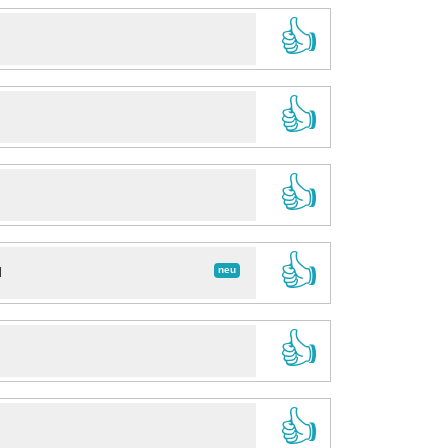
👍
👍
👍
👍
neu
d
👍
👍