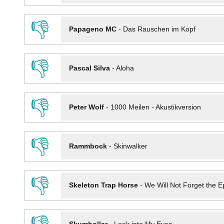
👎
Papageno MC
-
Das Rauschen im Kopf
👎
Pascal Silva
-
Aloha
👎
Peter Wolf
-
1000 Meilen - Akustikversion
👎
Rammbock
-
Skinwalker
👎
Skeleton Trap Horse
-
We Will Not Forget the Ep