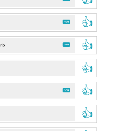
👍
neu
👍
neu
rio
👍
👍
neu
👍