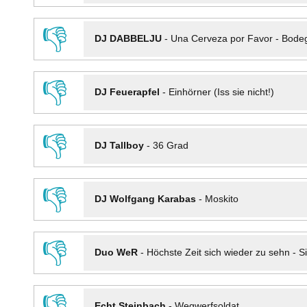
👎
DJ DABBELJU
-
Una Cerveza por Favor - Bode
👎
DJ Feuerapfel
-
Einhörner (Iss sie nicht!)
👎
DJ Tallboy
-
36 Grad
👎
DJ Wolfgang Karabas
-
Moskito
👎
Duo WeR
-
Höchste Zeit sich wieder zu sehn - Si
👎
Echt Steinbach
-
Wegwerfsoldat