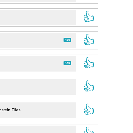
👍
👍
neu
👍
neu
👍
👍
stein Files