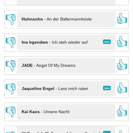
👎
👍
Huhnsohn
-
An der Ballermannküste
👎
👍
neu
Ina Irgendwo
-
Ich steh wieder auf
👎
👍
JADE
-
Angel Of My Dreams
👎
👍
neu
Jaqueline Engel
-
Lass mich raten
👎
👍
Kai Kaos
-
Unsere Nacht