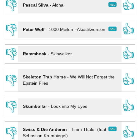
👎
👍
neu
Pascal Silva
-
Aloha
👎
👍
neu
Peter Wolf
-
1000 Meilen - Akustikversion
👎
👍
Rammbock
-
Skinwalker
👎
👍
Skeleton Trap Horse
-
We Will Not Forget the
Epstein Files
👎
👍
Skumbollar
-
Look into My Eyes
👎
👍
neu
Swiss & Die Anderen
-
Timm Thaler (feat.
Sebastian Krumbiegel)