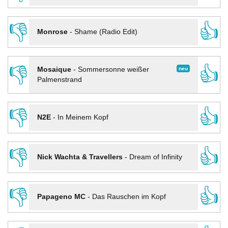
👎
👍
Monrose
-
Shame (Radio Edit)
👎
👍
neu
Mosaique
-
Sommersonne weißer
Palmenstrand
👎
👍
N2E
-
In Meinem Kopf
👎
👍
Nick Wachta & Travellers
-
Dream of Infinity
👎
👍
Papageno MC
-
Das Rauschen im Kopf