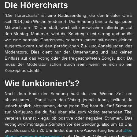
Die Hörercharts
"Die Hörercharts" ist eine Radiosendung, die der Initiator Chris
seit 2014 jede Woche moderiert. Die Sendung fand anfangs jeden
Mittwoch um 20 Uhr statt, wechselte inzwischen allerdings auf
den Montag. Moderiert wird die Sendung nicht streng und seriös
wie eine normale Chartsshow, sondern immer mit einem kleinen
Augenzwinkern und den persönlichen Zu- und Abneigungen des
Moderators. Dies dient nur der Unterhaltung und hat keinen
Einfluss auf das Voting oder die freigeschalteten Songs. tl;dr: Da
muss der Moderator schon durch sein, wenn er sich so ein
Konzept ausdenkt.
Wie funktioniert's?
Nach dem Ende der Sendung hast du eine Woche Zeit um
abzustimmen. Damit sich das Voting jedoch lohnt, solltest du
jedoch täglich abstimmen, denn jeden Tag hast du fünf Stimmen
zur Verfügung die du frei über alle zum Voting stehenden Titel
verteilen kannst - egal ob positive oder negative Stimmen. Das
Voting wird montags 2 Stunden vor der Sendung, also um 18 Uhr,
geschlossen. Um 20 Uhr findet dann die Auswertung live auf
allen
übertragenden Radiosendern
statt. Die neue Votingphase beginnt