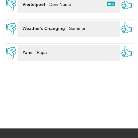
👎
👍
neu
Viertelpoet
-
Dein Name
👎
👍
Weather's Changing
-
Summer
👎
👍
Yaris
-
Papa