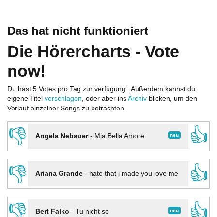
Das hat nicht funktioniert
Die Hörercharts - Vote
now!
Du hast 5 Votes pro Tag zur verfügung.. Außerdem kannst du
eigene Titel
vorschlagen
, oder aber ins
Archiv
blicken, um den
Verlauf einzelner Songs zu betrachten.
👎
👍
neu
Angela Nebauer
-
Mia Bella Amore
👎
👍
Ariana Grande
-
hate that i made you love me
👎
👍
neu
Bert Falko
-
Tu nicht so