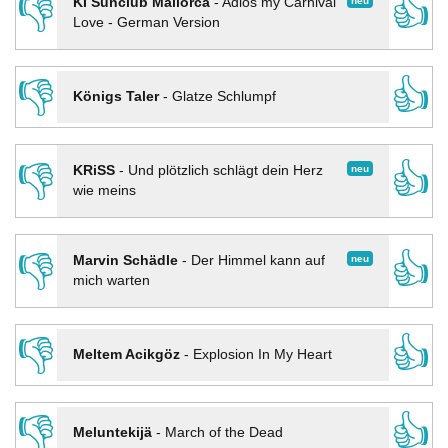
👎
👍
neu
KI Sunclub Mallorca
-
Adios my Carnival
Love - German Version
👎
👍
Königs Taler
-
Glatze Schlumpf
👎
👍
neu
KRiSS
-
Und plötzlich schlägt dein Herz
wie meins
👎
👍
neu
Marvin Schädle
-
Der Himmel kann auf
mich warten
👎
👍
Meltem Acikgöz
-
Explosion In My Heart
👎
👍
Meluntekijä
-
March of the Dead