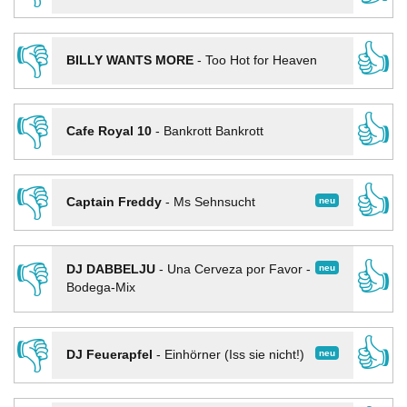
👎
👍
BILLY WANTS MORE
-
Too Hot for Heaven
👎
👍
Cafe Royal 10
-
Bankrott Bankrott
👎
👍
neu
Captain Freddy
-
Ms Sehnsucht
👎
👍
neu
DJ DABBELJU
-
Una Cerveza por Favor -
Bodega-Mix
👎
👍
neu
DJ Feuerapfel
-
Einhörner (Iss sie nicht!)