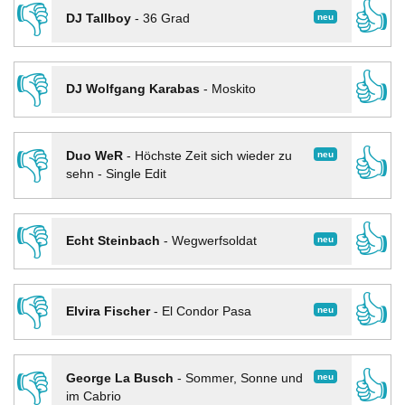
👎
👍
neu
DJ Tallboy
-
36 Grad
👎
👍
DJ Wolfgang Karabas
-
Moskito
👎
👍
neu
Duo WeR
-
Höchste Zeit sich wieder zu
sehn - Single Edit
👎
👍
neu
Echt Steinbach
-
Wegwerfsoldat
👎
👍
neu
Elvira Fischer
-
El Condor Pasa
👎
👍
neu
George La Busch
-
Sommer, Sonne und
im Cabrio