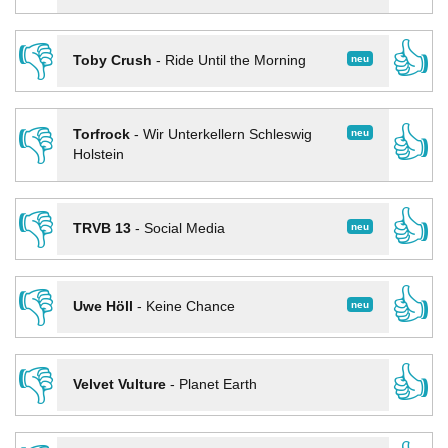
👎
👍
neu
Toby Crush
-
Ride Until the Morning
👎
👍
neu
Torfrock
-
Wir Unterkellern Schleswig
Holstein
👎
👍
neu
TRVB 13
-
Social Media
👎
👍
neu
Uwe Höll
-
Keine Chance
👎
👍
Velvet Vulture
-
Planet Earth