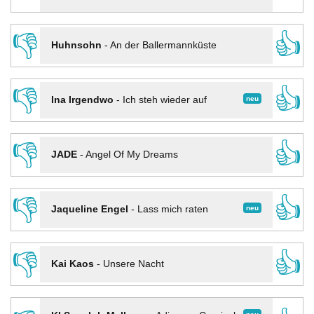
👎
👍
Huhnsohn
-
An der Ballermannküste
👎
👍
neu
Ina Irgendwo
-
Ich steh wieder auf
👎
👍
JADE
-
Angel Of My Dreams
👎
👍
neu
Jaqueline Engel
-
Lass mich raten
👎
👍
Kai Kaos
-
Unsere Nacht