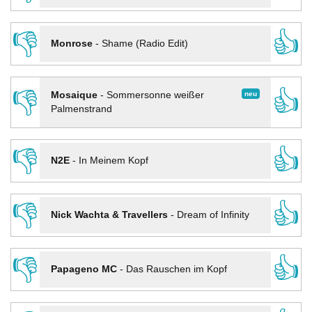
👎
👍
Monrose
-
Shame (Radio Edit)
👎
👍
neu
Mosaique
-
Sommersonne weißer
Palmenstrand
👎
👍
N2E
-
In Meinem Kopf
👎
👍
Nick Wachta & Travellers
-
Dream of Infinity
👎
👍
Papageno MC
-
Das Rauschen im Kopf