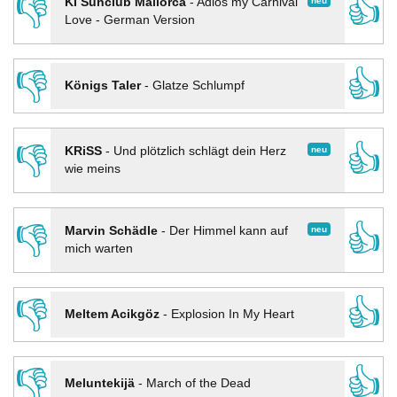
👎
👍
neu
KI Sunclub Mallorca
-
Adios my Carnival
Love - German Version
👎
👍
Königs Taler
-
Glatze Schlumpf
👎
👍
neu
KRiSS
-
Und plötzlich schlägt dein Herz
wie meins
👎
👍
neu
Marvin Schädle
-
Der Himmel kann auf
mich warten
👎
👍
Meltem Acikgöz
-
Explosion In My Heart
👎
👍
Meluntekijä
-
March of the Dead