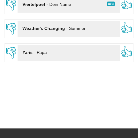
👎
👍
neu
Viertelpoet
-
Dein Name
👎
👍
Weather's Changing
-
Summer
👎
👍
Yaris
-
Papa