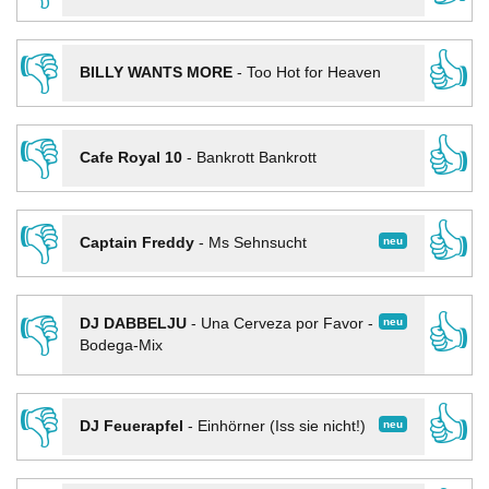
👎
👍
BILLY WANTS MORE
-
Too Hot for Heaven
👎
👍
Cafe Royal 10
-
Bankrott Bankrott
👎
👍
neu
Captain Freddy
-
Ms Sehnsucht
👎
👍
neu
DJ DABBELJU
-
Una Cerveza por Favor -
Bodega-Mix
👎
👍
neu
DJ Feuerapfel
-
Einhörner (Iss sie nicht!)