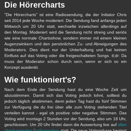
Die Hörercharts
"Die Hörercharts" ist eine Radiosendung, die der Initiator Chris
seit 2014 jede Woche moderiert. Die Sendung fand anfangs jeden
Mittwoch um 20 Uhr statt, wechselte inzwischen allerdings auf
den Montag. Moderiert wird die Sendung nicht streng und seriös
wie eine normale Chartsshow, sondern immer mit einem kleinen
Augenzwinkern und den persönlichen Zu- und Abneigungen des
Moderators. Dies dient nur der Unterhaltung und hat keinen
Einfluss auf das Voting oder die freigeschalteten Songs. tl;dr: Da
muss der Moderator schon durch sein, wenn er sich so ein
Konzept ausdenkt.
Wie funktioniert's?
Nach dem Ende der Sendung hast du eine Woche Zeit um
abzustimmen. Damit sich das Voting jedoch lohnt, solltest du
jedoch täglich abstimmen, denn jeden Tag hast du fünf Stimmen
zur Verfügung die du frei über alle zum Voting stehenden Titel
verteilen kannst - egal ob positive oder negative Stimmen. Das
Voting wird montags 2 Stunden vor der Sendung, also um 18 Uhr,
geschlossen. Um 20 Uhr findet dann die Auswertung live auf
allen
übertragenden Radiosendern
statt. Die neue Votingphase beginnt