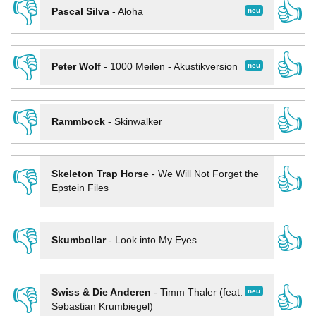
👎
👍
neu
Pascal Silva
-
Aloha
👎
👍
neu
Peter Wolf
-
1000 Meilen - Akustikversion
👎
👍
Rammbock
-
Skinwalker
👎
👍
Skeleton Trap Horse
-
We Will Not Forget the
Epstein Files
👎
👍
Skumbollar
-
Look into My Eyes
👎
👍
neu
Swiss & Die Anderen
-
Timm Thaler (feat.
Sebastian Krumbiegel)