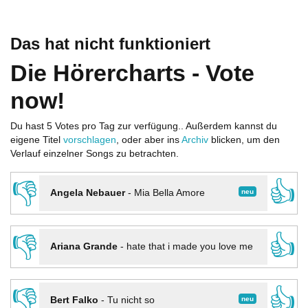
Das hat nicht funktioniert
Die Hörercharts - Vote
now!
Du hast 5 Votes pro Tag zur verfügung.. Außerdem kannst du
eigene Titel
vorschlagen
, oder aber ins
Archiv
blicken, um den
Verlauf einzelner Songs zu betrachten.
👎
👍
neu
Angela Nebauer
-
Mia Bella Amore
👎
👍
Ariana Grande
-
hate that i made you love me
👎
👍
neu
Bert Falko
-
Tu nicht so