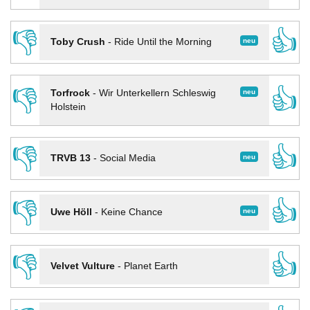
👎
👍
neu
Toby Crush
-
Ride Until the Morning
👎
👍
neu
Torfrock
-
Wir Unterkellern Schleswig
Holstein
👎
👍
neu
TRVB 13
-
Social Media
👎
👍
neu
Uwe Höll
-
Keine Chance
👎
👍
Velvet Vulture
-
Planet Earth