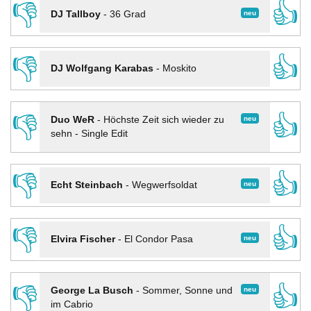
👎
👍
neu
DJ Tallboy
-
36 Grad
👎
👍
DJ Wolfgang Karabas
-
Moskito
👎
👍
neu
Duo WeR
-
Höchste Zeit sich wieder zu
sehn - Single Edit
👎
👍
neu
Echt Steinbach
-
Wegwerfsoldat
👎
👍
neu
Elvira Fischer
-
El Condor Pasa
👎
👍
neu
George La Busch
-
Sommer, Sonne und
im Cabrio