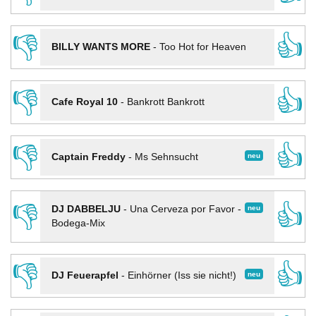
👎
👍
BILLY WANTS MORE
-
Too Hot for Heaven
👎
👍
Cafe Royal 10
-
Bankrott Bankrott
👎
👍
neu
Captain Freddy
-
Ms Sehnsucht
👎
👍
neu
DJ DABBELJU
-
Una Cerveza por Favor -
Bodega-Mix
👎
👍
neu
DJ Feuerapfel
-
Einhörner (Iss sie nicht!)