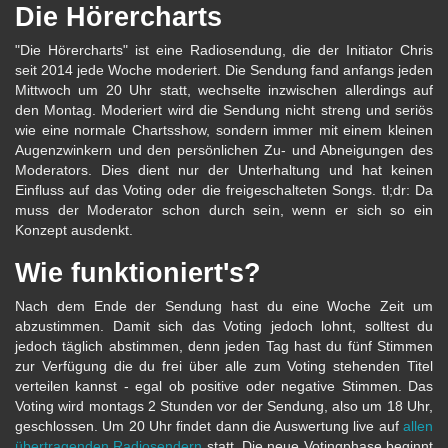
Die Hörercharts
"Die Hörercharts" ist eine Radiosendung, die der Initiator Chris
seit 2014 jede Woche moderiert. Die Sendung fand anfangs jeden
Mittwoch um 20 Uhr statt, wechselte inzwischen allerdings auf
den Montag. Moderiert wird die Sendung nicht streng und seriös
wie eine normale Chartsshow, sondern immer mit einem kleinen
Augenzwinkern und den persönlichen Zu- und Abneigungen des
Moderators. Dies dient nur der Unterhaltung und hat keinen
Einfluss auf das Voting oder die freigeschalteten Songs. tl;dr: Da
muss der Moderator schon durch sein, wenn er sich so ein
Konzept ausdenkt.
Wie funktioniert's?
Nach dem Ende der Sendung hast du eine Woche Zeit um
abzustimmen. Damit sich das Voting jedoch lohnt, solltest du
jedoch täglich abstimmen, denn jeden Tag hast du fünf Stimmen
zur Verfügung die du frei über alle zum Voting stehenden Titel
verteilen kannst - egal ob positive oder negative Stimmen. Das
Voting wird montags 2 Stunden vor der Sendung, also um 18 Uhr,
geschlossen. Um 20 Uhr findet dann die Auswertung live auf
allen
übertragenden Radiosendern
statt. Die neue Votingphase beginnt