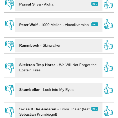
👎
👍
neu
Pascal Silva
-
Aloha
👎
👍
neu
Peter Wolf
-
1000 Meilen - Akustikversion
👎
👍
Rammbock
-
Skinwalker
👎
👍
Skeleton Trap Horse
-
We Will Not Forget the
Epstein Files
👎
👍
Skumbollar
-
Look into My Eyes
👎
👍
neu
Swiss & Die Anderen
-
Timm Thaler (feat.
Sebastian Krumbiegel)