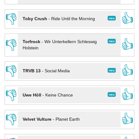
👎
👍
neu
Toby Crush
-
Ride Until the Morning
👎
👍
neu
Torfrock
-
Wir Unterkellern Schleswig
Holstein
👎
👍
neu
TRVB 13
-
Social Media
👎
👍
neu
Uwe Höll
-
Keine Chance
👎
👍
Velvet Vulture
-
Planet Earth