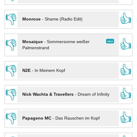
👎
👍
Monrose
-
Shame (Radio Edit)
👎
👍
neu
Mosaique
-
Sommersonne weißer
Palmenstrand
👎
👍
N2E
-
In Meinem Kopf
👎
👍
Nick Wachta & Travellers
-
Dream of Infinity
👎
👍
Papageno MC
-
Das Rauschen im Kopf