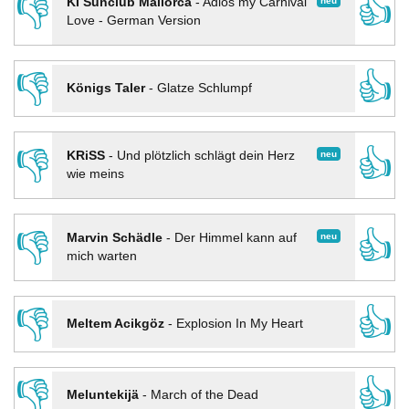
👎
👍
neu
KI Sunclub Mallorca
-
Adios my Carnival
Love - German Version
👎
👍
Königs Taler
-
Glatze Schlumpf
👎
👍
neu
KRiSS
-
Und plötzlich schlägt dein Herz
wie meins
👎
👍
neu
Marvin Schädle
-
Der Himmel kann auf
mich warten
👎
👍
Meltem Acikgöz
-
Explosion In My Heart
👎
👍
Meluntekijä
-
March of the Dead