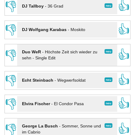
👎
👍
neu
DJ Tallboy
-
36 Grad
👎
👍
DJ Wolfgang Karabas
-
Moskito
👎
👍
neu
Duo WeR
-
Höchste Zeit sich wieder zu
sehn - Single Edit
👎
👍
neu
Echt Steinbach
-
Wegwerfsoldat
👎
👍
neu
Elvira Fischer
-
El Condor Pasa
👎
👍
neu
George La Busch
-
Sommer, Sonne und
im Cabrio