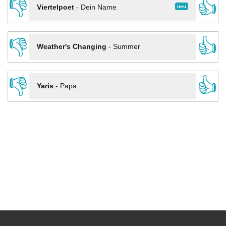
👎
👍
neu
Viertelpoet
-
Dein Name
👎
👍
Weather's Changing
-
Summer
👎
👍
Yaris
-
Papa