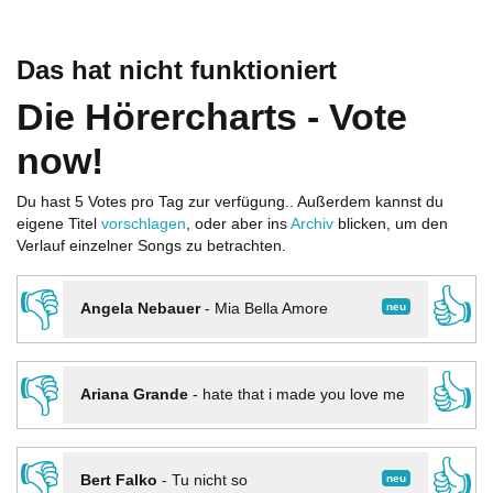
Das hat nicht funktioniert
Die Hörercharts - Vote
now!
Du hast 5 Votes pro Tag zur verfügung.. Außerdem kannst du
eigene Titel
vorschlagen
, oder aber ins
Archiv
blicken, um den
Verlauf einzelner Songs zu betrachten.
👎
👍
neu
Angela Nebauer
-
Mia Bella Amore
👎
👍
Ariana Grande
-
hate that i made you love me
👎
👍
neu
Bert Falko
-
Tu nicht so