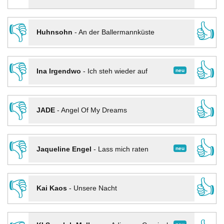
👎
👍
Huhnsohn
-
An der Ballermannküste
👎
👍
neu
Ina Irgendwo
-
Ich steh wieder auf
👎
👍
JADE
-
Angel Of My Dreams
👎
👍
neu
Jaqueline Engel
-
Lass mich raten
👎
👍
Kai Kaos
-
Unsere Nacht