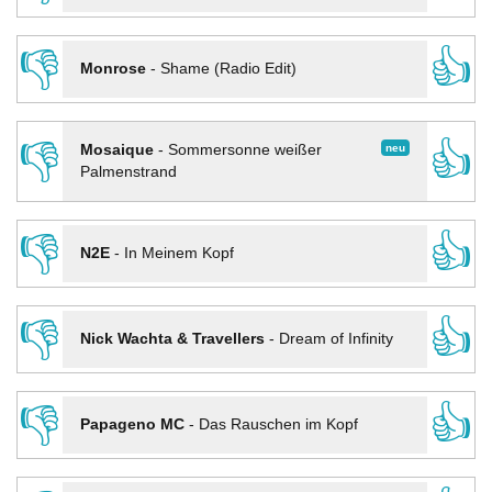
👎
👍
Monrose
-
Shame (Radio Edit)
👎
👍
neu
Mosaique
-
Sommersonne weißer
Palmenstrand
👎
👍
N2E
-
In Meinem Kopf
👎
👍
Nick Wachta & Travellers
-
Dream of Infinity
👎
👍
Papageno MC
-
Das Rauschen im Kopf