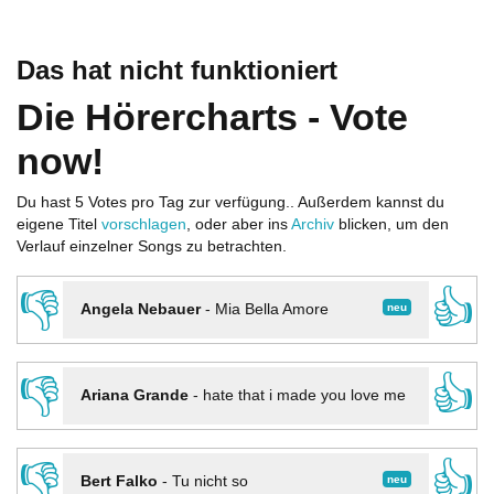
Das hat nicht funktioniert
Die Hörercharts - Vote
now!
Du hast 5 Votes pro Tag zur verfügung.. Außerdem kannst du
eigene Titel
vorschlagen
, oder aber ins
Archiv
blicken, um den
Verlauf einzelner Songs zu betrachten.
👎
👍
neu
Angela Nebauer
-
Mia Bella Amore
👎
👍
Ariana Grande
-
hate that i made you love me
👎
👍
neu
Bert Falko
-
Tu nicht so