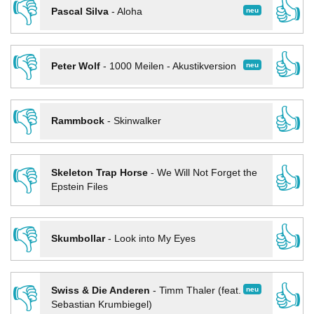
👎
👍
neu
Pascal Silva
-
Aloha
👎
👍
neu
Peter Wolf
-
1000 Meilen - Akustikversion
👎
👍
Rammbock
-
Skinwalker
👎
👍
Skeleton Trap Horse
-
We Will Not Forget the
Epstein Files
👎
👍
Skumbollar
-
Look into My Eyes
👎
👍
neu
Swiss & Die Anderen
-
Timm Thaler (feat.
Sebastian Krumbiegel)