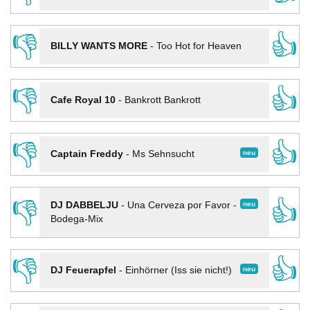
👎
👍
BILLY WANTS MORE
-
Too Hot for Heaven
👎
👍
Cafe Royal 10
-
Bankrott Bankrott
👎
👍
neu
Captain Freddy
-
Ms Sehnsucht
👎
👍
neu
DJ DABBELJU
-
Una Cerveza por Favor -
Bodega-Mix
👎
👍
neu
DJ Feuerapfel
-
Einhörner (Iss sie nicht!)