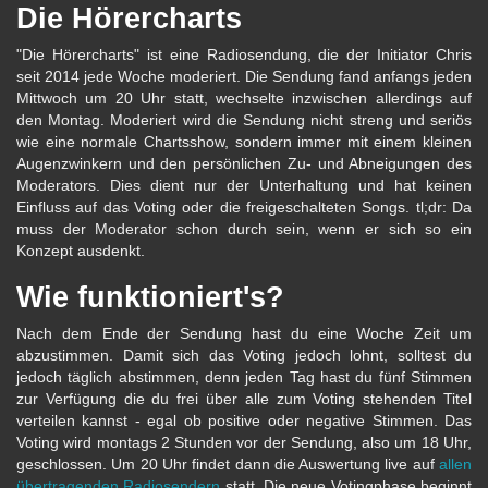
Die Hörercharts
"Die Hörercharts" ist eine Radiosendung, die der Initiator Chris
seit 2014 jede Woche moderiert. Die Sendung fand anfangs jeden
Mittwoch um 20 Uhr statt, wechselte inzwischen allerdings auf
den Montag. Moderiert wird die Sendung nicht streng und seriös
wie eine normale Chartsshow, sondern immer mit einem kleinen
Augenzwinkern und den persönlichen Zu- und Abneigungen des
Moderators. Dies dient nur der Unterhaltung und hat keinen
Einfluss auf das Voting oder die freigeschalteten Songs. tl;dr: Da
muss der Moderator schon durch sein, wenn er sich so ein
Konzept ausdenkt.
Wie funktioniert's?
Nach dem Ende der Sendung hast du eine Woche Zeit um
abzustimmen. Damit sich das Voting jedoch lohnt, solltest du
jedoch täglich abstimmen, denn jeden Tag hast du fünf Stimmen
zur Verfügung die du frei über alle zum Voting stehenden Titel
verteilen kannst - egal ob positive oder negative Stimmen. Das
Voting wird montags 2 Stunden vor der Sendung, also um 18 Uhr,
geschlossen. Um 20 Uhr findet dann die Auswertung live auf
allen
übertragenden Radiosendern
statt. Die neue Votingphase beginnt