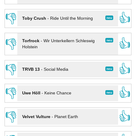
👎
👍
neu
Toby Crush
-
Ride Until the Morning
👎
👍
neu
Torfrock
-
Wir Unterkellern Schleswig
Holstein
👎
👍
neu
TRVB 13
-
Social Media
👎
👍
neu
Uwe Höll
-
Keine Chance
👎
👍
Velvet Vulture
-
Planet Earth