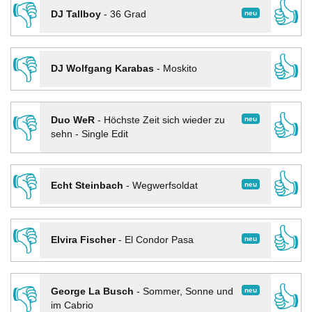
👎
👍
neu
DJ Tallboy
-
36 Grad
👎
👍
DJ Wolfgang Karabas
-
Moskito
👎
👍
neu
Duo WeR
-
Höchste Zeit sich wieder zu
sehn - Single Edit
👎
👍
neu
Echt Steinbach
-
Wegwerfsoldat
👎
👍
neu
Elvira Fischer
-
El Condor Pasa
👎
👍
neu
George La Busch
-
Sommer, Sonne und
im Cabrio