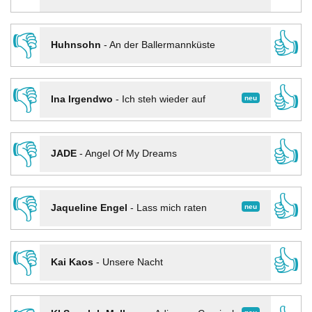
👎
👍
Huhnsohn
-
An der Ballermannküste
👎
👍
neu
Ina Irgendwo
-
Ich steh wieder auf
👎
👍
JADE
-
Angel Of My Dreams
👎
👍
neu
Jaqueline Engel
-
Lass mich raten
👎
👍
Kai Kaos
-
Unsere Nacht