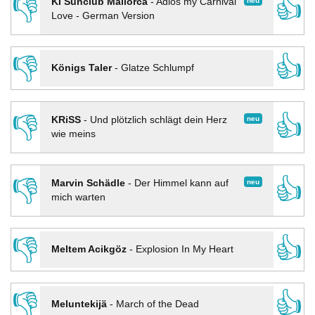
👎
👍
neu
KI Sunclub Mallorca
-
Adios my Carnival
Love - German Version
👎
👍
Königs Taler
-
Glatze Schlumpf
👎
👍
neu
KRiSS
-
Und plötzlich schlägt dein Herz
wie meins
👎
👍
neu
Marvin Schädle
-
Der Himmel kann auf
mich warten
👎
👍
Meltem Acikgöz
-
Explosion In My Heart
👎
👍
Meluntekijä
-
March of the Dead